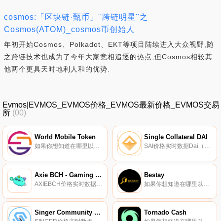
cosmos:「区块链·甄币」''跨链明星''之
Cosmos(ATOM)_cosmos币创始人
年初开始Cosmos、Polkadot、EKT等项目陆续进入大众视野,随
之跨链技术也成为了今年大家竞相追逐的热点,但Cosmos相较其
他两个更具天时地利人和的优势.
Evmos|EVMOS_EVMOS价格_EVMOS最新价格_EVMOS交易
所
(00)
World Mobile Token
Single Collateral DAI
如果你想知道在哪里以当前价格购买World MoWMTle Token,目前交易{World MoWMTle Token]股票的顶级加密货币交易所是Bitrue、KuCoin、BitMart、HuoWMT和MEXC。您可以在我们的加密货币交易所页面上找到其他列表。想象一下没有互联网的生活.
SAI价格实时数据Dai（Dai）是一种建立在以太坊区块链上的与美元挂钩的稳定币,没有中央集权。它的1美元等价物是通过智能合约中内置的自动定价机制来维持的。当戴的价值超过1美元时,智能合约定价机制会降低价格。相反,当戴的价值低于1美元时,智能合约定价机制会提高价格.
Axie BCH - Gaming Guild
Bestay
AXIEBCH价格实时数据, AxieBCH是第一个也是唯一一个完全基于比特币现金的Play-2-Earn游戏公会,作为公会成员支付加密货币,SmartBCH代币$AXIEBCH作为投资和奖励工具。游戏公会在玩2赚游戏行业中发挥着重要作用。他们允许新玩家开始探索游戏,而无需支付高昂的前期费用.
如果你想知道在哪里以当前价格购买Bestay,目前交易{Bestay]股票的顶级加密货币交易所是ProBit Global。您可以在我们的加密货币交易所页面上找到其他列表。BESTAY是一个去中心化的家庭共享平台,已经开发了3年.
Singer Community Coin
Tornado Cash