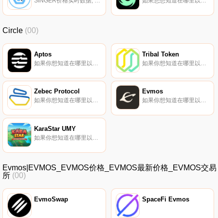
SINGER价格实时数据, Singer Community Coin是一个由艺术家、音乐家和音乐爱好者组成的团体,旨在为音乐行业的创意人士提供力量。Singer Community Coin去中心化平台创建了一个音乐所有权数据库,并自动支付版税.
如果您想知道在哪里以当前价格购买Tornado Cash,目前交易｛TORNnname｝股票的顶级加密货币交易所是Binance、CoinW、Bitrue、BingX和Gate.io。您可以在我们的加密货币交易所页面上找到其他交易所.
Circle
(00)
Aptos
Tribal Token
如果你想知道在哪里以当前价格购买Aptos,目前交易{Aptos]股票的顶级加密货币交易所是Binance、OKX、Deepcoin、CoinW和BTCEX。您可以在我们的加密货币交易所页面上找到其他列表.
如果你想知道在哪里以当前价格购买Tribal Token,目前交易{Tribal Token]股票的顶级加密货币交易所是KuCoin。您可以在我们的加密货币交易所页面上找到其他列表。中小型企业对新兴市场经济体至关重要,在拉丁美洲等市场雇佣了大多数工人.
Zebec Protocol
Evmos
如果你想知道在哪里以当前价格购买Zebec Protocol,目前交易{Zebec Protocol]股票的顶级加密货币交易所是OKX、ByZBCt、Bitget、Hotcoin Global和BingX。您可以在我们的加密货币交易所页面上找到其他列表.
如果你想知道在哪里以当前价格购买Evmos,目前交易{Evmos]股票的顶级加密货币交易所是Bitget、DigiFinex、BingX、XT.COM和HuoEVMOS。您可以在我们的加密货币交易所页面上找到其他列表。Evmos是一种区块链间通信协议,又称IBC；区块链的IP层.
KaraStar UMY
如果你想知道在哪里以当前价格购买KaraStar UMY,目前交易{KaraStar UMY]股票的顶级加密货币交易所是PancakeSwap（V2）。您可以在我们的加密货币交易所页面上找到其他列表.
Evmos|EVMOS_EVMOS价格_EVMOS最新价格_EVMOS交易
所
(00)
EvmoSwap
SpaceFi Evmos