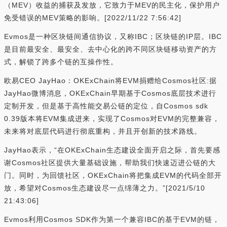
（MEV）收益的捕获及发放，它致力于MEV的民主化，保护用户
免受错误的MEV策略的影响。[2022/11/22 7:56:42]
Evmos是一种区块链间通信协议，又称IBC；区块链的IP层。IBC
是目前最安全、最安全、去中心化的跨不同区块链移动资产的方
式，解锁了跨多个链的互操作性。
欧易CEO JayHao：OKExChain将EVM捐赠给Cosmos社区:据
JayHao微博消息，OKExChain早期基于Cosmos底层技术进行
定制开发，但是基于高性能交易公链的定位，自Cosmos sdk
0.39版本将EVM集成进来，实现了Cosmos对EVM的完整兼容，
未来将对底层代码进行彻底重构，并且开创新的技术路线。
JayHao表示，“在OKExChain生态建设全面开启之际，首先要感
谢Cosmos社区提供大量基础设施，帮助我们快速迈进公链的大
门。同时，为回馈社区，OKExChain将把集成EVM的代码全部开
放，希望对Cosmos生态建设尽一点绵薄之力。”[2021/5/10
21:43:06]
Evmos利用Cosmos SDK作为第一个兼容IBC的基于EVM的链，