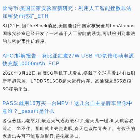
比特币:美国国家实验室新研究：利用人工智能挫败非法
加密货币挖矿_ETH
8月21日,据TheBlock消息,美国能源部国家核安全局LosAlamos
国家实验室已经开发了一种基于人工智能的系统,可以检测到非法
的加密货币挖矿程序.
AFC:拆解报告：努比亚红魔27W USB PD氘锋移动电源
快充版10000mAh_FCP
2020年3月12日,红魔5G手机正式发布,搭载了全球首发144Hz刷
新率超竞屏、LPDDR516GB超大运行内存、高通骁龙865双模
5G移动平台.
PASS:就用16万买一台MPV！这几台自主品牌车里你中
意谁？_pass币是什么
各位葱丝儿老爷好,最近天气逐渐暖和了,这天儿一暖和,人就容易
躁动、坐不住。那咱就出去走走呗,春天也该踏青去了。有孩子的
家庭出去可不能形单影只,得拖家带口.