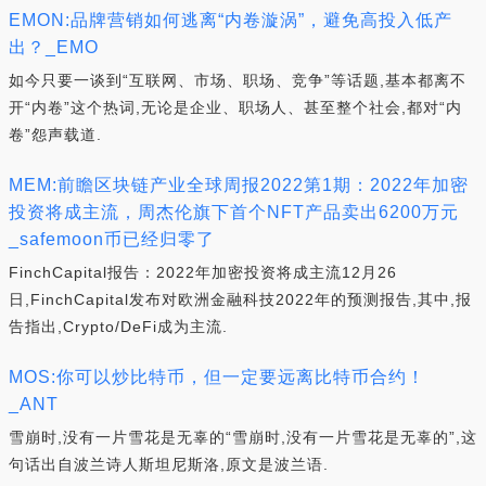
EMON:品牌营销如何逃离“内卷漩涡”，避免高投入低产
出？_EMO
如今只要一谈到“互联网、市场、职场、竞争”等话题,基本都离不
开“内卷”这个热词,无论是企业、职场人、甚至整个社会,都对“内
卷”怨声载道.
MEM:前瞻区块链产业全球周报2022第1期：2022年加密
投资将成主流，周杰伦旗下首个NFT产品卖出6200万元
_safemoon币已经归零了
FinchCapital报告：2022年加密投资将成主流12月26
日,FinchCapital发布对欧洲金融科技2022年的预测报告,其中,报
告指出,Crypto/DeFi成为主流.
MOS:你可以炒比特币，但一定要远离比特币合约！
_ANT
雪崩时,没有一片雪花是无辜的“雪崩时,没有一片雪花是无辜的”,这
句话出自波兰诗人斯坦尼斯洛,原文是波兰语.