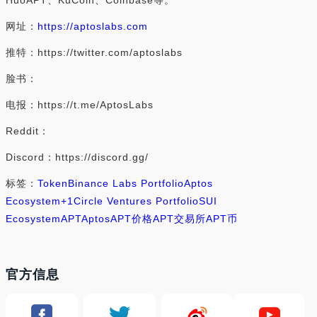
HuoAPT、KuCoin、Coinbase等。
网址：
https://aptoslabs.com
推特：https://twitter.com/aptoslabs
脸书：
电报：https://t.me/AptosLabs
Reddit：
Discord：https://discord.gg/
标签：
Token
Binance Labs Portfolio
Aptos
Ecosystem
+1
Circle Ventures Portfolio
SUI
Ecosystem
APT
Aptos
APT价格
APT交易所
APT币
官方信息