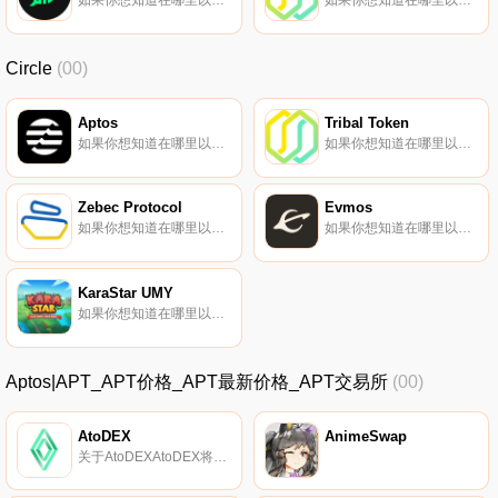
如果你想知道在哪里以当前价格购买Growth DeFi,目前交易{Growth DeFi]股票的顶级加密货币交易所是PancakeSwap（V2）。您可以在我们的加密货币交易所页面上找到其他列表.
如果你想知道在哪里以当前价格购买Tribal Token,目前交易{Tribal Token]股票的顶级加密货币交易所是KuCoin。您可以在我们的加密货币交易所页面上找到其他列表。中小型企业对新兴市场经济体至关重要,在拉丁美洲等市场雇佣了大多数工人.
Circle
(00)
Aptos
Tribal Token
如果你想知道在哪里以当前价格购买Aptos,目前交易{Aptos]股票的顶级加密货币交易所是Binance、OKX、Deepcoin、CoinW和BTCEX。您可以在我们的加密货币交易所页面上找到其他列表.
如果你想知道在哪里以当前价格购买Tribal Token,目前交易{Tribal Token]股票的顶级加密货币交易所是KuCoin。您可以在我们的加密货币交易所页面上找到其他列表。中小型企业对新兴市场经济体至关重要,在拉丁美洲等市场雇佣了大多数工人.
Zebec Protocol
Evmos
如果你想知道在哪里以当前价格购买Zebec Protocol,目前交易{Zebec Protocol]股票的顶级加密货币交易所是OKX、ByZBCt、Bitget、Hotcoin Global和BingX。您可以在我们的加密货币交易所页面上找到其他列表.
如果你想知道在哪里以当前价格购买Evmos,目前交易{Evmos]股票的顶级加密货币交易所是Bitget、DigiFinex、BingX、XT.COM和HuoEVMOS。您可以在我们的加密货币交易所页面上找到其他列表。Evmos是一种区块链间通信协议,又称IBC；区块链的IP层.
KaraStar UMY
如果你想知道在哪里以当前价格购买KaraStar UMY,目前交易{KaraStar UMY]股票的顶级加密货币交易所是PancakeSwap（V2）。您可以在我们的加密货币交易所页面上找到其他列表.
Aptos|APT_APT价格_APT最新价格_APT交易所
(00)
AtoDEX
AnimeSwap
关于AtoDEXAtoDEX将是第一个具有引用机制的聚合器dex。Aptos上的第一个主网DEX之一——最近受到很多关注的区块链之一.