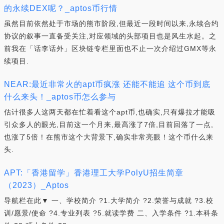
的永续DEX呢？_aptos币行情
虽然目前依然处于市场的熊市阶段,但最近一段时间以来,永续合约
协议的叙事一直备受关注,对应领域的头部项目也是风生水起。之
前我在「话李话外」区块链专栏里面也不止一次介绍过GMX等永
续项目.
NEAR:最近非常火的apt币疯涨 还能不能追 这个币到底
什么来头！_aptos币怎么参与
估计很多人这两天都在忙着看这个apt币,也确实,只有爆拉才能吸
引众多人的眼光,目前这一个月来,最高涨了7倍,目前回落了一点,
也涨了5倍！在熊市这个大背景下,确实非常亮眼！这个币什么来
头.
APT:「香港留学」香港理工大学PolyU招生简章
（2023）_Aptos
导航栏在此▼ 一、学校简介 ?1.大学简介 ?2.荣誉与成就 ?3.校
训/愿景/使命 ?4.专业列表 ?5.就读学费 二、入学条件 ?1.本科条