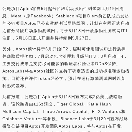
公链项目Aptos将自5月起分阶段启动激励性测试网:4月19日消
息，Meta（原Facebook）Stablecoin项目Diem前团队成员发起
的公链项目Aptos已公布激励测试网路线图，计划在主网正式启动
之前分阶段启动激励测试网，将于5月13日开放激励性测试网IT1
注册，5月16日正式开启并将持续到5月27日。
另外，Aptos预计将于6月开始IT2，届时可使用测试币进行质押
并赚取质押奖励；7月启动包含治理和升级的IT3；8月启动IT4，
主要交付成果是支持尽可能多的验证者和验证者DDoS保护。
AptosLabs将在Aptos社区的支持下确定适当的成功标准和激励措
施，目前还在评估Token经济学，预计在运行激励测试网时以某
种形式发布。
此前报道，公链项目Aptos于3月15日宣布完成2亿美元战略融
资，该轮融资由a16z领投，Tiger Global、Katie Haun、
Multicoin Capital、Three Arrows Capital、FTX Ventures和
Coinbase Ventures等参投。Binance Labs于3月29日宣布战略
投资公链项目Aptos开发团队Aptos Labs，将与Aptos在开发、