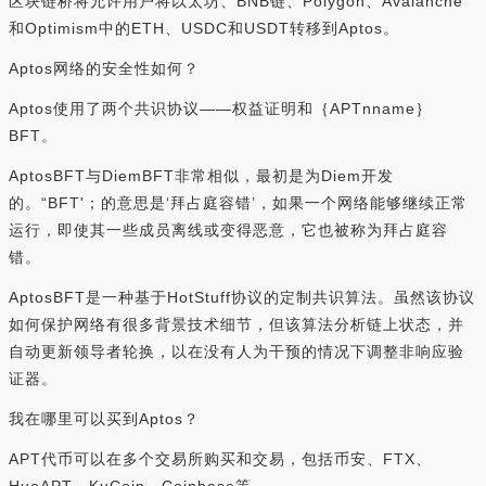
区块链桥将允许用户将以太坊、BNB链、Polygon、Avalanche
和Optimism中的ETH、USDC和USDT转移到Aptos。
Aptos网络的安全性如何？
Aptos使用了两个共识协议——权益证明和｛APTnname｝
BFT。
AptosBFT与DiemBFT非常相似，最初是为Diem开发
的。“BFT'；的意思是‘拜占庭容错’，如果一个网络能够继续正常
运行，即使其一些成员离线或变得恶意，它也被称为拜占庭容
错。
AptosBFT是一种基于HotStuff协议的定制共识算法。虽然该协议
如何保护网络有很多背景技术细节，但该算法分析链上状态，并
自动更新领导者轮换，以在没有人为干预的情况下调整非响应验
证器。
我在哪里可以买到Aptos？
APT代币可以在多个交易所购买和交易，包括币安、FTX、