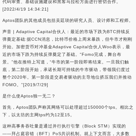
代码审查、基础设施建设和黑客马拉松方面进行密切合作。
[2022/4/19 14:34:21]
Aptos团队的其他成员包括吴廷琰的研究人员、设计师和工程师。
声音 | Adaptive Capital合伙人：最近的市场下跌为BTC持续反
弹奠定基础:据CCN消息，比特币价格上周末暴跌，但牛市才刚刚
开始。加密货币对冲基金Adaptive Capital合伙人Woo表示，最
近的市场下跌为持续反弹奠定了基础。“Fomo完成，舞台布
景。”他在推特上写道，“牛市的第一阶段即将结束。一旦我们触
底，第二阶段开始，承诺长期可持续的牛市驱动，带领我们度过
整个2020年。第一阶段是交易者驱动的主导地位挤压我们并推动
FOMO。”[2019/7/29]
是什么使Aptos独一无二？
首先，Aptos团队声称其网络可以处理超过150000个tps。相比之
下，以太坊的主网tps约为12至15。
这种高事务吞吐量是通过并行执行引擎（Block STM）实现的
——拜占庭容错（BFT）PoS共识机制。就上下文而言，大多数