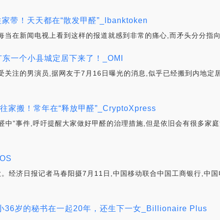
带！天天都在“散发甲醛”_lbanktoken
每当在新闻电视上看到这样的报道就感到非常的痛心,而矛头分分指向
广东一个小县城定居下来了！_OMI
受关注的男演员,据网友于7月16日曝光的消息,似乎已经搬到内地定
家搬！常年在“释放甲醛”_CryptoXpress
醛中”事件,呼吁提醒大家做好甲醛的治理措施,但是依旧会有很多家庭
OS
款。经济日报记者马春阳摄7月11日,中国移动联合中国工商银行,中
岁的秘书在一起20年，还生下一女_Billionaire Plus