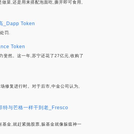
做菜,还是用来搭配泡面吃,撕开即可食用,
app Token
处罚.
e Token
实力斐然。这一年,苏宁还花了27亿元,收购了
场修复进行时。对于后市,中金公司认为,
特与芒格一样干到老_Fresco
有基金,就赶紧抛股票,躲基金就像躲瘟神一