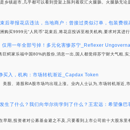
还是乡镇超市,几乎都可以看到货架上陈列着双汇火腿肠。火腿肠无论是
”花束后举报花店违法，当地商户：曾接过类似订单，包装费很高_D
洲购买9999元“人民币”花束后,将花店投诉至相关机构,要求对其进行
一年全部亏掉！多元化害惨苏宁_Reflexer Ungovernanc
零售巨鳄家乐福中国80%的股份,消息一出,国人都觉得苏宁财大气粗,
买入，机构：市场转机渐近_Capdax Token
。美股、港股和A股市场均出现上涨。业内人士认为,市场转机渐近,市
情当天发生了什么？我们向华尔街学到了什么？王宏远：希望像巴菲
在早期,投资者对公募基金避之不及,只要看到上市公司前十大股东里