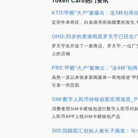
Token Card热门资讯
KTO:甲醛“大户”被爆出：这3样别再往家
近些年来癌症、白血病等疾病频繁的发生,
OHO:35岁的香港明星罗天宇已经在
罗天宇在开设了一家商店。罗天宇,一位广
上的店铺.
PRE:甲醛“大户”被揪出：“这4样”别再往
虽然一直以来很多新闻媒体一再地报道“甲
引发一些悲剧.
SIM:数字人民币持续创新应用场景_P
消费者用SIM卡硬钱包进行数字人民币付
人民币APP上线SIM卡硬钱包产品.
300:回顾双汇创始人被长子揭发：与小36