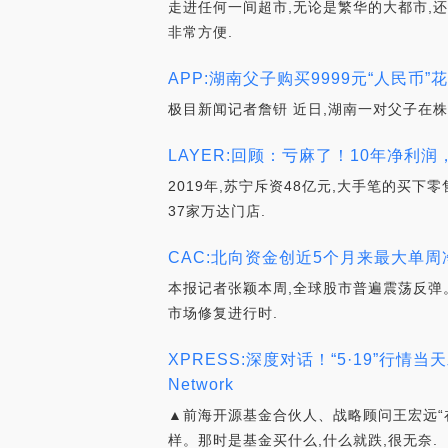
走进任何一间超市,无论是繁华的大都市,
非常方便.
APP:湖南父子购买9999元“人民币
极目新闻记者詹钘 近日,湖南一对父子在株
LAYER:回顾：亏麻了！10年净利润，仅用
2019年,苏宁斥资48亿元,大手笔的买下
37家万达门店.
CAC:北向资金创近5个月来最大单周净
本报记者张颖本周,全球股市普遍震荡反弹
市场修复进行时.
XPRESS:深度对话！“5·19”行
Network
▲前海开源基金合伙人、战略顾问王宏远“
样。那时是基金买什么,什么就跌,很无奈.