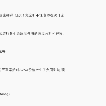
语直播课,但孩子完全听不懂老师在说什么.
会持续进行各个适应症领域的深度分析和解读.
飙升.
司的严重索赔对AVAX价格产生了负面影响,现
log).