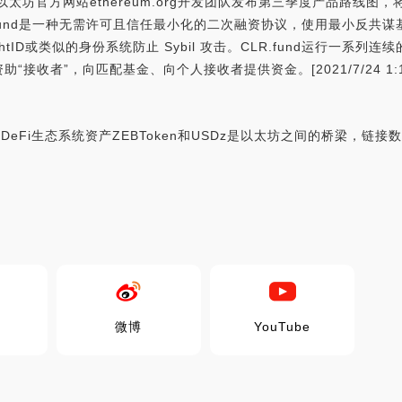
太坊官方网站ethereum.org开发团队发布第三季度产品路线图，
.fund是一种无需许可且信任最小化的二次融资协议，使用最小反共谋基础
htID或类似的身份系统防止 Sybil 攻击。CLR.fund运行一系列连续的二次
收者”，向匹配基金、向个人接收者提供资金。[2021/7/24 1:13
)，ZebAppDeFi生态系统资产ZEBToken和USDz是以太坊之间的桥
微博
YouTube