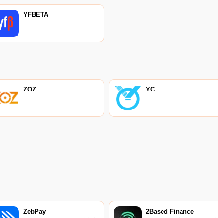
YFBETA
ZOZ
YC
ZebPay
2Based Finance