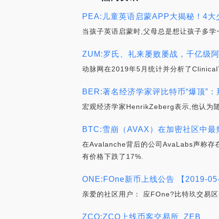
PEA:儿童英语启蒙APP大揭秘！4
当孩子英语启蒙时,父母总是想让孩子多学
ZUM:罗氏、礼来屡败屡战，千亿级
动脉网在2019年5月统计并分析了Clin
BER:著名经济学家评比特币“爆顶”
宏观经济学家HenrikZeberg表示,他
BTC:雪崩（AVAX）在加密社区
在Avalanche背后的公司AvaLab
有价格下跌了17%.
ONE:FOne新币上线公告 【2019-05
亲爱的社区用户： 应FOne?比特玖交易区要求,
ZCO:ZCO上线币客交易所_ZEB