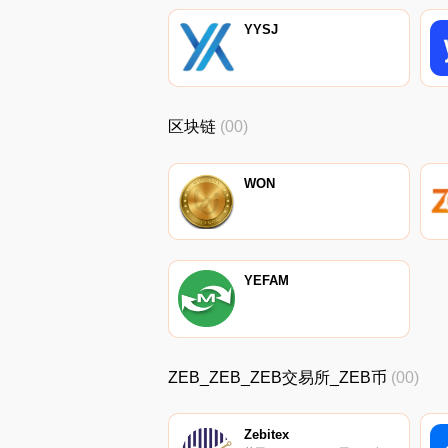
YYSJ
区块链
(00)
WON
YEFAM
ZEB_ZEB_ZEB交易所_ZEB币
(00)
Zebitex