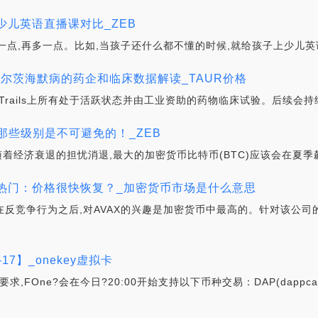
大少儿英语直播课对比_ZEB
一点,再多一点。比如,当孩子还什么都不懂的时候,就给孩子上少儿英
阿尔茨海默病的药企和临床数据解读_TAUR价格
icalTrails上所有处于活跃状态并由工业资助的药物临床试验。后续
：那些级别是不可避免的！_ZEB
认为随着经济衰退的担忧消退,最大的加密货币比特币(BTC)应该会在夏季
中最热门：价格很快恢复？_加密货币市场是什么意思
s声称存在反竞争行为之后,对AVAX的兴趣是加密货币中最高的。针对该公
-17】_onekey虚拟卡
FOne?会在今日?20:00开始支持以下币种交易：DAP(dappcata