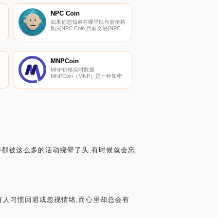
NPC Coin
如果你想知道在哪里以当前价格
购买NPC Coin,目前交易{NPC
Coin]股票的顶级加密货币交易
所是PancakeSwap（V2）。您
可以在我们的加密货币交易所页
面上找到其他列表.
MNPCoin
MNP价格实时数据
MNPCoin（MNP）是一种加密
货币。用户可以通过挖掘过程生
成MNP。MNPCoin目前的供应
量为4237566.75491,流通量为
2191996.009141。MNPCoin的
最后已知价格为0.00040583美
元,在过去24小时内上涨了0.00.
伴都被这么多的活动绕晕了头,有时候就会忘
有人习惯回避或忽视情绪,而心里却总会有