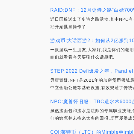
RAID:DNF：12月史诗之路“白嫖700
近日国服送出了史诗之路活动,其中NPC有
经开始批量操作了.
游戏币:大话西游2：如何从2亿赚到1
一款游戏一生朋友,大家好,我是你们的老
咱们就看看今天要聊什么话题吧.
STEP:2022 Defi爆发之年，Paral
毋庸置疑,NFT是2021年的加密货币领域
中立金融公链等基础设施,有效规避了传统
NPC:魔兽怀旧服：TBC造水术600
虽然搓面包和搓水是法师的专属职业技能,
们的慷慨并未换来太多的回报,反而屡屡成为
COI:莱特币（LTC）的MimbleWi