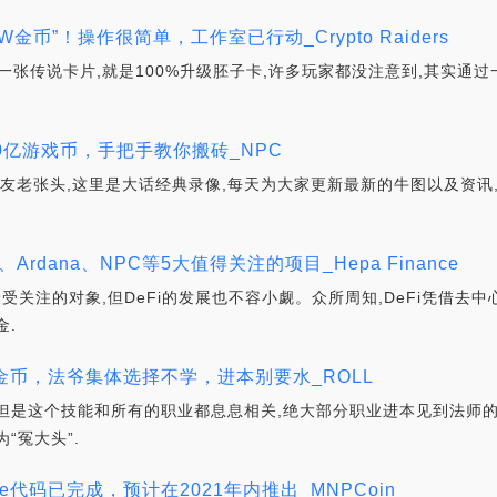
W金币”！操作很简单，工作室已行动_Crypto Raiders
一张传说卡片,就是100%升级胚子卡,许多玩家都没注意到,其实通过
0亿游戏币，手把手教你搬砖_NPC
朋友老张头,这里是大话经典录像,每天为大家更新最新的牛图以及资讯
lel、Ardana、NPC等5大值得关注的项目_Hepa Finance
最受关注的对象,但DeFi的发展也不容小觑。众所周知,DeFi凭借去中
金.
0金币，法爷集体选择不学，进本别要水_ROLL
但是这个技能和所有的职业都息息相关,绝大部分职业进本见到法师
“冤大头”.
mble代码已完成，预计在2021年内推出_MNPCoin