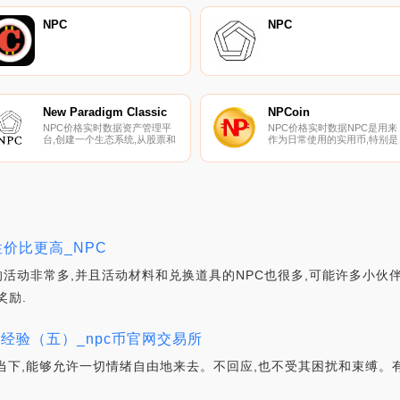
NPC
NPC
New Paradigm Classic
NPCoin
NPC价格实时数据资产管理平
NPC价格实时数据NPC是用来
台,创建一个生态系统,从股票和
作为日常使用的实用币,特别是
期货交易中获利,从风险投资中
在东盟地区。
获利。
性价比更高_NPC
的活动非常多,并且活动材料和兑换道具的NPC也很多,可能许多小伙
奖励.
经验（五）_npc币官网交易所
于当下,能够允许一切情绪自由地来去。不回应,也不受其困扰和束缚。