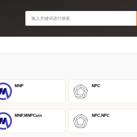
MNP
NPC
MNP,MNPCoin
NPC,NPC