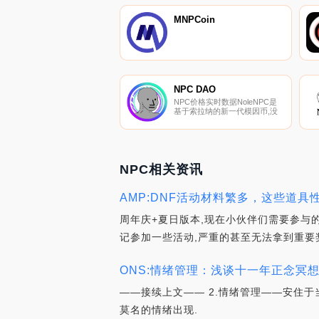
MNPCoin
NPC DAO
NPC价格实时数据NoleNPC是
基于索拉纳的新一代模因币,没
有团队,没有待解锁的代币。
NPC相关资讯
AMP:DNF活动材料繁多，这些道具
周年庆+夏日版本,现在小伙伴们需要参与
记参加一些活动,严重的甚至无法拿到重要
ONS:情绪管理：浅谈十一年正念冥想
——接续上文—— 2.情绪管理——安住
莫名的情绪出现.