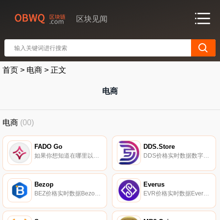
区块见闻
首页
>
电商
>
正文
电商
电商
(00)
FADO Go
DDS.Store
如果你想知道在哪里以当前价格购买FADO Go,目前交易{FADO Go]股票的顶级加密货币交易所是PancakeSwap（V2）。您可以在我们的加密货币交易所页面上找到其他列表。来自Fado.vn,越南和柬埔寨跨境电子商务排名第一.
DDS价格实时数据数字美元商店（DDS）是一个未来的平台,使现代购物者能够消费他们的加密货币,并通过主要的电子商务平台进行购买。此外,我们的高级平台将促进对等（P2P）市场,为供应商和买家带来速度、便利和利润.
Bezop
Everus
BEZ价格实时数据Bezop（BEZ）是一种加密货币,在以太坊平台上运行。Bezop的电流供应量为89267250,其中55660263.89767572正在流通。最近已知的Bezop价格为0.00662472美元,在过去24小时内下跌了-4.99美元.
EVR价格实时数据Everus（EVR）是一种于2017年推出的加密货币,在以太坊平台上运营。Everus目前的供应量为1000000000,其中0正在流通。最近已知的Everus价格为0.00021595美元,在过去24小时内上涨了0.00.