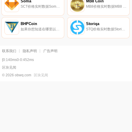
Soma
MB8 Coin
SCT价格实时数据Soma（SCT）是一种加密货币,在以太坊平台上运行。Soma目前的供应量为14418073.8322507,其中9771527.03867703正在流通。最近已知的Soma价格为0.0127432美元,在过去24小时内上涨了0.00.
MB8价格实时数据MB8 Coin是由全球购物和旅游平台“Multibuy”和区块链专家“Blockchain Scotland”共同合作创建的。他们共同构建了MB8 Coin,以便在现有的Multibuy生态系统中运行.
BHPCoin
Storiqa
如果你想知道在哪里以当前价格购买BHPCoin,目前交易{BHPCoin]股票的顶级加密货币交易所是OKX和BitUBU。您可以在我们的加密货币交易所页面上找到其他列表。算力币（BHPcoin,简称BHP）是BHP公链的原始代币,也是一种权益代币,用于刺激区块链建设和管理区块链生态系统.
STQ价格实时数据Storiqa（STQ）是一种加密货币,在以太坊平台上运行。Storiqa目前的供应量为11287544271.56258,其中10920877604.89258正在流通。最近已知的Storiqa价格为0.00002451美元,在过去24小时内上涨了1.53美元.
联系我们
隐私声明
广告声明
[0:140ms0-0:452ms
区块见闻
© 2026 obwq.com
区块见闻