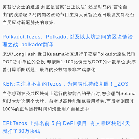
黄智贤女士的遭遇 到底是警察“公正执法“ 还是对岛内“言论自
由”的践踏呢？岛内知名政论节目主持人黄智贤近日屡发文针砭台
当局应对新冠肺炎的政策.
Polkadot:Tezos、Polkadot 以及以太坊之间的区块链治
理之战_polkadot翻译
来源/LongHash 近日Kusama社区进行了变更Polkadot原生代币
DOT货币单位的公投,即按照1:100比例更改DOT的计数单位,此事
曾引爆币圈话题。最终的公投结果非常戏剧化.
KEN:关注度不高的Tezos，为何表现持续亮眼！_ZOS
当你想到在公共区块链上运行的智能合约平台时,您会想到Solana
和以太坊这两个大牌。前者以高性能和低费用着称,而后者则因其
100%的正常运行时间和海量用户而被选中.
EFI:Tezos 上排名前 5 的 DeFi 项目_有人靠区块链4天
就挣了30万块钱