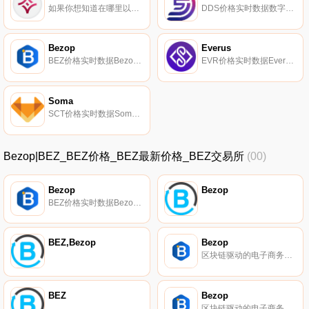
如果你想知道在哪里以当前价格购买FADO Go,目前交易{FADO Go]股票的顶级加密货币交易所是PancakeSwap（V2）。您可以在我们的加密货币交易所页面上找到其他列表。来自Fado.vn,越南和柬埔寨跨境电子商务排名第一.
DDS价格实时数据数字美元商店（DDS）是一个未来的平台,使现代购物者能够消费他们的加密货币,并通过主要的电子商务平台进行购买。此外,我们的高级平台将促进对等（P2P）市场,为供应商和买家带来速度、便利和利润.
Bezop
Everus
BEZ价格实时数据Bezop（BEZ）是一种加密货币,在以太坊平台上运行。Bezop的电流供应量为89267250,其中55660263.89767572正在流通。最近已知的Bezop价格为0.00662472美元,在过去24小时内下跌了-4.99美元.
EVR价格实时数据Everus（EVR）是一种于2017年推出的加密货币,在以太坊平台上运营。Everus目前的供应量为1000000000,其中0正在流通。最近已知的Everus价格为0.00021595美元,在过去24小时内上涨了0.00.
Soma
SCT价格实时数据Soma（SCT）是一种加密货币,在以太坊平台上运行。Soma目前的供应量为14418073.8322507,其中9771527.03867703正在流通。最近已知的Soma价格为0.0127432美元,在过去24小时内上涨了0.00.
Bezop|BEZ_BEZ价格_BEZ最新价格_BEZ交易所
(00)
Bezop
Bezop
BEZ价格实时数据Bezop（BEZ）是一种加密货币,在以太坊平台上运行。Bezop的电流供应量为89267250,其中55660263.89767572正在流通。最近已知的Bezop价格为0.00662472美元,在过去24小时内下跌了-4.99美元.
BEZ,Bezop
Bezop
区块链驱动的电子商务系统。
BEZ
Bezop
区块链驱动的电子商务系统。