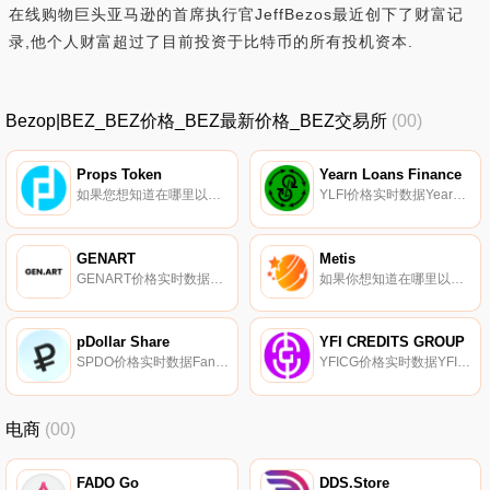
在线购物巨头亚马逊的首席执行官JeffBezos最近创下了财富记
录,他个人财富超过了目前投资于比特币的所有投机资本.
Bezop|BEZ_BEZ价格_BEZ最新价格_BEZ交易所
(00)
Props Token
Yearn Loans Finance
如果您想知道在哪里以当前价格购买Props Token,目前交易｛PROPSnname｝股票的顶级加密货币交易所是Gate.io。您可以在我们的加密货币交易所页面上找到其他交易所。Props项目旨在增强帮助数字社区蓬勃发展的人的能力,并在应用程序开发人员和用户之间建立更好的联系.
YLFI价格实时数据Yearn Loans Finance是加密资产和股权、流动性农业、金库和投票的平台。借款人无需出售加密资产即可获得资金。贷款人提供贷款并获得有竞争力的回报.
GENART
Metis
GENART价格实时数据GEN.ART是一个领先的生成艺术平台。作为一个DAO,我们有5100名成员。我们专注于在区块链上突破生成艺术的界限。我们还寻求将传统艺术世界与数字世界连接起来.
如果你想知道在哪里以当前价格购买Metis,目前交易{Metis]股票的顶级加密货币交易所是Coinone、BitGlobal、Bittrex和FOBLGATE。您可以在我们的加密货币交易所页面上找到其他列表。Metis相信通过教育赋予个人真正的潜力.
pDollar Share
YFI CREDITS GROUP
SPDO价格实时数据Fantom Opera上的一种算法稳定币,通过铸币税与?美元DAI（0.5）的价格挂钩.
YFICG价格实时数据YFI CREDITS是一个开源的去中心化协议,使您能够从一个简单的仪表板轻松访问YFI CREDITS DUAL STAKING、FARMING、GOVERNANCE VOTE、LENDING和BORRING DeFi Services.
电商
(00)
FADO Go
DDS.Store