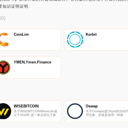
零知识证明证明.
00)
CoinLim
Korbit
YMEN,Ymen.Finance
WISEBITCOIN
Oswap
关于WISEBITCOINWisetcoin成
关于Oswapio是Obyte的自动
立于2018年,是一家总部位于新
币交换。价格是使用一种称
加坡的全球加密货币交易所。
为“恒定产品做市商”的机制自
Wisetcoin集成到云上,每天处理
设定的。Oswap.io为流动性提
超过60亿美元的交易量,在全球
供商带来了比其他DEX更好的