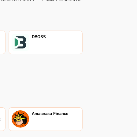
DBOSS
Amaterasu Finance
代
动
收