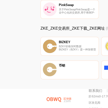
活动.
PinkSwap
关于PinkSwapPinkSwap是一个
去中心化的交易所,用于将BEP-
20代币交换给PinkArmy。
PinkSwap使用自动做市商
（AMM）模型。这意味着,虽然
你可以在平台上交易数字资产,
ZKE_ZKE交易所_ZKE下载_ZKE网址
(
但没有一个订单簿可以让你与其
他人匹配。相反,你交易的是流
动性池.
BIZKEY
BZKY价格实时数据
BIZKEY（BZKY）是一种加密货
币,在以太坊平台上运行。
BIZKEY目前的供应量为
10000000000,其中0正在流通。
最近已知的BIZKEY价格为
0.00015576美元,在过去24小时
币钥
内上涨了1.21美元。更多信息请
访问https://BZKYzkey.io/.
联系我们
[0:62ms0-17:
区块见闻