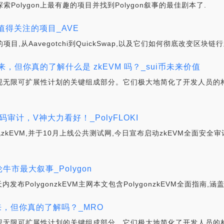
探索Polygon上最有趣的项目并找到Polygon叙事的最佳剧本了.
时最值得关注的项目_AVE
项目,从Aavegotchi到QuickSwap,以及它们如何彻底改变区块链行
来，但你真的了解什么是 zkEVM 吗？_sui币未来价值
坊实现无限可扩展性计划的关键组成部分。它们极大地简化了开发人员的
受代码审计，V神大力看好！_PolyFLOKI
虚拟机zkEVM,并于10月上线公共测试网,今日宣布启动zkEVM全面安全
一轮牛市最大叙事_Polygon
发布PolygonzkEVM主网本文包含PolygonzkEVM全面指南,涵盖zkr
未来，但你真的了解吗？_MRO
坊实现无限可扩展性计划的关键组成部分。它们极大地简化了开发人员的