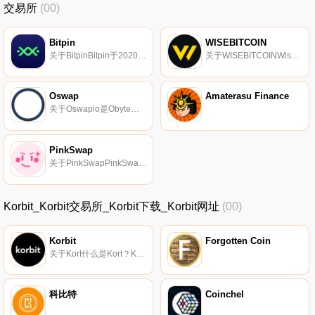
交易所
(00)
Bitpin
WISEBITCOIN
关于BitpinBitpin于2020年推出,是一家伊朗加密货币交易所。它支持60多对现货交易,并支持伊朗里亚尔。预计很快将支持未来和衍生交易,并扩大其在中东的活动.
关于WISEBITCOINWisetcoin成立于2018年,是一家总部位于新加坡的全球加密货币交易所。Wisetcoin集成到云上,每天处理超过60亿美元的交易量,在全球拥有超过1200万客户,为交易所提供了深厚的流动性.
Oswap
Amaterasu Finance
关于Oswapio是Obyte的自动代币交换。价格是使用一种称为“恒定产品做市商”的机制自动设定的。Oswap.io为流动性提供商带来了比其他DEX更好的收益,并为交易员提供了无需清算的杠杆交易.
PinkSwap
关于PinkSwapPinkSwap是一个去中心化的交易所,用于将BEP-20代币交换给PinkArmy。PinkSwap使用自动做市商（AMM）模型。这意味着,虽然你可以在平台上交易数字资产,但没有一个订单簿可以让你与其他人匹配。相反,你交易的是流动性池.
Korbit_Korbit交易所_Korbit下载_Korbit网址
(00)
Korbit
Forgotten Coin
关于Kort什么是Kort？Kort是韩国的一家交易所,是该行业历史最悠久、规模最大的交易所之一。该平台声称为其客户提供有利的合作条款、有竞争力的费用、流行加密货币市场的准入、安全的资产管理以及支持自动交易的交易API。集中交换对初学者和熟练用户都很方便.
科比特
Coinchel