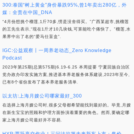
300:泰国“树上黄金”身价暴跌95%,曾1年卖出280亿，外
媒：全责在中国_DNA
“4月份想挑个榴莲,1斤70多,愣是没舍得买。”广西某超市,挑榴莲
的王先生表示,“现在1斤才10几块钱,可算能吃个痛快了。”榴莲,水
果界中出了名的“爱马仕盲盒”.
IGC:公益观察丨一周养老动态_Zero Knowledge
Podcast
2023年第25期|总第575期|6.19-6.25 本周提要 宁夏回族自治区
党办政办印发实施方案,推进基本养老服务体系建设,2023年至今,
已有8个省份发布了基本养老服务清单.
以太坊:上海月嫂公司哪家最好_300
在选择上海月嫂公司时,很多父母都希望能找到最好的。毕竟,月嫂
在新生宝宝的照顾和护理方面扮演着重要的角色。然而,要确定哪
家上海月嫂公司最好并不容易.
HYP:贾跃亭交作业！三问法拉第未来新车上市：售价