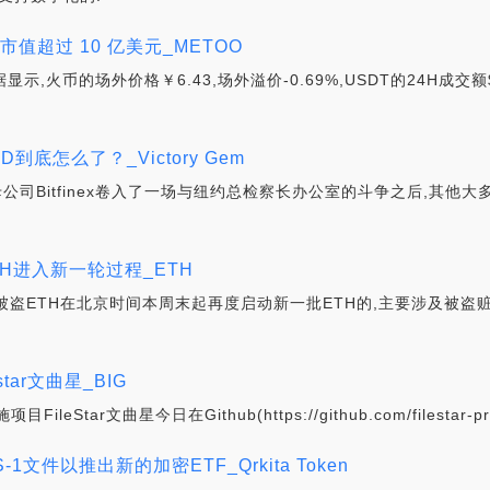
值超过 10 亿美元_METOO
显示,火币的场外价格￥6.43,场外溢价-0.69%,USDT的24H成交额$$
到底怎么了？_Victory Gem
r和其母公司Bitfinex卷入了一场与纽约总检察长办公室的斗争之后,
ETH进入新一轮过程_ETH
pbit被盗ETH在北京时间本周末起再度启动新一批ETH的,主要涉及
star文曲星_BIG
ileStar文曲星今日在Github(https://github.com/filesta
提交S-1文件以推出新的加密ETF_Qrkita Token