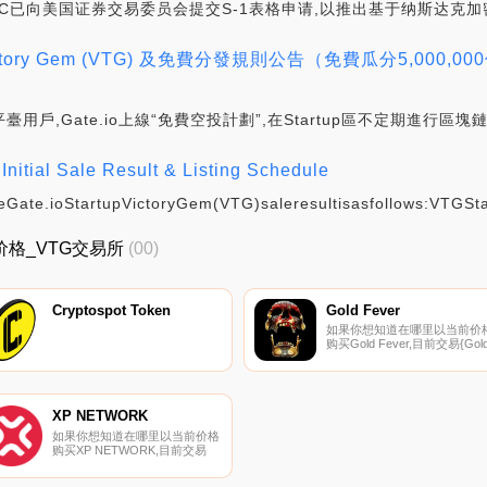
Assets,LLC已向美国证券交易委员会提交S-1表格申请,以推出基于纳斯达克
發上線Victory Gem (VTG) 及免費分發規則公告（免費瓜分5,00
饋平臺用戶,Gate.io上線“免費空投計劃”,在Startup區不定期進行
Initial Sale Result & Listing Schedule
ate.ioStartupVictoryGem(VTG)saleresultisasfollows:VTGSta
最新价格_VTG交易所
(00)
Cryptospot Token
Gold Fever
如果你想知道在哪里以当前价
购买Gold Fever,目前交易{Gol
Fever]股票的顶级加密货币交
所是KuCoin、Gate.io、
HuoNGL、
PancakeSwap（V2）和
Uniswap（V2。您可以在我们
XP NETWORK
加密货币交易所页面上找到其
如果你想知道在哪里以当前价格
列表.
购买XP NETWORK,目前交易
{XP NETWORK]股票的顶级加
密货币交易所是Gate.io、