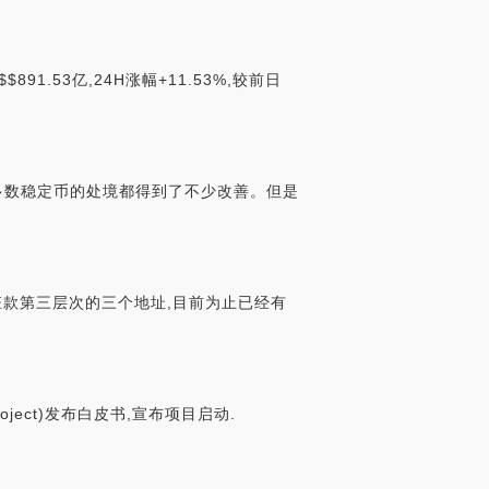
891.53亿,24H涨幅+11.53%,较前日
其他大多数稳定币的处境都得到了不少改善。但是
被盗赃款第三层次的三个地址,目前为止已经有
r-project)发布白皮书,宣布项目启动.