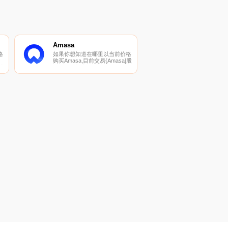
Amasa
格
如果你想知道在哪里以当前价格
购买Amasa,目前交易{Amasa]股
币
票的顶级加密货币交易所是
CoinW。您可以在我们的加密货
币交易所页面上找到其他列表。
其
Amasa是世界；其首个微收入流
投资平台将用户连接到Web 3.0
和DeFi交叉点的多个收入提供
商.