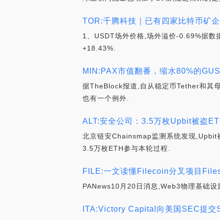
TOR:千腾科技｜已有四家比特币矿企市
1、USDT场外价格,场外溢价-0.69%据数据
+18.43%.
MIN:PAX市值翻番，缩水80%的GUSD
据TheBlock报道,自从稳定币Tethe
也有一个例外.
ALT:安全公司：3.5万枚Upbit被盗
北京链安Chainsmap监测系统发现,U
3.5万枚ETH参与本轮过程.
FILE:一文读懂Filecoin分叉项目File
PANews10月20日消息,Web3物理基础设施项目F
ITA:Victory Capital向美国SEC