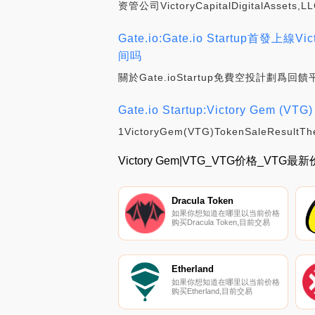
资管公司VictoryCapitalDigital
Gate.io:Gate.io Startup首
间吗
關於Gate.ioStartup免費空投計劃爲回
Gate.io Startup:Victory Gem (VTG) 
1VictoryGem(VTG)TokenSaleResultTheG
Victory Gem|VTG_VTG价格_VTG
Dracula Token
如果你想知道在哪里以当前价格
购买Dracula Token,目前交易
{Dracula Token]股票的顶级加密
货币交易所是Sunswap V2。您
可以在我们的加密货币交易所页
面上找到其他列表。每一个
DRC注池都对应于生态系统中
Etherland
一个现有项目（又名受害者）的
如果你想知道在哪里以当前价格
特定池.
购买Etherland,目前交易
{Etherland]股票的顶级加密货币
交易所是Uniswap（V3）、