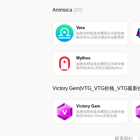
PancakeSwap（V2）和
Bilaxy。您可以在我们的加密货
Animoca
(00)
币交易所页面上找到其他列表。
etherland生态系统使用一种名为
ELAND的实用工具令牌工作.
Vera
如果你想知道在哪里以当前价格
购买Vera,目前交易{Vera]股票的
顶级加密货币交易所是
Gate.io、Bibox、
AscendEX（BitMax）、
PancakeSwap（V2）和
DODO（BSC）。您可以在我们
Mythos
的加密货币交易所页面上找到其
如果你想知道在哪里以当前价格
他列表.
购买Mythos,目前交易{Mythos]
股票的顶级加密货币交易所是
Uniswap（V2）。您可以在我们
的加密货币交易所页面上找到其
他列表.
Victory Gem|VTG_VTG价格_VTG
Victory Gem
如果你想知道在哪里以当前价格
购买Victory Gem,目前交易
{Victory Gem]股票的顶级加密
货币交易所是Gate.io、HotVTGt
和ApeSwap（BSC）。您可以
在我们的加密货币交易所页面上
找到其他列表.
联系我们