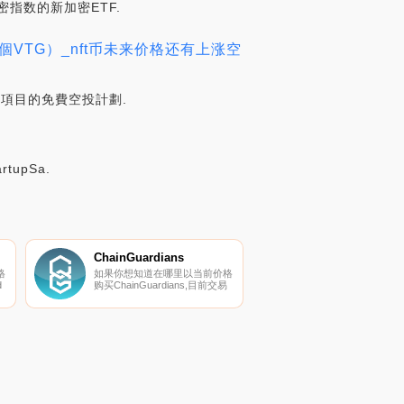
加密指数的新加密ETF.
0,000個VTG）_nft币未来价格还有上涨空
區塊鏈項目的免費空投計劃.
rtupSa.
ChainGuardians
格
如果你想知道在哪里以当前价格
d
购买ChainGuardians,目前交易
易
{ChainGuardians]股票的顶级加
密货币交易所是KuCoin、
Gate.io、LATOKEN、
PancakeSwap（V2）和
的
Uniswap（V2。您可以在我们的
他
加密货币交易所页面上找到其他
列表.