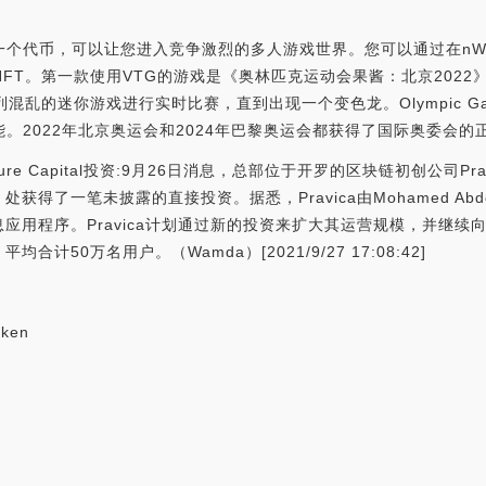
链上的一个代币，可以让您进入竞争激烈的多人游戏世界。您可以通过在nW
T。第一款使用VTG的游戏是《奥林匹克运动会果酱：北京2022》，这
的迷你游戏进行实时比赛，直到出现一个变色龙。Olympic Games 
能。2022年北京奥运会和2024年巴黎奥运会都获得了国际奥委会的
y Venture Capital投资:9月26日消息，总部位于开罗的区块链初创公
ital（CVVC）处获得了一笔未披露的直接投资。据悉，Pravica由Mohame
用程序。Pravica计划通过新的投资来扩大其运营规模，并继续向
均合计50万名用户。（Wamda）[2021/9/27 17:08:42]
oken