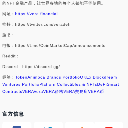
的NFT金融产品，让世界各地的每个人都能平等使用。
网址：
https://vera.financial
推特：https://twitter.com/veradefi
脸书：
电报：https://t.me/CoinMarketCapAnnouncements
Reddit：
Discord：https://discord.gg/
标签：
Token
Animoca Brands Portfolio
OKEx Blockdream
Ventures Portfolio
Platform
Collectibles & NFTs
DeFi
Smart
Contracts
VERA
Vera
VERA价格
VERA交易所
VERA币
官方信息