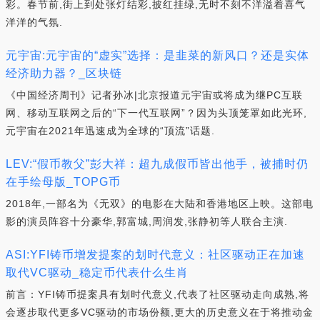
彩。春节前,街上到处张灯结彩,披红挂绿,无时不刻不洋溢着喜气
洋洋的气氛.
元宇宙:元宇宙的“虚实”选择：是韭菜的新风口？还是实体
经济助力器？_区块链
《中国经济周刊》记者孙冰|北京报道元宇宙或将成为继PC互联
网、移动互联网之后的“下一代互联网”？因为头顶笼罩如此光环,
元宇宙在2021年迅速成为全球的“顶流”话题.
LEV:“假币教父”彭大祥：超九成假币皆出他手，被捕时仍
在手绘母版_TOPG币
2018年,一部名为《无双》的电影在大陆和香港地区上映。这部电
影的演员阵容十分豪华,郭富城,周润发,张静初等人联合主演.
ASI:YFI铸币增发提案的划时代意义：社区驱动正在加速
取代VC驱动_稳定币代表什么生肖
前言：YFI铸币提案具有划时代意义,代表了社区驱动走向成熟,将
会逐步取代更多VC驱动的市场份额,更大的历史意义在于将推动金