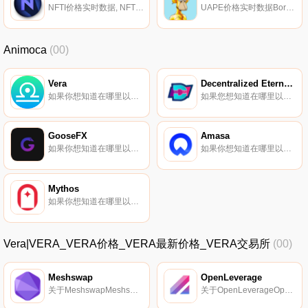
NFTI价格实时数据, NFT Index是一个数字资产指数,旨在跟踪代币在NFT行业的表现。该指数根据每个代币的流通供应量进行加权。NFT Index旨在跟踪去中心化金融中的NFT项目,这些项目显示出对持续维护和开发的承诺.
UAPE价格实时数据Bored Ape Yacht Club是10000个独特的Bored Ape NFT的集合,这些NFT是生活在以太坊区块链上的独特数字收藏品。你的无聊猿兼作你的游艇俱乐部会员卡,并授予会员专属福利,其中第一项是使用the BATHROOM,一个合作涂鸦板.
Animoca
(00)
Vera
Decentralized Eternal Virtual Traveller
如果你想知道在哪里以当前价格购买Vera,目前交易{Vera]股票的顶级加密货币交易所是Gate.io、Bibox、AscendEX（BitMax）、PancakeSwap（V2）和DODO（BSC）。您可以在我们的加密货币交易所页面上找到其他列表.
如果您想知道在哪里以当前价格购买Decentralized Eternal Virtual Traveller,目前交易｛DEVTnname｝股票的顶级加密货币交易所是OKX、ByDEVTt、BingX、TapDEVTt和Gate.io。您可以在我们的加密货币交易所页面上找到其他交易所.
GooseFX
Amasa
如果你想知道在哪里以当前价格购买GooseFX,目前交易{GooseFX]股票的顶级加密货币交易所是Gate.io、MEXC、Jupiter和Orca。您可以在我们的加密货币交易所页面上找到其他列表.
如果你想知道在哪里以当前价格购买Amasa,目前交易{Amasa]股票的顶级加密货币交易所是CoinW。您可以在我们的加密货币交易所页面上找到其他列表。Amasa是世界；其首个微收入流投资平台将用户连接到Web 3.0和DeFi交叉点的多个收入提供商.
Mythos
如果你想知道在哪里以当前价格购买Mythos,目前交易{Mythos]股票的顶级加密货币交易所是Uniswap（V2）。您可以在我们的加密货币交易所页面上找到其他列表.
Vera|VERA_VERA价格_VERA最新价格_VERA交易所
(00)
Meshswap
OpenLeverage
关于MeshswapMeshswap是一种独特的自主金融协议,它提供了各种创收机会,如Swap、Lend、Leverage farm和在Polygon网络上入股,这在传统金融中是不可能的.
关于OpenLeverageOpenLeverage是一种无许可的保证金交易协议,使交易员或其他应用程序能够高效安全地在DEX上的任何交易对上做多或做空。主要特点：1.