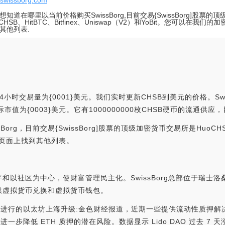
//swissborg.com
想知道在哪里以当前价格购买SwissBorg,目前交易{SwissBorg]股票
CHSB、HitBTC、Bitfinex、Uniswap（V2）和YoBit。您可以在我
其他列表.
4小时交易量为{0001}美元。我们实时更新CHSB到美元的价格。Swis
，实际市值为{0003}美元。它有1000000000枚CHSB硬币的流通
g，目前交易{SwissBorg]股票的顶级加密货币交易所是HuoCHSB、Hi
所页面上找到其他列表。
公平和以社区为中心，使财富管理民主化。SwissBorg总部位于瑞士
供虚拟货币兑换和虚拟货币钱包。
因即将进行的以太坊上海升级:金色财经报道，近期一些提供流动性质押解决
步降低 ETH 质押的潜在风险。数据显示 Lido DAO 过去 7 天