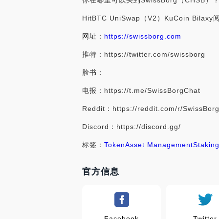
你在哪里可以买到SwissBorg（CHSB
HitBTC UniSwap（V2）KuCoin 
网址：
https://swissborg.com
推特：https://twitter.com/swissborg
脸书：
电报：https://t.me/SwissBorgChat
Reddit：https://reddit.com/r/SwissBor
Discord：https://discord.gg/
标签：
Token
Asset Management
Stakin
官方信息
Facebook
Twitter