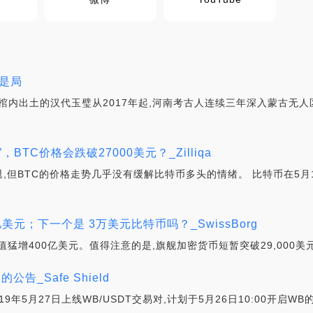
不是局
主棺内出土的汉代玉璧从2017年起,河南考古人连续三年深入蒙古无人
BTC价格会跌破27000美元？_Zilliqa
,但BTC的价格走势几乎没有缓解比特币多头的情绪。 比特币在5月
亿美元；下一个是 3万美元比特币吗？_SwissBorg
市值猛增400亿美元。值得注意的是,旗舰加密货币短暂突破29,000美
告_Safe Shield
年5月27日上线WB/USDT交易对,计划于5月26日10:00开启WB的