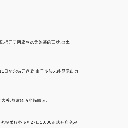
区,揭开了两座匈奴贵族墓的面纱,出土
11日华尔街开盘后,由于多头未能显示出力
元大关,然后经历小幅回调.
充提币服务,5月27日10:00正式开启交易.