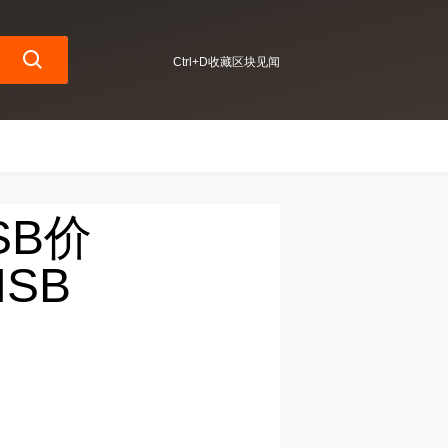
Ctrl+D收藏区块见闻
HSB价
SB