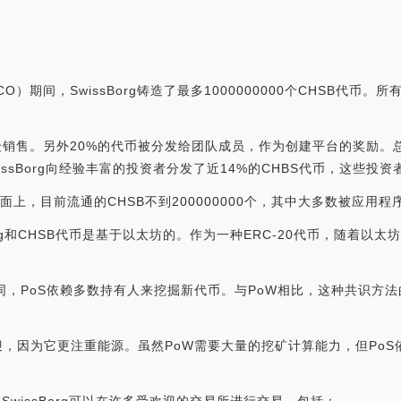
期间，SwissBorg铸造了最多1000000000个CHSB代币。所
公众销售。另外20%的代币被分发给团队成员，作为创建平台的奖励。
issBorg向经验丰富的投资者分发了近14%的CHBS代币，这些投
述]）页面上，目前流通的CHSB不到200000000个，其中大多数被
sBorg和CHSB代币是基于以太坊的。作为一种ERC-20代币，随着
同，PoS依赖多数持有人来挖掘新代币。与PoW相比，这种共识方
迎，因为它更注重能源。虽然PoW需要大量的挖矿计算能力，但Po