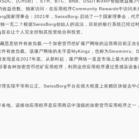
C、{CHSB｝、ETH、BTC、BNB、USDT和XRP智能收益账户的收
X的收益倍数。独家访问：在应用程序Community Rewards中
issBorg国家理事会：2021年，SwissBorg-启动了一个国家理
ssBorg独一无二？根据SwissBorg创始人的说法，目前的银行系统
org旨在让个人完全控制其投资组合和投资。
ft的图片隐藏恶意软件有效负载:一个加密货币挖矿僵尸网络的运营商目前正在使用
负载。该僵尸网络的名字是MyKingz，也称为Smominru、Dar
次被发现是在2017年底。从那时起，僵尸网络一直是市场上最大的加密
们部署各种加密货币挖矿应用程序，利用这些应用程序通过受感染设备的
理实现平等和公正。SwissBorg平台在很大程度上依赖区块链去
布世界各地。该移动应用程序是应用商店中顶级的加密货币应用程序之一