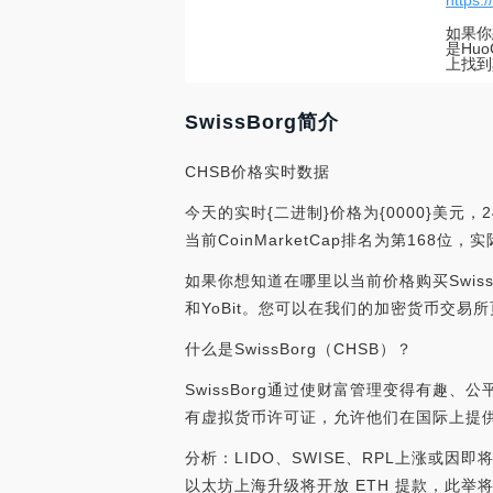
https:
如果你
是Huo
上找到
SwissBorg简介
CHSB价格实时数据
今天的实时{二进制}价格为{0000}美元，2
当前CoinMarketCap排名为第168位
如果你想知道在哪里以当前价格购买SwissBor
和YoBit。您可以在我们的加密货币交易
什么是SwissBorg（CHSB）？
SwissBorg通过使财富管理变得有趣、
有虚拟货币许可证，允许他们在国际上提
分析：LIDO、SWISE、RPL上涨或
以太坊上海升级将开放 ETH 提款，此举将进一