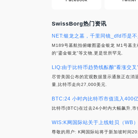
SwissBorg热门资讯
NET:银龙之墓，千里同镜_dfd币是
M189号墓航拍俯瞰图鎏金银龙 M1号墓
的“鎏金银龙”等文物,更是世所罕见.
LIQ:由于比特币趋势线酝酿“看涨交叉”，
尽管美国公布的宏观数据显示通胀正在消退
量,比特币走向27,000美元.
BTC:24 小时内比特币市值流入400
比特币(BTC)在过去24小时内大幅飙升,
WIS:K网国际站关于上线蛙贝（WB）的公
尊敬的用户: K网国际站将于新加坡时间2019