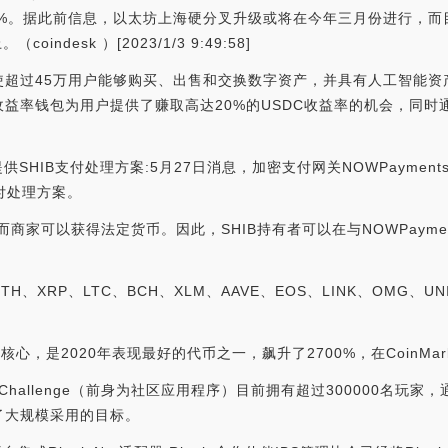
 上涨了近 10%。据此前信息，以太坊上海硬分叉升级或将在今年三月份进
indesk ）[2023/1/3 9:49:58]
程序使超过45万用户能够购买、出售和交换数字资产，并具有人工智能
益率钱包为用户提供了赚取高达20%的USDC收益率的机会，同时
为商家提供SHIB支付处理方案:5月27日消息，加密支付网关NOWPaym
支付处理方案。
而商家可以获得法定货币。因此，SHIB持有者可以在与NOWPaym
RP、LTC、BCH、XLM、AAVE、EOS、LINK、OMG、UNI、YFI
态系统的核心，是2020年表现最好的代币之一，飙升了2700%，在CoinMar
 Challenge（前身为社区应用程序）目前拥有超过300000名
了大规模采用的目标。