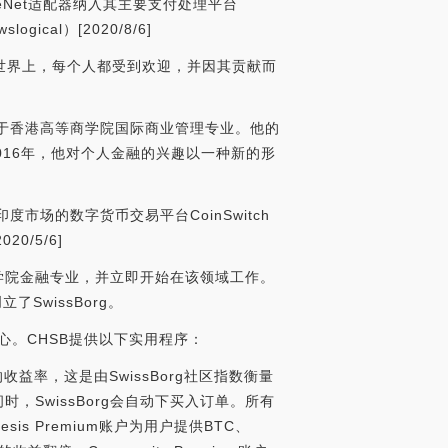
ippleNet适配器纳入其主要支付处理平台
cal）[2020/8/6]
个世界上，每个人都受到欢迎，并因其贡献而
7年毕业于香港高等商学院国际商业管理专业。他的
顾问。2016年，他对个人金融的兴趣以一种新的形
印度市场的数字货币交易平台CoinSwitch
0/5/6]
索菲亚理工学院金融专业，并立即开始在该领域工作。
SwissBorg。
的核心。CHSB提供以下实用程序：
益率，这是由SwissBorg社区指数衡量
时，SwissBorg会自动下买入订单。所有
s Premium账户为用户提供BTC、