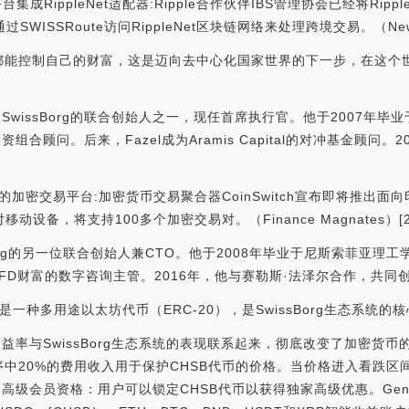
支付平台集成RippleNet适配器:Ripple合作伙伴IBS管理协会已经将R
WISSRoute访问RippleNet区块链网络来处理跨境交易。（Newslogi
每个人都能控制自己的财富，这是迈向去中心化国家世界的下一步，在这
Fazel是SwissBorg的联合创始人之一，现任首席执行官。他于200
担任投资组合顾问。后来，Fazel成为Aramis Capital的对冲基金
备的加密交易平台:加密货币交易聚合器CoinSwitch宣布即将推出面向
设备，将支持100多个加密交易对。（Finance Magnates）[202
ox是SwissBorg的另一位联合创始人兼CTO。他于2008年毕业于尼斯
财富的数字咨询主管。2016年，他与赛勒斯·法泽尔合作，共同创立了
HSB是一种多用途以太坊代币（ERC-20），是SwissBorg生态系统
率与SwissBorg生态系统的表现联系起来，彻底改变了加密货币的收
程序中20%的费用收入用于保护CHSB代币的价格。当价格进入看跌区间
级会员资格：用户可以锁定CHSB代币以获得独家高级优惠。Genesi