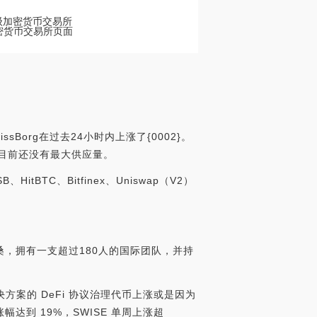
的顶级加密货币交易所
们的加密货币交易所页面
sBorg在过去24小时内上涨了{0002}。
供应，目前还没有最大供应量。
tBTC、Bitfinex、Uniswap（V2）
洛桑，拥有一支超过180人的国际团队，并持
方案的 DeFi 协议治理代币上涨或是因为
涨幅达到 19%，SWISE 单周上涨超