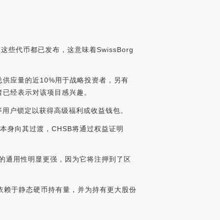
有这些代币都已发布，这意味着SwissBorg
总供应量的近10%用于战略投资者，另有
资者已经表示对该项目感兴趣。
应用程序用户锁定以获得高级福利或收益钱包。
以太坊本身向其过渡，CHSB将通过权益证明
法的通用性明显更强，因为它将注押到了区
S依赖于静态硬币持有量，并为持有更大股份