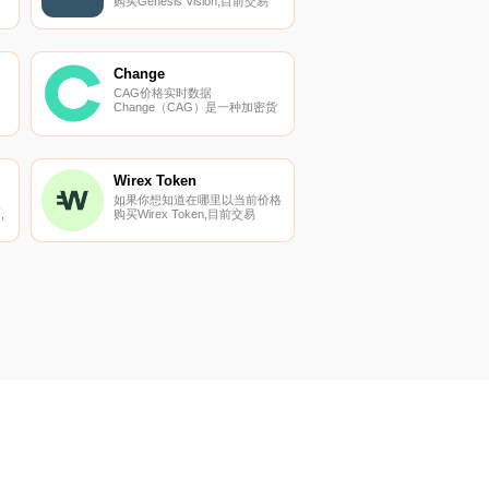
购买Genesis Vision,目前交易
{Genesis Vision]股票的顶级加
密货币交易所是HotGVTt。您可
以在我们的加密货币交易所页面
上找到其他列表。Genesis
Vision（GVT）是私人信托管理
Change
市场的平台,建立在区块链技术
CAG价格实时数据
和智能合约的基础上.
Change（CAG）是一种加密货
币,在以太坊平台上运行。
Change的当前供应量为
79184115.81564271,其中0正在
流通。最近已知的Change价格
为0.05543268美元,在过去24小
Wirex Token
时内下跌了-0.08.
如果你想知道在哪里以当前价格
,
购买Wirex Token,目前交易
目
{Wirex Token]股票的顶级加密
通
货币交易所是OKX、KuCoin、
Gate.io、HuoWXT和BitUBU。
您可以在我们的加密货币交易所
时
页面上找到其他列表.