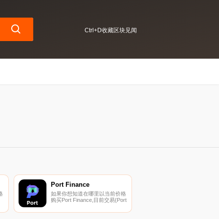
Ctrl+D收藏区块见闻
Port Finance
格
如果你想知道在哪里以当前价格
购买Port Finance,目前交易{Port
币
Finance]股票的顶级加密货币交
易所是Gate.io、
AscendEX（BitMax）、