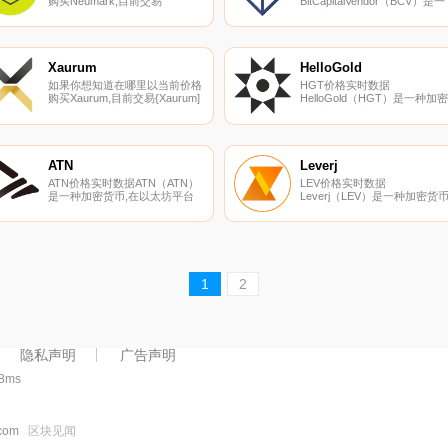
购买Neumark,目前交易
BitCapitalVendor（BCV）是一
数玩家私人控制.
{Neumark]股票的顶级加密货币
种加密货币,在以太坊平台上运
交易所是YoBit。您可以在我们
行。BitCapitalVendor目前的供
的加密货币交易所页面上找到其
应量为1200000000,流通量为
他列表。Neumark（NEU）是
1021199994.51.
一种加密货币,在以太坊平台上
Xaurum
HelloGold
运行.
如果你想知道在哪里以当前价格
HGT价格实时数据
购买Xaurum,目前交易{Xaurum]
HelloGold（HGT）是一种加密
股票的顶级加密货币交易所是
货币,在以太坊平台上运行。
Mercatox。您可以在我们的加
HelloGold目前的供应量为
密货币交易所页面上找到其他列
1000000000,流通量为
表。Xaurum（XAUR）是一种
263034654.050843。最近已知
加密货币,在以太坊平台上运
的HelloGold价格为0.00088527
ATN
Leverj
行。Xaurum的电流供应为
美元,在过去24小时内下跌
ATN价格实时数据ATN（ATN）
LEV价格实时数据
71186062.99216098.
了-35.87美元.
是一种加密货币,在以太坊平台
Leverj（LEV）是一种加密货币
上运行。ATN的当前电源为0。
在以太坊平台上运行。Leverj
ATN的最后一个已知价格是0美
前的供应量为1000000000,流
元,在过去24小时内上涨了
量为11809051057720959。最
0.00。更多信息请访问
近已知的Leverj价格为
https://atn.io/.
0.12333236美元,在过去24小
内下跌了-9.61美元.
1
2
隐私声明
广告声明
58ms
.com
区块见闻