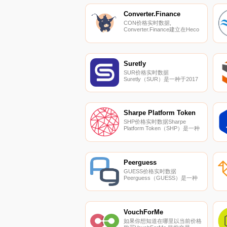
更好的问题。投资目标必须拥有
流动代币或计划很快上市。我们
Converter.Finance
提供种子和早期资金.
CON价格实时数据,
Converter.Finance建立在Heco
之上,是Heco的第一个杠杆收益
聚合协议。用户只需要存入资
产,Converter.Finance就会自动
找到最高收益链协议进行投资,
帮助他们优化财务回报率,并在
Suretly
风险较低时增加投资杠杆,以实
SUR价格实时数据
现财务回报最大化.
Suretly（SUR）是一种于2017
年推出的加密货币,在以太坊平
台上运营。Suretly的电流供应量
为235290.376。最近已知的
Suretly价格为0.34975291美元,
在过去24小时内下跌了-1.80。
Sharpe Platform Token
更多信息请访问https://surco.in.
SHP价格实时数据Sharpe
Platform Token（SHP）是一种
加密货币,在以太坊平台上运
行。Sharpe Platform Token目前
的供应量为32000000,流通量为
17410143.6336935.
Peerguess
GUESS价格实时数据
Peerguess（GUESS）是一种
加密货币,在以太坊平台上运
行。Peerguess目前的供应量为
200000000,流通量为
60537668。最近已知的
Peerguess价格为0.00010377美
VouchForMe
元,在过去24小时内上涨了2.41
如果你想知道在哪里以当前价格
美元.