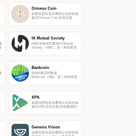
列
HotPORTt、Jupiter和Serum
DEX。您可以在我们的加密货币
Ormeus Coin
.
交易所页面上找到其他列表.
如果你想知道在哪里以当前价格
购买Ormeus Coin,目前交易
{Ormeus Coin]股票的顶级加密
货币交易所是HitBTC、
种
PancakeSwap（V2）和
.
Finexbox。您可以在我们的加密
货币交易所页面上找到其他列
Hi Mutual Society
表.
格
HMC价格实时数据Hi Mutual
股
Society（HMC）是一种加密货
币,在以太坊平台上运行。Hi
Mutual Society目前的供应量为
X。
1000000000,流通量为
所
404100000.
Bankcoin
格
B@价格实时数据
Bankcoin（B@）是一种加密货
币。Bankcoin目前的供应量为
25000000,流通量为
到
10291781.26。最近已知的
是
Bankcoin价格为0.00731205美
元,在过去24小时内上涨了
XPA
0.00。更多信息请访问
如果你想知道在哪里以当前价格
http://bankcoin.global/.
,
购买XPA,目前交易{XPA]股票的
s
顶级加密货币交易所是
TideXPAt。您可以在我们的加密
货币交易所页面上找到其他列
表。XPA（XPA）是一种加密货
币,在以太坊平台上运行。XPA目
Genesis Vision
时
前的供应量为10000000000,流
如果你想知道在哪里以当前价格
通量为57177751.25186.