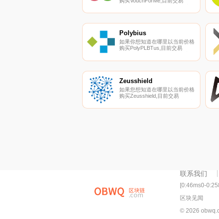
购买VouchForMe,目前交易
{VouchForMe]股票的顶级加密
货币交易所是HitBTC。您可以
在我们的加密货币交易所页面上
找到其他列表。
VouchForMe（IPL）是一种加密
Polybius
货币,在以太坊平台上运行.
如果你想知道在哪里以当前价格
购买PolyPLBTus,目前交易
{PolyPLBTus]股票的顶级加密货
币交易所是YoBit和Mercatox。
您可以在我们的加密货币交易所
页面上找到其他列表。
PolyPLBTus称自己是一家ICO
Zeusshield
资助的公司,是OSOM应用程序
如果您想知道在哪里以当前价格
开发的幕后推手.
购买Zeusshield,目前交易
｛ZSCnname｝股票的顶级加密
货币交易所是Gate.io。您可以
在我们的加密货币交易所页面上
找到其他交易所。
Zeusshield（ZSC）是一种加密
货币,在以太坊平台上运行.
联系我们
[0:46ms0-0:2
区块见闻
© 2026 obwq