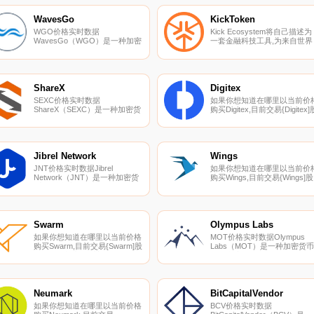
AscendEX（BitMax）。您可以
密货币交易所页面上找到其他
在我们的加密货币交易所页面上
表。Humaniq（HMQ）是一种
WavesGo
KickToken
找到其他列表.
加密货币,在以太坊平台上运行
WGO价格实时数据
Kick Ecosystem将自己描述为
WavesGo（WGO）是一种加密
一套金融科技工具,为来自世界
货币。WavesGo具有7083468
各地的每一位用户提供“一站式
的电流供应。最近已知的
服务”。这些工具旨在满足所有
WavesGo价格为0.02035147美
财务需求。KickToken作为一
元,在过去24小时内上涨了
中心货币,驻留在以太坊平台上
0.00。更多信息请访问
ShareX
Digitex
http://www.wavesgo.com/wgo.html.
SEXC价格实时数据
如果你想知道在哪里以当前价
ShareX（SEXC）是一种加密货
购买Digitex,目前交易{Digitex]
币,在以太坊平台上运行。
票的顶级加密货币交易所是
ShareX目前的供应量为
KuCoin、HitBTC、ProBit
1000000000,流通量为
Global、Mercatox和CoinDC
645515075.327001。ShareX的
您可以在我们的加密货币交易
最后已知价格为0.00002944美
页面上找到其他列表.
Jibrel Network
Wings
元,在过去24小时内上涨了0.00.
JNT价格实时数据Jibrel
如果你想知道在哪里以当前价
Network（JNT）是一种加密货
购买Wings,目前交易{Wings]股
币,在以太坊平台上运行。Jibrel
票的顶级加密货币交易所是
Network目前的供应量为
Bancor Network。您可以在我
200000000,其中0正在流通。最
们的加密货币交易所页面上找
近已知的Jibrel Network价格为
其他列表。Wings（WINGS）
0.14026138美元,在过去24小时
一种加密货币,在以太坊平台上
Swarm
Olympus Labs
内上涨了1.74美元.
运行.
如果你想知道在哪里以当前价格
MOT价格实时数据Olympus
购买Swarm,目前交易{Swarm]股
Labs（MOT）是一种加密货币
票的顶级加密货币交易所是
在以太坊平台上运行。Olympu
HotSWMt和Uniswap（V2）。
Labs目前的供应量为
您可以在我们的加密货币交易所
100000000,流通量为
页面上找到其他列表。关于信息
38499999.9999995。Olympus
是人类的共同经验。所有社会结
Labs的最后已知价格为
Neumark
BitCapitalVendor
构的底层。如今,构建我们数字
0.00089977美元,在过去24小
如果你想知道在哪里以当前价格
BCV价格实时数据
社会的大多数信息和数据都由少
内上涨了0.00.