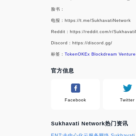
脸书：
电报：https://t.me/SukhavatiNetwork
Reddit：https://reddit.com/r/Sukhavat
Discord：https://discord.gg/
标签：
Token
OKEx Blockdream Ventures
官方信息
Facebook
Twitter
Sukhavati Network热门资讯
ENT:去中心化云服务网络 Sukhavati