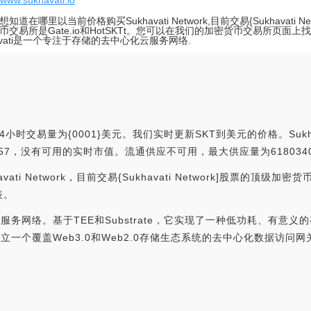
//www.sukhavati.io
知道在哪里以当前价格购买Sukhavati Network,目前交易{Sukhavati N
币交易所是Gate.io和HotSKTt。您可以在我们的加密货币交易所页面
havati是一个专注于存储的去中心化云服务网络.
4小时交易量为{0001}美元。我们实时更新SKT到美元的价格。Sukhav
名为#4757，没有可用的实时市值。流通供应不可用，最大供应量为618034
 Network，目前交易{Sukhavati Network]股票的顶级加密货
表。
云服务网络。基于TEE和Substrate，它实现了一种低功耗、有意义
将建立一个覆盖Web3.0和Web2.0存储生态系统的去中心化数据访问