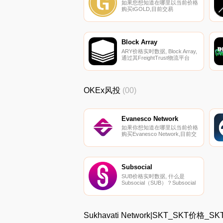
如果您想知道在哪里以当前价格
购买tGOLD,目前交易
｛TXAUnname｝股票的顶级加
密货币交易所是CEX.IO。您可
以在我们的加密货币交易所页面
上找到其他交易所.
Block Array
ARY价格实时数据, Block Array,
通过其FreightTrust物流平台
（https://freighttrust.net/）,希望
将区块链技术的好处带给卡车运
输行业。FreightTrust的主要重
点是消除供应链运营中的纸张,
OKEx风投
(00)
从而帮助简化运营,同时减少财
务和资源浪费.
Evanesco Network
如果你想知道在哪里以当前价格
购买Evanesco Network,目前交
易{Evanesco Network]股票的顶
级加密货币交易所是Gate.io、
MEXC、LATOKEN和HotEVAt。
您可以在我们的加密货币交易所
页面上找到其他列表.
Subsocial
SUB价格实时数据, 什么是
Subsocial（SUB）？Subsocial
是一个用于创建去中心化社交网
络和市场的开放平台。它的主要
特点是抵制审查制度和内置的货
币化方法。该平台允许用户创建
Sukhavati Network|SKT_SKT价
自己的去中心化可持续社交网
络,并享有对其的完全控制.