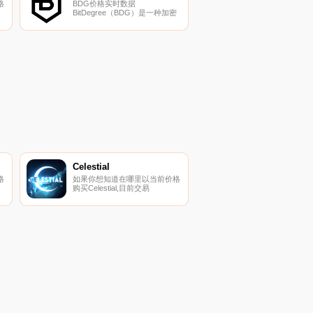
格
BDG价格实时数据
BitDegree（BDG）是一种加密
密
货币,在以太坊平台上运行。
BitDegree目前的供应量为
）
5148000,其中
们
384560931.030845正在流通。
其
最近已知的BitDegree价格为
0.00207185美元,在过去24小时
内下跌了-10.79.
Celestial
格
如果你想知道在哪里以当前价格
购买Celestial,目前交易
{Celestial]股票的顶级加密货币
、
交易所是OKX、KuCoin、
Gate.io、XT.COM和MEXC。您
到
可以在我们的加密货币交易所页
面上找到其他列表.