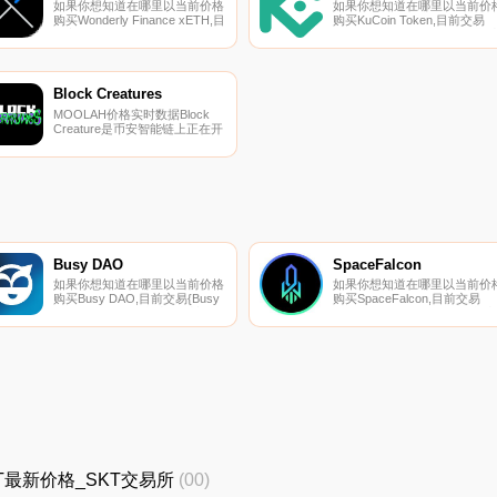
如果你想知道在哪里以当前价格
如果你想知道在哪里以当前价
购买Wonderly Finance xETH,目
购买KuCoin Token,目前交易
前交易{Wonderly Finance
{KuCoin Token]股票的顶级加
xETH]股票的顶级加密货币交易
货币交易所是KuCoin、
所是BKEX。您可以在我们的加
HitBTC、AscendEX（BitMax
密货币交易所页面上找到其他列
和ProBit Global。您可以在我
表.
的加密货币交易所页面上找到
Block Creatures
他列表.
MOOLAH价格实时数据Block
Creature是币安智能链上正在开
发的一款新的Play 2 Earn NFT
游戏。游戏的核心是收集生物并
训练它们以赚取我们的游戏内奖
励代币$MOOLAH。所有游戏物
品和角色都是可交易的ERC721
代币,可以在第三方市场上交易.
Busy DAO
SpaceFalcon
如果你想知道在哪里以当前价格
如果你想知道在哪里以当前价
购买Busy DAO,目前交易{Busy
购买SpaceFalcon,目前交易
DAO]股票的顶级加密货币交易
{SpaceFalcon]股票的顶级加密
所是Gate.io、MEXC、
货币交易所是CoinW、KuCoin
HotBUSYt和Uniswap（V2）。
Gate.io和Jupiter。您可以在我
您可以在我们的加密货币交易所
们的加密货币交易所页面上找
页面上找到其他列表。Busy
其他列表.
DAO是一种在多种情况下利用
区块链技术的去中心化分布式解
决方案.
格_SKT最新价格_SKT交易所
(00)