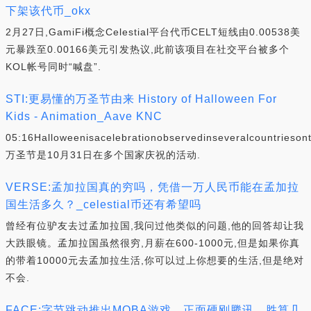
下架该代币_okx
2月27日,GamiFi概念Celestial平台代币CELT短线由0.00538美
元暴跌至0.00166美元引发热议,此前该项目在社交平台被多个
KOL帐号同时“喊盘”.
STI:更易懂的万圣节由来 History of Halloween For
Kids - Animation_Aave KNC
05:16Halloweenisacelebrationobservedinseveralcountrieson
万圣节是10月31日在多个国家庆祝的活动.
VERSE:孟加拉国真的穷吗，凭借一万人民币能在孟加拉
国生活多久？_celestial币还有希望吗
曾经有位驴友去过孟加拉国,我问过他类似的问题,他的回答却让我
大跌眼镜。孟加拉国虽然很穷,月薪在600-1000元,但是如果你真
的带着10000元去孟加拉生活,你可以过上你想要的生活,但是绝对
不会.
FACE:字节跳动推出MOBA游戏，正面硬刚腾讯，胜算几