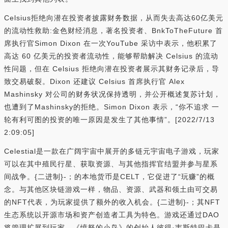
Celsius拒绝向潜在投资者披露财务数据，从而失去高达60亿美元
的流动性救助:金色财经消息，著名投资者、BnkToTheFuture 首
席执行官Simon Dixon 在一次YouTube 采访中表示，他积累了
高达 60 亿美元的投资者流动性，能够帮助解决 Celsius 的流动
性问题，但在 Celsius 拒绝向潜在投资者展示其财务记录后，导
致交易破裂。Dixon 还建议 Celsius 首席执行官 Alex
Mashinsky 对公司的财务状况保持透明，并公开概述复苏计划，
也遭到了Mashinsky的拒绝。Simon Dixon 表示，“你不追求 一
轮有利可图的投资的唯一原因是发生了其他事情”。[2022/7/13
2:09:05]
Celestial是一款在广阔宇宙中展开的多链元宇宙电子游戏，玩家
可以在其中殖民行星、获取资源、与其他指挥官结盟并参与星系
间战争。{二进制}-；的本地货币是CELT，它促进了“玩赚”的概
念。与其他区块链游戏一样，物品、资源、武器和领土由可交易
的NFT代表，为玩家提供了额外的收入机会。{二进制}-；其NFT
生态系统以开源市场和资产创造者工具为特色。游戏还通过DAO
将管理扩展到玩家。《愤怒的小鸟》的创始人彼得·韦斯特巴卡是