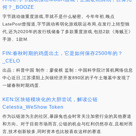
何？_BOOZE
字节跳动做重度游戏,早就不是什么秘密。今年年初,晚点
LatePost曾报道,字节跳动将弱化游戏联运布局,在发行上转型独
代,还为2020年的发行线储备了多款重度游戏,包括2款《海贼王》
手游、1款M.
FIN:春秋时期的鸡蛋出土，它是如何保存2500年的？
_CELO
出品：科普中国 制作：廖俊棋 监制：中国科学院计算机网络信息
中心近日,江苏溧阳上兴镇经济开发890区的子午土墩墓中发现了
一罐春秋时期鸡蛋.
KEN:区块链模块化的大胆尝试，解读公链
Celestia_WeShow Token
作为以链游为主的社区,暴躁兔也会时常关注加密行业的其他赛道
和方向。对于目前市场而言,公链的机会与红利仍然存在,且相对而
言,技术创新较多,同时资本也比较喜欢这样的赛道.