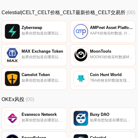
Celestial|CELT_CELT价格_CELT最新价格_CELT交易所
(00)
Zyberswap
AMPnet Asset Platform and Exchange
如果你想知道在哪里以当前价格购买Zyberswap,目前交易{Zyberswap]股票的顶级加密货币交易所是Bitget、MEXC、BKEX、Uniswap（V3）（ArZYBtrum）和ZT。您可以在我们的加密货币交易所页面上找到其他列表.
AAPX价格实时数据, 什么是AMPnet APX协议（AAPX）？AMPnet APX协议是一个去中心化和无信任的审计师系统,他们正在验证真实世界的资产及其法律地位,以使这些真实世界的财产能够在区块链上标记化,并作为ERC-20代币发行.
MAX Exchange Token
MoonTools
如果你想知道在哪里以当前价格购买MAX Exchange Token,目前交易{MAX Exchange Token]股票的顶级加密货币交易所是MAX交易所。您可以在我们的加密货币交易所页面上找到其他列表。MAX代币于2018年10月推出,是一种实用代币,可以在MAX交易所上用于折扣和下注.
MOONS价格实时数据MoonTools声称是去中心化交换的数据浏览器。MOONS令牌是访问MoonTools应用程序中不同功能所必需的.
Camelot Token
Coin Hunt World
如果你想知道在哪里以当前价格购买Camelot Token,目前交易{Camelot Token]股票的顶级加密货币交易所是Bitrue、Bitget、BingX、KuCoin和BitMart。您可以在我们的加密货币交易所页面上找到其他列表.
TBA价格实时数据发现隐藏的宝藏。找到钥匙,解锁金库,赚取加密货币。Coin Hunt World是一款地理定位游戏,目的是探索你周围的世界,寻找隐藏的加密货币.
OKEx风投
(00)
Evanesco Network
Busy DAO
如果你想知道在哪里以当前价格购买Evanesco Network,目前交易{Evanesco Network]股票的顶级加密货币交易所是Gate.io、MEXC、LATOKEN和HotEVAt。您可以在我们的加密货币交易所页面上找到其他列表.
如果你想知道在哪里以当前价格购买Busy DAO,目前交易{Busy DAO]股票的顶级加密货币交易所是Gate.io、MEXC、HotBUSYt和Uniswap（V2）。您可以在我们的加密货币交易所页面上找到其他列表。Busy DAO是一种在多种情况下利用区块链技术的去中心化分布式解决方案.
SpaceFalcon
Celestial