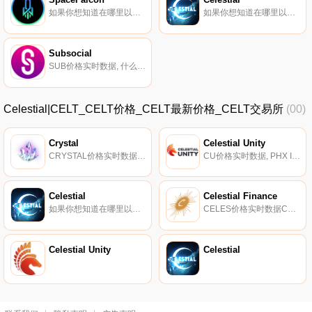
如果你想知道在哪里以当前价格购买SpaceFalcon,目前交易{SpaceFalcon]股票的顶级加密货币交易所是CoinW、KuCoin、Gate.io和Jupiter。您可以在我们的加密货币交易所页面上找到其他列表.
如果你想知道在哪里以当前价格购买Celestial,目前交易{Celestial]股票的顶级加密货币交易所是OKX、KuCoin、Gate.io、XT.COM和MEXC。您可以在我们的加密货币交易所页面上找到其他列表.
Subsocial
SUB价格实时数据, 什么是Subsocial（SUB）？Subsocial是一个用于创建去中心化社交网络和市场的开放平台。它的主要特点是抵制审查制度和内置的货币化方法。该平台允许用户创建自己的去中心化可持续社交网络,并享有对其的完全控制.
Celestial|CELT_CELT价格_CELT最新价格_CELT交易所
(00)
Crystal
Celestial Unity
CRYSTAL价格实时数据Celestial是一款以元宇宙为背景的星球大战主题游戏。在天体；玩家可以加入联盟,开发和扩大殖民地,建造太空战舰,收集矿物,探索行星,最终与其他玩家作战并发动跨链战争。《愤怒的小鸟》的创始人彼得·维斯特巴卡是该项目的高级顾问.
CU价格实时数据, PHX Innovations是一家区块链技术公司,创建了Celestial Unity代币,通过项目和个人的应用程序和解决方案生态系统,在区块链上提供安全保障.
Celestial
Celestial Finance
如果你想知道在哪里以当前价格购买Celestial,目前交易{Celestial]股票的顶级加密货币交易所是OKX、KuCoin、Gate.io、XT.COM和MEXC。您可以在我们的加密货币交易所页面上找到其他列表.
CELES价格实时数据Celestial Finance是一个独特的产量农业平台,提供额外的收入方式。对加密市场价值进行每日预测（如果它低于x或不低于x等）将为您赢得星尘。您稍后可以将其交换为Celestial Token。此外,我们正在与一家艺术机构合作,我们将很快开放NFT市场.
Celestial Unity
Celestial