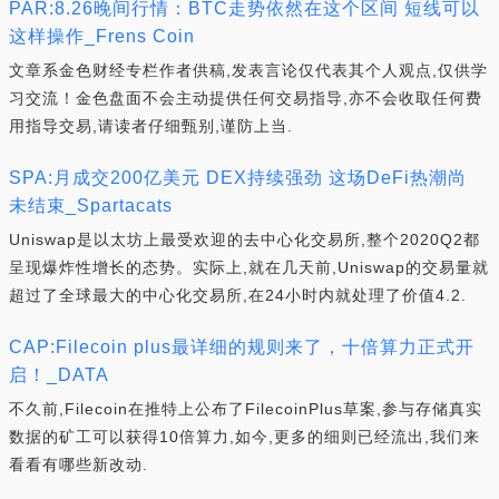
PAR:8.26晚间行情：BTC走势依然在这个区间 短线可以
这样操作_Frens Coin
文章系金色财经专栏作者供稿,发表言论仅代表其个人观点,仅供学
习交流！金色盘面不会主动提供任何交易指导,亦不会收取任何费
用指导交易,请读者仔细甄别,谨防上当.
SPA:月成交200亿美元 DEX持续强劲 这场DeFi热潮尚
未结束_Spartacats
Uniswap是以太坊上最受欢迎的去中心化交易所,整个2020Q2都
呈现爆炸性增长的态势。实际上,就在几天前,Uniswap的交易量就
超过了全球最大的中心化交易所,在24小时内就处理了价值4.2.
CAP:Filecoin plus最详细的规则来了，十倍算力正式开
启！_DATA
不久前,Filecoin在推特上公布了FilecoinPlus草案,参与存储真实
数据的矿工可以获得10倍算力,如今,更多的细则已经流出,我们来
看看有哪些新改动.