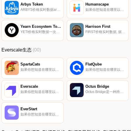
Arbys Token
Humanscape
ARBYS价格实时数据arbee.info（ARBYS）是一种加密货币,在以太坊平台上运营。arbee.info的电流供应为0。arbee.info的最后一个已知价格为5.66046245美元,在过去24小时内下跌了-25.75美元.
如果你想知道在哪里以当前价格购买Humanscape,目前交易{Humanscape]股票的顶级加密货币交易所是UpHUMt、Coinone和GOPAX。您可以在我们的加密货币交易所页面上找到其他列表。Humanscape（HUM）是一种加密货币,在以太坊平台上运行.
Yearn Ecosystem Token Index
Harrison First
YETI价格实时数据一次性购买8个DeFi蓝筹股：获得奖励,参与基金管理和协议治理。
FIRST价格实时数据, 据称,访问$First将意味着访问与艺术家的幕后音乐会话以及访问项目中的其他人；的网络。这是一种与社会相关的象征。本内容仅供参考,您不应将任何此类信息或其他材料解释为法律、税务、投资、财务或其他建议.
Everscale生态
(00)
SpartaCats
FlatQube
如果你想知道在哪里以当前价格购买SpartaCats,目前交易{SpartaCats]股票的顶级加密货币交易所是FlatQube交易所。您可以在我们的加密货币交易所页面上找到其他列表.
如果你想知道在哪里以当前价格购买FlatQube,目前交易{FlatQube]股票的顶级加密货币交易所是FlatQubeexchange。您可以在我们的加密货币交易所页面上找到其他列表.
Everscale
Octus Bridge
如果你想知道在哪里以当前价格购买Everscale,目前交易{Everscale]股票的顶级加密货币交易所是Bitrue、ByEVERt、KuCoin、Gate.io和HuoEVER。您可以在我们的加密货币交易所页面上找到其他列表.
Octus Bridge是一种跨链互操作性和流动性转移协议,可以在各种区块链（目前为5个：BSC、ETH、Polygon、Everscale、Fantom）之间进行资产的去中心化转移。从Everscale网络的商业模式来看,该协议也可以被视为去中心化银行的类似物.
EverStart
如果你想知道在哪里以当前价格购买EverStart,目前交易{EverStart]股票的顶级加密货币交易所是FlatQube交易所。您可以在我们的加密货币交易所页面上找到其他列表。DAO控制的多链启动平台与策划的项目相连接.