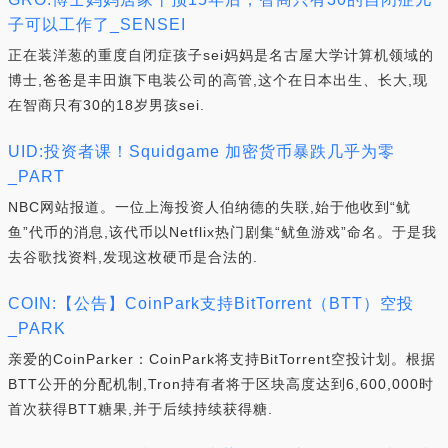
子可以工作了_SENSEI
正在装洋葱的重度自闭症孩子sei妈妈是名古屋大学计算机领域的
博士,爸爸是丰田旗下电装公司的高管,这个在日本出生、长大,现
在智商只有30的18岁男孩sei.
UID:投资者课！Squidgame 加密货币暴跌几乎为零
_PART
NBC网站报道。一位上海投资人伯纳德的失联,始于他收到“鱿
鱼”代币的消息,该代币以Netflix热门剧集“鱿鱼游戏”命名。于是我
去谷歌找资料,发现这枚硬币是合法的.
COIN:【公告】CoinPark支持BitTorrent（BTT）空投
_PARK
亲爱的CoinParker：CoinPark将支持BitTorrent空投计划。根据
BTT公开的分配机制,Tron持有者将于区块高度达到6,600,000时
首次获得BTT糖果,并于后续持续获得糖.