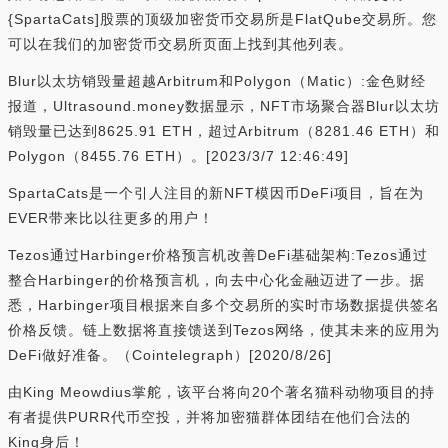
{SpartaCats]股票的顶级加密货币交易所是FlatQube交易所。您
可以在我们的加密货币交易所页面上找到其他列表。
Blur以太坊销毁量超越Arbitrum和Polygon（Matic）:金色财经
报道，Ultrasound.money数据显示，NFT市场聚合器Blur以太坊
销毁量已达到8625.91 ETH，超过Arbitrum（8281.46 ETH）和
Polygon（8455.76 ETH）。[2023/3/7 12:46:49]
SpartaCats是一个引人注目的新NFT模因币DeFi项目，旨在为
EVER带来比以往更多的用户！
Tezos通过Harbinger价格预言机改善DeFi基础架构:Tezos通过
整合Harbinger的价格预言机，向去中心化金融迈进了一步。据
悉，Harbinger项目根据来自多个交易所的实时市场数据提供签名
价格反馈。链上数据将直接馈送到Tezos网络，使其未来的应用为
DeFi做好准备。（Cointelegraph）[2020/8/26]
由King Meowdius掌舵，该平台将向20个著名猫科动物项目的持
有者提供PURR代币空投，并将加密猫群体团结在他们合法的
King身后！