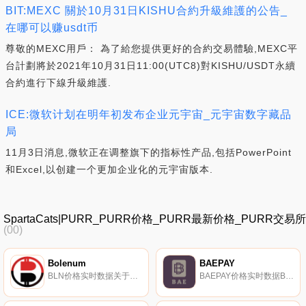
BIT:MEXC 關於10月31日KISHU合約升級維護的公告_
在哪可以赚usdt币
尊敬的MEXC用戶： 為了給您提供更好的合約交易體驗,MEXC平
台計劃將於2021年10月31日11:00(UTC8)對KISHU/USDT永續
合約進行下線升級維護.
ICE:微软计划在明年初发布企业元宇宙_元宇宙数字藏品
局
11月3日消息,微软正在调整旗下的指标性产品,包括PowerPoint
和Excel,以创建一个更加企业化的元宇宙版本.
SpartaCats|PURR_PURR价格_PURR最新价格_PURR交易所
(00)
Bolenum
BAEPAY
BLN价格实时数据关于BLN身份,请访问Bolenum官方来源。
BAEPAY价格实时数据BAEPAY是一种奖励和治理代币,可以在Mybae平台上用作支付选项.