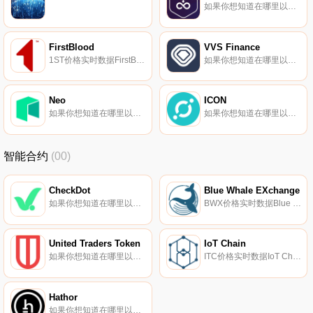
如果你想知道在哪里以当前价格购买Edgeless,目前交易{Edgeless]股票的顶级加密货币交易所是HitBTC。您可以在我们的加密货币交易所页面上找到其他列表。Edgeless（EDG）是一种加密货币,在以太坊平台上运行.
FirstBlood
VVS Finance
1ST价格实时数据FirstBlood（1ST）是一种加密货币,在以太坊平台上运行。FirstBlood的当前供应量为93486891,其中0正在流通。最近已知的FirstBlood价格为2.9159275美元,在过去24小时内上涨了10.67美元.
如果你想知道在哪里以当前价格购买VVS Finance,目前交易{VVS Finance]股票的顶级加密货币交易所是Bitget、Gate.io、MEXC、Crypto.com Exchange和Uniswap（V2）。您可以在我们的加密货币交易所页面上找到其他列表。去中心化金融的跨链平台.
Neo
ICON
如果你想知道在哪里以当前价格购买Neo,目前交易{Neo]股票的顶级加密货币交易所是Binance、OKX、Deepcoin、Bitrue和WEEX。您可以在我们的加密货币交易所页面上找到其他列表.
如果你想知道在哪里以当前价格购买ICON,目前交易{ICON]股票的顶级加密货币交易所是Binance、OKX、Deepcoin、Bitrue和ByICXt。您可以在我们的加密货币交易所页面上找到其他列表.
智能合约
(00)
CheckDot
Blue Whale EXchange
如果你想知道在哪里以当前价格购买CheckDot,目前交易{CheckDot]股票的顶级加密货币交易所是PancakeSwap（V2）和SushiSwap（BSC）。您可以在我们的加密货币交易所页面上找到其他列表。CheckDot平台是任何加密货币项目等验证的重要检查点.
BWX价格实时数据Blue Whale EXchange（BWX）是一种加密货币,在以太坊平台上运行。Blue Whale EXchange目前的供应量为64320000,流通量为39593165.11224727.
United Traders Token
IoT Chain
如果你想知道在哪里以当前价格购买United Traders Token,目前交易{United Traders Token]股票的顶级加密货币交易所是HitBTC。您可以在我们的加密货币交易所页面上找到其他列表.
ITC价格实时数据IoT Chain（ITC）是一种加密货币,在以太坊平台上运行。IoT Chain目前的供应量为99999999,流通量为87214657.4756。IoT Chain的最后已知价格为0.00012402美元,在过去24小时内上涨了0.00.
Hathor
如果你想知道在哪里以当前价格购买Hathor,目前交易{Hathor]股票的顶级加密货币交易所是KuCoin、Gate.io、CoinEx、AscendEX（BitMax）和Coinmetro。您可以在我们的加密货币交易所页面上找到其他列表.