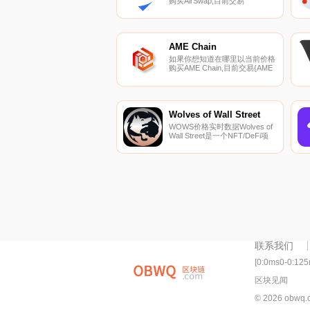
购买AirSwap,目前交易
｛ASTnname｝股票的顶级加密
货币交易所是Binance、OKX、
BingX、BitMart和Gate.io。您可
以在我们的加密货币交易所页面
上找到其他交易所.
AME Chain
如果你想知道在哪里以当前价格
购买AME Chain,目前交易{AME
Chain]股票的顶级加密货币交易
所是Gate.io、MEXC、BKEX、
LATOKEN和KoinBX。您可以在
我们的加密货币交易所页面上找
到其他列表.
Wolves of Wall Street
WOWS价格实时数据Wolves of
Wall Street是一个NFT/DeFi项
目,扩展了半可替代代币
（SFT）的使用。该项目使您能
够部署一个字符的卡作为自己的
加密对开,以交易经过验证的逐
利策略,并通过游戏化持有资产
和赚取高回报.
联系我们
[0:0ms0-0:12
区块见闻
© 2026 obwq