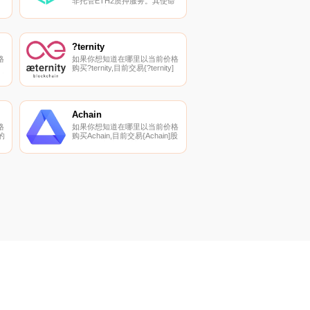
非托管ETH2质押服务。其使命
是在不损害用户隐私和以太坊；
权力下放.
找
是
?ternity
格
如果你想知道在哪里以当前价格
购买?ternity,目前交易{?ternity]
币
股票的顶级加密货币交易所是
CoinW、Hotcoin Global、
找
Gate.io、MEXC和BKEX。您可
以在我们的加密货币交易所页面
上找到其他列表.
Achain
格
如果你想知道在哪里以当前价格
的
购买Achain,目前交易{Achain]股
票的顶级加密货币交易所是
加
KuCoin、HuoACT、Bitbns和
列
Indodax。您可以在我们的加密
货币交易所页面上找到其他列
表。Achain（ACT）是一种加密
货币.