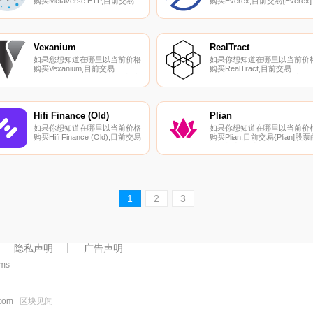
购买Metaverse ETP,目前交易
购买Everex,目前交易{Everex]
{Metaverse ETP]股票的顶级加
股票的顶级加密货币交易所是
密货币交易所是MEXC、HitBTC
HitBTC和Mercatox。您可以在
和Bitfinex。您可以在我们的加
我们的加密货币交易所页面上
密货币交易所页面上找到其他列
到其他列表。Everex（EVX）
表.
一种加密货币,在以太坊平台上
Vexanium
RealTract
运行.
如果您想知道在哪里以当前价格
如果你想知道在哪里以当前价
购买Vexanium,目前交易
购买RealTract,目前交易
｛VEXnname｝股票的顶级加密
{RealTract]股票的顶级加密货
货币交易所是MEXC、ProBit
交易所是Mercatox。您可以在
Global、Indodax和
我们的加密货币交易所页面上
digitalexchange.id。您可以在我
到其他列表。
们的加密货币交易所页面上找到
RealTract（RET）是一种加密
Hifi Finance (Old)
Plian
其他交易所.
货币,在以太坊平台上运行.
如果你想知道在哪里以当前价格
如果你想知道在哪里以当前价
购买Hifi Finance (Old),目前交易
购买Plian,目前交易{Plian]股票
{Hifi Finance (Old)]股票的顶级
顶级加密货币交易所是Gate.io
加密货币交易所是Bitget、
和BitGlobal。您可以在我们的
KuCoin、Gate.io、Bitcoiva和
密货币交易所页面上找到其他
HotMFTt。您可以在我们的加密
表.
货币交易所页面上找到其他列
表.
1
2
3
隐私声明
广告声明
5ms
.com
区块见闻