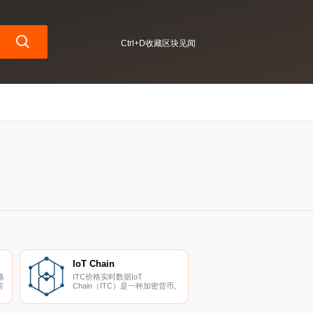
Ctrl+D收藏区块见闻
IoT Chain
格
ITC价格实时数据IoT
前
Chain（ITC）是一种加密货币,
在以太坊平台上运行。IoT
Chain目前的供应量为
99999999,流通量为