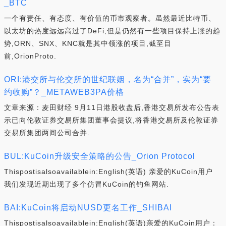
_BTC
一个有责任、有态度、有价值的币市观察者。虽然最近比特币、
以太坊的热度远远高过了DeFi,但是仍然有一些项目保持上涨的趋
势,ORN、SNX、KNC就是其中领涨的项目,截至目
前,OrionProto.
ORI:港交所与伦交所的世纪联姻，名为“合并”，实为“要
约收购”？_METAWEB3PA价格
文章来源：麦田财经 9月11日港股收盘后,香港交易所发布公告表
示已向伦敦证券交易所集团董事会提议,将香港交易所及伦敦证券
交易所集团两间公司合并.
BUL:KuCoin升级安全策略的公告_Orion Protocol
Thispostisalsoavailablein:English(英语) 亲爱的KuCoin用户
我们发现近期出现了多个仿冒KuCoin的钓鱼网站.
BAI:KuCoin将启动NUSD更名工作_SHIBAI
Thispostisalsoavailablein:English(英语)亲爱的KuCoin用户：