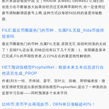
图片来源@视觉中国 文｜hfhAcM 从Web1.0到Web2.0,我们的
创造力在不断被放大如果你经历过互联网早期时代,你一定使用过
拨号调制解调器拨号上网,这种方式以每秒56比特的速度传输数
据.
FILE:最近币圈最热门的币种，当属FIL无疑_filda币值得
投资吗
最近币圈最热门的币种,当属FIL无疑,原因无它,前段时间涨的太凶
了！后续FIL还会涨,归纳总结有以下几个方面：1、前期砸盘基本
已完成,FIL的早期投资者,占22%左右的量是线性解锁的.
HET:预训练模型ProphetNet：根据未来文本信息进行自
然语言生成_PROP
作者|刘大一恒、齐炜祯、晏宇、宫叶云、段楠、周明编者按：微
软亚洲研究院提出新的预训练模型ProphetNet,提出了一种新的自
监督学习目标——同时预测多个未来字符.
比特币:库币平台再现妖币，ORN单日涨幅超40%！