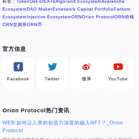
标签：
Token
DeFi
DEX
+6
Algorand Ecosystem
Avalanche
Ecosystem
DAO Maker
Exnetwork Capital Portfolio
Fantom
Ecosystem
Injective Ecosystem
ORN
Orion Protocol
ORN价格
ORN交易所
ORN币
官方信息
Facebook
Twitter
微博
YouTube
Orion Protocol热门资讯
WEB:如何让人类的创造力深度的融入NFT？_Orion
Protocol