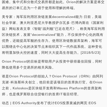
困难。集中式和分散式交易所都是如此。Orion的解决方案是将交
易所的订单汇总为一个易于使用和理解的终端。
美专家：海军应利用区块链发展decentralized能力:日前，美籍
社会学家、澳大利亚悉尼大学教授萨尔瓦多·巴博内斯在《国家利
益》网站发表文章《智能“战列舰”已近在咫尺》，称美海军应利用
区块链技术，发展“decentralized”能力，不仅保持中心化的既有
优势，还能提高军舰的生存力。使用区块链数据库架构，海军可
以围绕去中心化的决策节点来组织其下一代作战系统。这种变化
将明显加快火控的速度，同时大大提高生存能力。[2018/5/23]
Orion Protocol的目标是帮助用户从投资中获得最佳回报，同时
降低使用多个交易所的相关风险。
谁是Orion Protocol的创始人？Orion Protocol（ORN）由阿列
克谢·科洛斯科夫创立，他目前是该项目的首席执行官。在Orion
之前，Koloskov是区块链开发商和Waves Platform的首席架构
师，也是俄罗斯联合信贷银行的首席IT项目经理。
动态 | EOS Authority发布了统计EOS投票衰减的网页:EOS