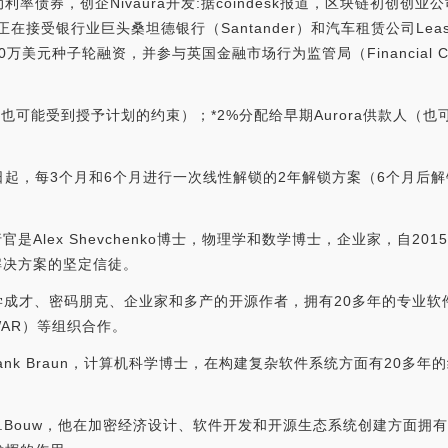
率债券，创企Nivaura开发:据coindesk报道，区块链初创创业公
接受银行业巨头桑坦德银行（Santander）和汽车租赁公司LeaseP
美元种子轮融资，并参与英国金融市场行为监管局（Financial Condu
（也可能受到授予计划的约束）；*2%分配给早期Aurora供款人（也可
，每3个月和6个月进行一次线性解锁的2年解锁方案（6个月后解锁25
执行官是Alex Shevchenko博士，物理学和数学博士，企业家，自20
解决方案的坚定信徒。
ndiken，自学成才、密码朋克、企业家和多产的开源作者，拥有20多年的
WAR）等组织合作。
rank Braun，计算机科学博士，在构建复杂软件系统方面有20
ua J.Bouw，他在加密经济设计、软件开发和开源生态系统创建方面