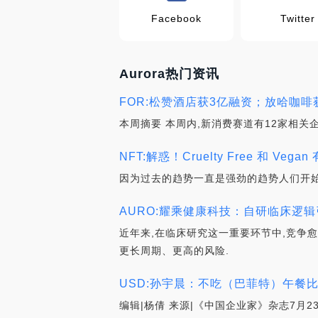
Facebook
Twitter
Aurora热门资讯
FOR:松赞酒店获3亿融资；放哈咖啡
本周摘要 本周内,新消费赛道有12家相关
NFT:解惑！Cruelty Free 和 Vegan
因为过去的趋势一直是强劲的趋势人们开始
AURO:耀乘健康科技：自研临床逻
近年来,在临床研究这一重要环节中,竞争
更长周期、更高的风险.
USD:孙宇晨：不吃（巴菲特）午餐比
编辑|杨倩 来源|《中国企业家》杂志7月