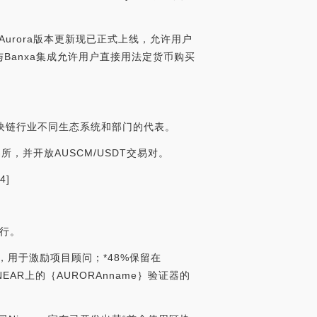
其Aurora版本更新现已正式上线，允许用户
通过与Banxa集成允许用户直接用法定货币购买
自区块链行业不同生态系统和部门的代表。
M交易所，并开放AUSCM/USDT交易对。
4]
举行。
室，用于激励项目顾问；*48%保留在
EAR上的｛AURORAnname｝验证器的