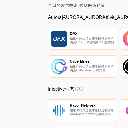
合型的攻击技术,包括网络钓鱼.
Aurora|AURORA_AURORA价格_
OAX
如果你想知道在哪里以当前价格
购买OAX,目前交易{OAX]股票的
顶级加密货币交易所是
Binance、Bitget、BingX、
Gate.io和CoinDCX。您可以在
我们的加密货币交易所页面上找
到其他列表.
CyberMiles
如果你想知道在哪里以当前价格
购买CyberMiles,目前交易
{CyberMiles]股票的顶级加密货
币交易所是OKX、DigiFinex和
BitUBU。您可以在我们的加密
货币交易所页面上找到其他列
Injective生态
(00)
表。CyberMiles（CMT）是用
于智能合约的下一代区块链.
Razor Network
如果你想知道在哪里以当前价格
购买Razor Network,目前交易
{Razor Network]股票的顶级加
密货币交易所是Gate.io、
BitForex、MEXC、