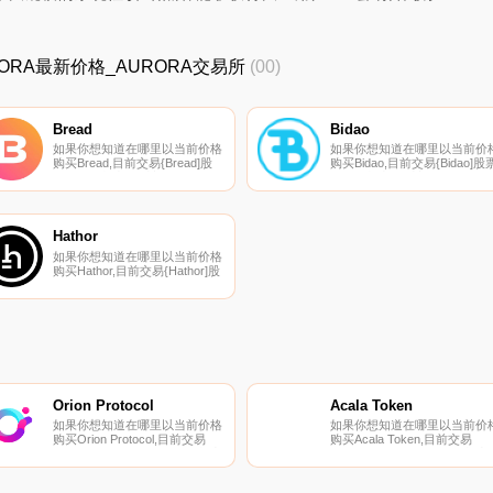
AURORA最新价格_AURORA交易所
(00)
Bread
Bidao
如果你想知道在哪里以当前价格
如果你想知道在哪里以当前价
购买Bread,目前交易{Bread]股
购买Bidao,目前交易{Bidao]股
票的顶级加密货币交易所是
的顶级加密货币交易所是
Uniswap（V3）和HitBTC。您
Poloniex和Uniswap（V2）。
可以在我们的加密货币交易所页
可以在我们的加密货币交易所
面上找到其他列表.
面上找到其他列表。什么是
Bidao（BID）？Bidao是一个
Hathor
链去中心化金融（DeFi）平台
如果你想知道在哪里以当前价格
稳定币.
购买Hathor,目前交易{Hathor]股
票的顶级加密货币交易所是
KuCoin、Gate.io、CoinEx、
AscendEX（BitMax）和
Coinmetro。您可以在我们的加
密货币交易所页面上找到其他列
表.
Orion Protocol
Acala Token
如果你想知道在哪里以当前价格
如果你想知道在哪里以当前价
购买Orion Protocol,目前交易
购买Acala Token,目前交易
{Orion Protocol]股票的顶级加密
{Acala Token]股票的顶级加密
货币交易所是Binance、Bitrue、
币交易所是Binance、OKX、
CoinW、Bitget和Hotcoin
CoinW、ByACAt和Bitget。您