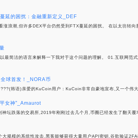
X 蔓延的困扰：金融重新定义_DEF
波看涨浪潮,但许多DEX平台仍然受到FTX蔓延的困扰。 在以太坊转向
行量
以最简洁的语言来解释一下我对于这个问题的理解。 01.互联网范式迭
A)！全球首发！_NORA币
English(英语)???(韩语)亲爱的KuCoin用户：KuCoin非常自豪地宣布,
女神”_Amaurot
到神坛跌落的交易所,2019年刚刚过去几个月,币圈已经发生了翻天覆
现了有一个大规模的系统性攻击,黑客能够获得大量用户API密钥,谷歌验证