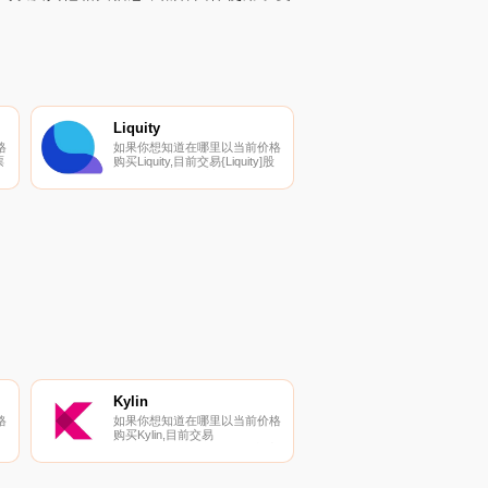
Liquity
格
如果你想知道在哪里以当前价格
票
购买Liquity,目前交易{Liquity]股
票的顶级加密货币交易所是
您
Binance、Deepcoin、BTCEX、
页
Bitrue和ByLQTYt。您可以在我
们的加密货币交易所页面上找到
多
其他列表.
和
Kylin
格
如果你想知道在哪里以当前价格
购买Kylin,目前交易
货
｛KYLnname｝股票的顶级加密
货币交易所是KuCoin和
可
Gate.io。你可以在我们的加密