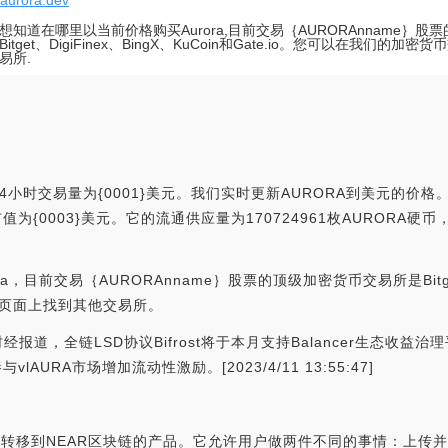
//aurora.dev
想知道在哪里以当前价格购买Aurora,目前交易｛AURORAnname｝股
itget、DigiFinex、BingX、KuCoin和Gate.io。您可以在我们的
易所.
4小时交易量为{0001}美元。我们实时更新AURORA到美元的价格。A
际市值为{0003}美元。它的流通供应量为170724961枚AURORA硬币，
前交易｛AURORAnname｝股票的顶级加密货币交易所是Bitget、Di
易所页面上找到其他交易所。
色财经报道，全链LSD协议Bifrost将于本月支持Balancer生态收益治理平台A
与vlAURA市场增加流动性激励。[2023/4/11 13:55:47]
轻松转移到NEAR区块链的产品。它允许用户做两件不同的事情：上传并与N