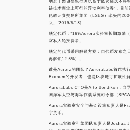
动态 | 桑坦德银行测试基于区块链技术浮动利
链技术商业上可行的浮动利率债券”，目前正在
伦敦证券交易所集团（LSEG）牵头的2000万
队。[2019/5/13]
锁定代币：*16%Aurora实验室长期激励
室私人轮投资者。
锁定的代币采用解锁方案：自代币发布之日起
再解锁12.5%）。
谁是Aurora的团队？AuroraLabs首席
Exonum的开发者，也是区块链可扩展性
AuroraLabs CTO是Arto Be
国海军太空与海军作战系统司令部（SPA
Aurora实验室安全与基础设施负责人是F
字货币。
Aurora实验室引擎团队负责人是Josh