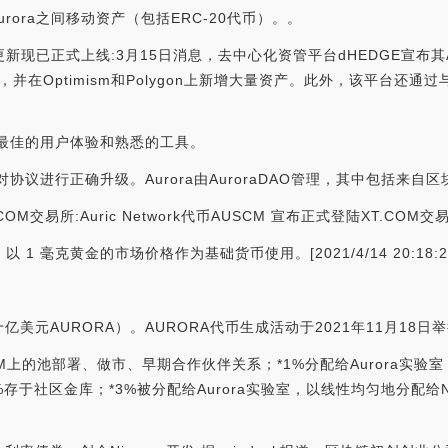
rora之间移动资产（包括ERC-20代币）。。
版本更新现已正式上线:3月15日消息，去中心化资管平台dHEDGE宣布
动性，并在Optimism和Polygon上新增大量资产。此外，该平台还
提供最佳的用户体验和熟悉的工具。
对协议进行正确升级。Aurora由AuroraDAO管理，其中包括来
XT.COM交易所:Auric Network代币AUSCM 宣布正式登陆XT.CO
，以 1 毫克黄金的市场价格作为基础货币使用。[2021/4/14 20:18:2
十亿美元AURORA）。AURORA代币生成活动于2021年11月18日
M上的池部署、做市、早期合作伙伴关系；*1%分配给Aurora实验
0%存于社区金库；*3%被分配给Aurora实验室，以线性均匀地分配给N