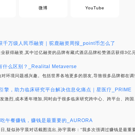
微博
YouTube
获千万级人民币融资｜驼鹿融资周报_point币怎么了
企业获得融资,其中过亿融资的品牌有藏式酒店品牌松赞酒店获得3亿元
 有什么区别？_Realital Metaverse
对环境问题感兴趣。包括世界各地更多的朋友,导致很多品牌都在调
辑引擎，助力临床研究平台解决信息化痛点｜星医疗_PRIME
愈发激烈,成本逐年增加,同时由于很多临床研究跨中心、跨平台、跨国
吃午餐赚钱，赚钱是最重要的_AURORA
23日,疑似孙宇晨对话截图流出,孙宇晨称：“我多次强调过赚钱是最重