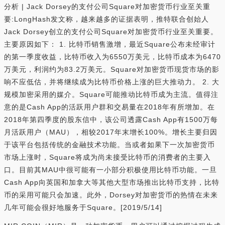
分析 | Jack Dorsey的支付公司Square对加密货币行业至关重
要:LongHash发文称，越来越多的证据表明，推特联合创始人
Jack Dorsey创立的支付公司Square对加密货币行业至关重要。
主要原因如下： 1. 比特币销售激增，最近Square公布未经审计
的第一季度收益，比特币收入为6550万美元，比特币成本为6470
万美元，利润约为83.2万美元。Square对加密货币现货市场的影
响不应低估，并将继续成为比特币价格上涨的巨大推动力。 2. 大
规模加密采用的媒介。Square可能推动比特币成为主流。值得注
意的是Cash App的活跃用户群和交易量在2018年有所增加。在
2018年第四季度的股东信中，该公司透露Cash App有1500万每
月活跃用户（MAU），相较2017年末增长100%。增长主要归因
于该平台包括传统的金融技术功能。当或者如果下一次加密货币
市场上涨时，Square将成为尚未接受比特币的消费者的主要入
口。目前其MAU中很可能有一小部分积极使用比特币功能。一旦
Cash App向英国和加拿大等其他大型市场推出比特币支持，比特
币的采用可能只会加速。此外，Dorsey对加密货币的热情在未来
几年可能会很好地服务于Square。[2019/5/14]