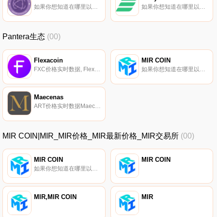
如果你想知道在哪里以当前价格购买BTU Protocol,目前交易{BTU Protocol]股票的顶级加密货币交易所是Fatbtc。您可以在我们的加密货币交易所页面上找到其他列表。BTU Protocol是一种对等预订协议.
如果你想知道在哪里以当前价格购买Carry,目前交易{Carry]股票的顶级加密货币交易所是BTCEX、Gate.io、HuoCRE、UpCREt和Indodax。您可以在我们的加密货币交易所页面上找到其他列表。Carry（CRE）是一种加密货币,在以太坊平台上运行.
Pantera生态
(00)
Flexacoin
MIR COIN
FXC价格实时数据, Flexacoin将自己描述为一种数字抵押品代币,用于促进即时加密货币支付,最初是为Flexa网络上的零售支付提供抵押品而开发的。Flexacoin旨在缓解使用加密货币支付的客户与接受法定货币的商家之间的摩擦.
如果你想知道在哪里以当前价格购买MIR COIN,目前交易{MIR COIN]股票的顶级加密货币交易所是BitGlobal、FOBLGATE和FlyMIRt。您可以在我们的加密货币交易所页面上找到其他列表。MIR COIN（MIR）是一种加密货币。用户可以通过挖掘过程生成MIR.
Maecenas
ART价格实时数据Maecenas（ART）是一种加密货币,在以太坊平台上运行。Maecenas目前的供应量为100000000,流通量为68879107.3791533。Maecenas的最后已知价格为0.00060468美元,在过去24小时内上涨了0.00.
MIR COIN|MIR_MIR价格_MIR最新价格_MIR交易所
(00)
MIR COIN
MIR COIN
如果你想知道在哪里以当前价格购买MIR COIN,目前交易{MIR COIN]股票的顶级加密货币交易所是BitGlobal、FOBLGATE和FlyMIRt。您可以在我们的加密货币交易所页面上找到其他列表。MIR COIN（MIR）是一种加密货币。用户可以通过挖掘过程生成MIR.
MIR,MIR COIN
MIR