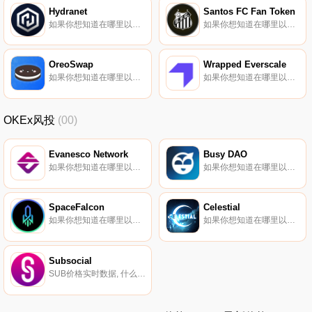
Hydranet
Santos FC Fan Token
如果你想知道在哪里以当前价格购买Hydranet,目前交易{Hydranet]股票的顶级加密货币交易所是WhiteBIT和Uniswap（V3）（ArHDXtrum）。您可以在我们的加密货币交易所页面上找到其他列表。HDX是为DEX提供动力的令牌.
如果你想知道在哪里以当前价格购买Santos FC Fan Token,目前交易{Santos FC Fan Token]股票的顶级加密货币交易所是Binance、Deepcoin、BTCEX、CoinW和Bitrue。您可以在我们的加密货币交易所页面上找到其他列表.
OreoSwap
Wrapped Everscale
如果你想知道在哪里以当前价格购买OreoSwap,目前交易{OreoSwap]股票的顶级加密货币交易所是Uniswap（V3）（ArOREOtrum）和OreoSwap。您可以在我们的加密货币交易所页面上找到其他列表.
如果你想知道在哪里以当前价格购买Wrapped Everscale,目前交易{Wrapped Everscale]股票的顶级加密货币交易所是FlatQube交易所。您可以在我们的加密货币交易所页面上找到其他列表.
OKEx风投
(00)
Evanesco Network
Busy DAO
如果你想知道在哪里以当前价格购买Evanesco Network,目前交易{Evanesco Network]股票的顶级加密货币交易所是Gate.io、MEXC、LATOKEN和HotEVAt。您可以在我们的加密货币交易所页面上找到其他列表.
如果你想知道在哪里以当前价格购买Busy DAO,目前交易{Busy DAO]股票的顶级加密货币交易所是Gate.io、MEXC、HotBUSYt和Uniswap（V2）。您可以在我们的加密货币交易所页面上找到其他列表。Busy DAO是一种在多种情况下利用区块链技术的去中心化分布式解决方案.
SpaceFalcon
Celestial
如果你想知道在哪里以当前价格购买SpaceFalcon,目前交易{SpaceFalcon]股票的顶级加密货币交易所是CoinW、KuCoin、Gate.io和Jupiter。您可以在我们的加密货币交易所页面上找到其他列表.
如果你想知道在哪里以当前价格购买Celestial,目前交易{Celestial]股票的顶级加密货币交易所是OKX、KuCoin、Gate.io、XT.COM和MEXC。您可以在我们的加密货币交易所页面上找到其他列表.
Subsocial
SUB价格实时数据, 什么是Subsocial（SUB）？Subsocial是一个用于创建去中心化社交网络和市场的开放平台。它的主要特点是抵制审查制度和内置的货币化方法。该平台允许用户创建自己的去中心化可持续社交网络,并享有对其的完全控制.