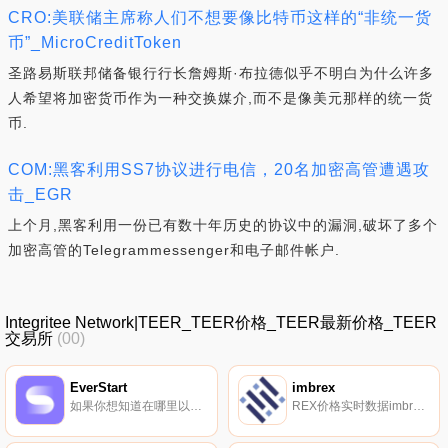
CRO:美联储主席称人们不想要像比特币这样的“非统一货
币”_MicroCreditToken
圣路易斯联邦储备银行行长詹姆斯·布拉德似乎不明白为什么许多
人希望将加密货币作为一种交换媒介,而不是像美元那样的统一货
币.
COM:黑客利用SS7协议进行电信，20名加密高管遭遇攻
击_EGR
上个月,黑客利用一份已有数十年历史的协议中的漏洞,破坏了多个
加密高管的Telegrammessenger和电子邮件帐户.
Integritee Network|TEER_TEER价格_TEER最新价格_TEER
交易所
(00)
EverStart
imbrex
如果你想知道在哪里以当前价格购买EverStart,目前交易{EverStart]股票的顶级加密货币交易所是FlatQube交易所。您可以在我们的加密货币交易所页面上找到其他列表。DAO控制的多链启动平台与策划的项目相连接.
REX价格实时数据imbrex（REX）是一种加密货币,在以太坊平台上运行。imbrex目前的供应量为24015497.2407,其中8660756正在流通。最近已知的imbrex价格为0.01232972美元,在过去24小时内上涨了9.99美元.