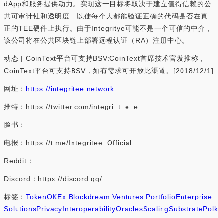
dApp和服务提供动力。实现这一目标将取决于建立值得信赖的公
共可审计性和透明度，以使每个人都能验证正确的代码是否在真
正的TEE硬件上执行。由于Integritye可能不是一个可信的中介，
该公司将在公共区块链上部署远程认证（RA）注册中心。
动态 | CoinText平台可支持BSV:CoinText首席技术官发推称，
CoinText平台可支持BSV，如有需求可开放此渠道。[2018/12/1]
网址：
https://integritee.network
推特：https://twitter.com/integri_t_e_e
脸书：
电报：https://t.me/Integritee_Official
Reddit：
Discord：https://discord.gg/
标签：
Token
OKEx Blockdream Ventures Portfolio
Enterprise
Solutions
Privacy
Interoperability
Oracles
Scaling
Substrate
Pol