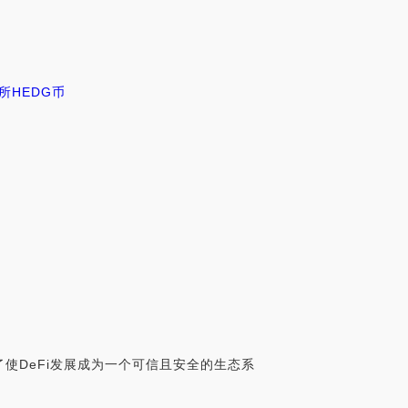
易所
HEDG币
了使DeFi发展成为一个可信且安全的生态系