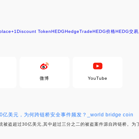
place
+1
Discount Token
HEDG
HedgeTrade
HEDG价格
HEDG交
微博
YouTube
亿美元，为何跨链桥安全事件频发？_world bridge coin
态系统被盗超过30亿美元,其中超过三分之二的被盗案件源自跨链桥。为