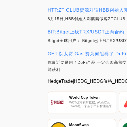
HTT:ZT CLUB贺源对话HBB创始
8月15日,HBB创始人邓麒麟做客ZTCLU
BIT:Bitget上线TRX/USDT正向合约
Bitget全球用户： Bitget已上线TRX/
GET:以太坊 Gas 费为何阻碍了 DeFi
你最近要是用了DeFi产品,一定会因高
能获利.
HedgeTrade|HEDG_HEDG价格_H
World Cup Token
WCT价格实时数据, WorldCup
Token是一个基于币安智能链平
台为全球所有足球迷制作的模因
项目。世界杯代币的灵感来自世
界上最著名的体育赛事,旨在陪
伴您度过2022年卡塔尔世界杯
赛季。世界杯代币是给每个人
MoonSwap