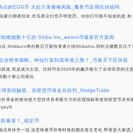
蹭上热点的EDG币 大起大落难掩风险_魔兽币应用区块链吗
竞玩家们彻夜狂欢,吃瓜群众们也不明觉厉。但你们可能不知道的是,有
帮助燃烧数十亿的 Shiba Inu_wemix币最新官方新闻
hibburn将向数百万新投资者介绍ShibaInu,同时点燃数百亿个S
 50企业榜单揭晓，神仙打架到底有谁入围？_币换天下区块链
风港,而是成为主流。比特币在2020年的飙升吸引了全球高管的注
有数十家公司将比.
果全球系统触底，加密货币将走在前列_HedgeTrade
廉价资金的推动使大型技术具有吸引力的宏观指标将使加密货币具有
geyN.
暴跌暴涨？_稳定币
场没有休市一说,这意味着币价每时每刻都在发生变化,即使是大家进