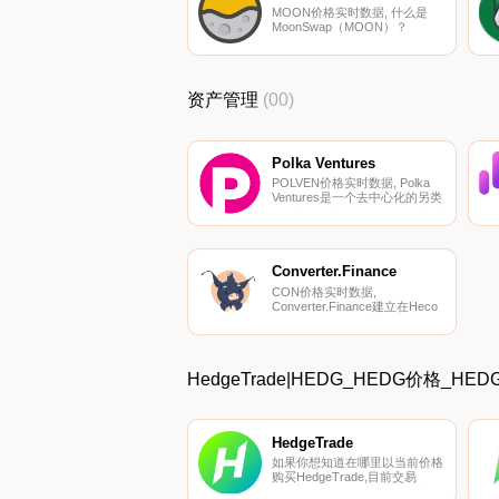
的.
MOON价格实时数据, 什么是
MoonSwap（MOON）？
MoonSwap是一种第二层解决方
案,旨在消除在Uniswap等自动化
做市（AMM）平台上进行交易
时可能出现的速度和高油价问
资产管理
(00)
题.
Polka Ventures
POLVEN价格实时数据, Polka
Ventures是一个去中心化的另类
投资基金。我们投资DeFi、加密
货币和区块链项目,这些项目可
以创造价值并解决使区块链变得
更好的问题。投资目标必须拥有
流动代币或计划很快上市。我们
Converter.Finance
提供种子和早期资金.
CON价格实时数据,
Converter.Finance建立在Heco
之上,是Heco的第一个杠杆收益
聚合协议。用户只需要存入资
产,Converter.Finance就会自动
找到最高收益链协议进行投资,
HedgeTrade|HEDG_HEDG价格_H
帮助他们优化财务回报率,并在
风险较低时增加投资杠杆,以实
现财务回报最大化.
HedgeTrade
如果你想知道在哪里以当前价格
购买HedgeTrade,目前交易
{HedgeTrade]股票的顶级加密