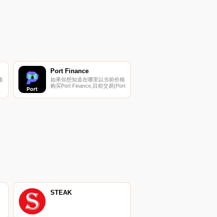
跃市场交易,在过去24小时内交
易了0.00美元.
Port Finance
格
如果你想知道在哪里以当前价格
购买Port Finance,目前交易{Port
币
Finance]股票的顶级加密货币交
易所是Gate.io、
AscendEX（BitMax）、
列
HotPORTt、Jupiter和Serum
DEX。您可以在我们的加密货币
.
交易所页面上找到其他列表.
STEAK