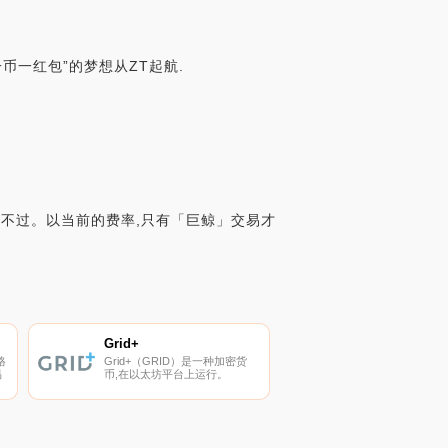
一币一红包”的梦想从ZT起航.
常不过。以当前的费率,只有「巨鲸」交易才
Grid+
格
Grid+（GRID）是一种加密货
易
币,在以太坊平台上运行。
加
Grid+目前的供应量为30000000
可
份,流通量为39236491份。
面
Grid+的最后已知价格为
0.20818945美元,在过去24小时
内上涨了0.00。它目前在5个活