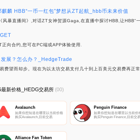
人邓麒麟 HBB“一币一红包”梦想从ZT起航_hbb币未来价值
B《风暴直播间》,对话ZT女神贺源Gaga,在直播中探讨HBB,让HBB“
_GET
USDT正向合约,您可在PC端或APP体验使用.
 发展？怎么办？_HedgeTrade
额交易费望而却步。现在为以太坊交易支付几十到上百美元交易费再正
EDG最新价格_HEDG交易所
(00)
Avalaunch
Penguin Finance
如果你想知道在哪里以当前价格
如果你想知道在哪里以当前价
购买Avalaunch,目前交易
购买Penguin Finance,目前交
{Avalaunch]股票的顶级加密货
{Penguin Finance]股票的顶级
币交易所是ByXAVAt、
密货币交易所是DigiFinex。您
DigiFinex、KuCoin、Gate.io和
以在我们的加密货币交易所页
MEXC。您可以在我们的加密货
上找到其他列表.
币交易所页面上找到其他列表.
Alliance Fan Token