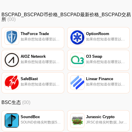
BSCPAD_BSCPAD币价格_BSCPAD最新价格_BSCPAD交易
所
(00)
TheForce Trade
OptionRoom
如果你想知道在哪里以当前价格购买TheForce Trade,目前交易{TheForce Trade]股票的顶级加密货币交易所是PancakeSwap（V2）和DODO（BSC）。您可以在我们的加密货币交易所页面上找到其他列表.
如果你想知道在哪里以当前价格购买OptionRoom,目前交易{OptionRoom]股票的顶级加密货币交易所是Gate.io、AscendEX（BitMax）、DODO（以太坊）和PancakeSwap（V2）。您可以在我们的加密货币交易所页面上找到其他列表.
AIOZ Network
O3 Swap
如果你想知道在哪里以当前价格购买AIOZ Network,目前交易{AIOZ Network]股票的顶级加密货币交易所是KuCoin、Gate.io、XT.COM、HuoAIOZ和Coinbase Exchange。您可以在我们的加密货币交易所页面上找到其他列表.
如果你想知道在哪里以当前价格购买O3 Swap,目前交易{O3 Swap]股票的顶级加密货币交易所是CoinW、Gate.io、MEXC、HuoO3和Bibox。您可以在我们的加密货币交易所页面上找到其他列表.
SafeBlast
Linear Finance
如果你想知道在哪里以当前价格购买SafeBlast,目前交易{SafeBlast]股票的顶级加密货币交易所是IndoEx和ProBit Global。您可以在我们的加密货币交易所页面上找到其他列表。安全BLAST（BLAST）是多个区块链上可用的实用工具和DEFLATIONARY令牌.
如果你想知道在哪里以当前价格购买Linear Finance,目前交易{Linear Finance]股票的顶级加密货币交易所是Binance、Bitrue、ByLINAt、Bitget和Hotcoin Global。您可以在我们的加密货币交易所页面上找到其他列表.
BSC生态
(00)
SoundBox
Jurassic Crypto
SOUND价格实时数据SoundBox是世界上第一个Listen2Earn系统。我们正在构建一个元宇宙,将音乐世界带入区块链网络。SoundBox将让知名人士有机会在{SoundBox]元宇宙世界举办音乐会和活动。世界明星将与他们的粉丝见面,在SoundBox元宇宙世界组织音乐会和活动.
JRSC价格实时数据, Jurassic Crypto是一款NFT游戏,您将在其中分享中生代的沉浸式体验。你可以组建你的恐龙团队,也可以交换它们,猎杀不同的动物和为生存而战的强大生物。赢得PVP战斗,面对其他玩家,提高团队的技能.