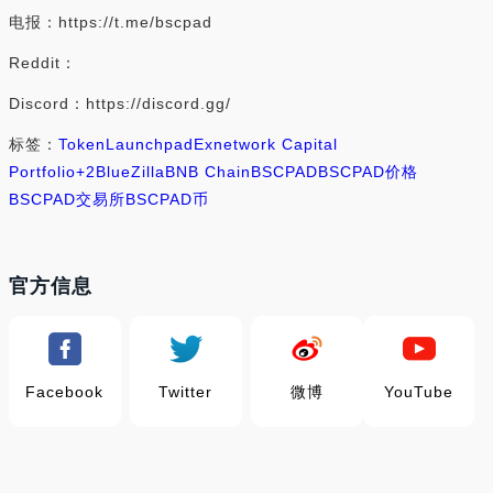
电报：https://t.me/bscpad
Reddit：
Discord：https://discord.gg/
标签：
Token
Launchpad
Exnetwork Capital
Portfolio
+2
BlueZilla
BNB Chain
BSCPAD
BSCPAD价格
BSCPAD交易所
BSCPAD币
官方信息
Facebook
Twitter
微博
YouTube