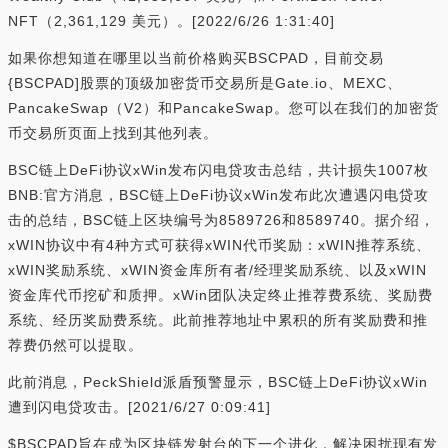
NFT（2,361,129 美元）。[2022/6/26 1:31:40]
如果你想知道在哪里以当前价格购买BSCPAD，目前交易
{BSCPAD]股票的顶级加密货币交易所是Gate.io、MEXC、
PancakeSwap（V2）和PancakeSwap。您可以在我们的加密货
币交易所页面上找到其他列表。
BSC链上DeFi协议xWin发布闪电贷攻击总结，共计损失1007枚
BNB:官方消息，BSC链上DeFi协议xWin发布此次遭遇闪电贷攻
击的总结，BSC链上区块编号为8589726和8589740。据介绍，
xWIN协议中有4种方式可获得xWIN代币奖励：xWIN推荐系统、
xWIN奖励系统、xWIN资金库所有者/经理奖励系统、以及xWIN
资金库代币挖矿和质押。xWin团队决定终止推荐费系统、奖励费
系统、经历奖励费系统。此前推荐地址中累积的所有奖励费和推
荐费仍然可以提取。
此前消息，PeckShield派盾预警显示，BSC链上DeFi协议xWin
遭到闪电贷攻击。[2021/6/27 0:09:41]
$BSCPAD旨在成为区块链发射台的下一个进化，解决困扰现有发