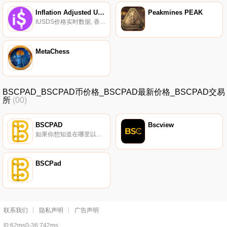
Inflation Adjusted USDS
Peakmines PEAK
IUSDS价格实时数据, 香料贸易协议引入了一个新的革命性概念：一种自动调整和抵御通货膨胀的稳定硬币。随着美国劳工统计局每月发布CPI数据,iUSDS的挂钩汇率将根据通货膨胀（或通货紧缩）进行调整。这里的目标是创造一种稳定的硬币,保持美元的相对购买力.
MetaChess
BSCPAD_BSCPAD币价格_BSCPAD最新价格_BSCPAD交易
所
(00)
BSCPAD
Bscview
如果你想知道在哪里以当前价格购买BSCPAD,目前交易{BSCPAD]股票的顶级加密货币交易所是Gate.io、MEXC、PancakeSwap（V2）和PancakeSwap。您可以在我们的加密货币交易所页面上找到其他列表.
BSCPad
联系我们
隐私声明
广告声明
[0:62ms0-36:742ms