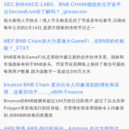
SEC:BINANCE-LABS、BNB CHAIN领投的元宇宙平
台SecondLive你了解吗？_gliesecoin
祝大家情人节快乐！情人节又称圣瓦伦丁节或圣华伦泰节,日期在
每年公历的2月14日,是西方国家的传统节日之一.
MEF:BNB Chain加大力度做大GameFi，但BNB的价格
呢？_FTXT
BNB宣布在GameFi生态系统中建立新的合作伙伴关系。指标和
市场指标有利于BNB多头。币安币在其网络上保持了相当可观的
每周用户数量,因为该数字一直超过200万大关.
binance:BNB Chain 显示出令人印象深刻的增长和采
用，这要归功于……_xWIN Finance
Binance的BNB链拥有超过100万的日活跃用户,超过了以太坊和
Polygon等其他流行的区块链。尽管增长和采用指标令人印象深
刻,但BNB的价格仍然看跌.
ARB:随着 ARB 倒计时开始，Arbitrum 在这方面胜过