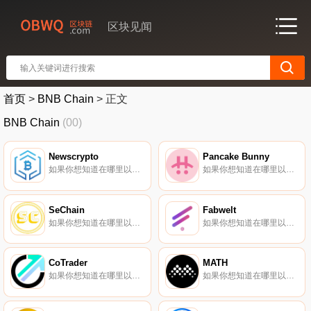
区块见闻
首页
>
BNB Chain
>
正文
BNB Chain
(00)
Newscrypto
Pancake Bunny
如果你想知道在哪里以当前价格购买Newscrypto,目前交易{Newscrypto]股票的顶级加密货币交易所是DigiFinex、KuCoin、Gate.io、MEXC和BKEX。您可以在我们的加密货币交易所页面上找到其他列表.
如果你想知道在哪里以当前价格购买Pancake Bunny,目前交易{Pancake Bunny]股票的顶级加密货币交易所是CoinW、MEXC、PancakeSwap（V2）、HotBUNNYt和PancakeSwap。您可以在我们的加密货币交易所页面上找到其他列表.
SeChain
Fabwelt
如果你想知道在哪里以当前价格购买SeChain,目前交易{SeChain]股票的顶级加密货币交易所是LATOKEN和Finexbox。您可以在我们的加密货币交易所页面上找到其他列表。SeChain项目声称正在构建去中心化服务的未来,服务提供商和客户可以在远离中心化公司的去中心化环境中完成工作.
如果你想知道在哪里以当前价格购买Fabwelt,目前交易{Fabwelt]股票的顶级加密货币交易所是Bitrue、BitMart、CoinsWELTt、PancakeSwap（V2）和QuickSwap。您可以在我们的加密货币交易所页面上找到其他列表.
CoTrader
MATH
如果你想知道在哪里以当前价格购买CoTrader,目前交易{CoTrader]股票的顶级加密货币交易所是Bancor Network。您可以在我们的加密货币交易所页面上找到其他列表。CoTrader（COT）是一种加密货币,在以太坊平台上运行.
如果你想知道在哪里以当前价格购买MATH,目前交易{MATH]股票的顶级加密货币交易所是Hotcoin Global、BitMart、Gate.io、XT.COM和MEXC。您可以在我们的加密货币交易所页面上找到其他列表.