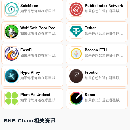
SafeMoon
Public Index Network
如果你想知道在哪里以当前价格购买SafeMoon,目前交易{SafeMoon]股票的顶级加密货币交易所是PancakeSwap（V2）。您可以在我们的加密货币交易所页面上找到其他列表。什么是SafeMoon（SAFEMOON）？SafeMoon协议是一种去中心化金融（DeFi）代币.
如果你想知道在哪里以当前价格购买Public Index Network,目前交易{Public Index Network]股票的顶级加密货币交易所是Sunswap V2和Bittrex。您可以在我们的加密货币交易所页面上找到其他列表.
Wolf Safe Poor People
Tether
如果你想知道在哪里以当前价格购买Wolf Safe Poor People,目前交易{Wolf Safe Poor People]股票的顶级加密货币交易所是LATOKEN和PancakeSwap（V2）。您可以在我们的加密货币交易所页面上找到其他列表.
如果你想知道在哪里以当前价格购买Tether,目前交易{Tether]股票的顶级加密货币交易所是Binance、ByUSDTt、CoinTiger、DigiFinex和IndoEx。您可以在我们的加密货币交易所页面上找到其他列表.
EasyFi
Beacon ETH
如果您想知道在哪里以当前价格购买EasyFi,目前交易｛EZnname｝股票的顶级加密货币交易所是Gate.io、ProBit Global、HotEZt、QuickSwap和PolyDEX。您可以在我们的加密货币交易所页面上找到其他列表.
如果你想知道在哪里以当前价格购买Beacon ETH,目前交易{Beacon ETH]股票的顶级加密货币交易所是Binance、OKX、CoinTiger、BingX和BitMart。您可以在我们的加密货币交易所页面上找到其他列表。Beacon ETH是信标链的令牌.
HyperAlloy
Frontier
如果你想知道在哪里以当前价格购买HyperAlloy,目前交易{HyperAlloy]股票的顶级加密货币交易所是SouthXchange。您可以在我们的加密货币交易所页面上找到其他列表。HyperAlloy（ALLOY）为不可替代的数字资产（“NFT”）建立了流动性.
如果你想知道在哪里以当前价格购买Frontier,目前交易{Frontier]股票的顶级加密货币交易所是Binance、OKX、Bitrue、Bitget和CoinTiger。您可以在我们的加密货币交易所页面上找到其他列表.
Plant Vs Undead
Sonar
如果你想知道在哪里以当前价格购买Plant Vs Undead,目前交易{Plant Vs Undead]股票的顶级加密货币交易所是CoinTiger、Gate.io和PancakeSwap（V2）。您可以在我们的加密货币交易所页面上找到其他列表.
如果你想知道在哪里以当前价格购买Sonar,目前交易{Sonar]股票的顶级加密货币交易所是Gate.io和PancakeSwap（V2）。您可以在我们的加密货币交易所页面上找到其他列表。Sonar是一个直观而强大的数据分析和投资组合跟踪生态系统.
BNB Chain相关资讯