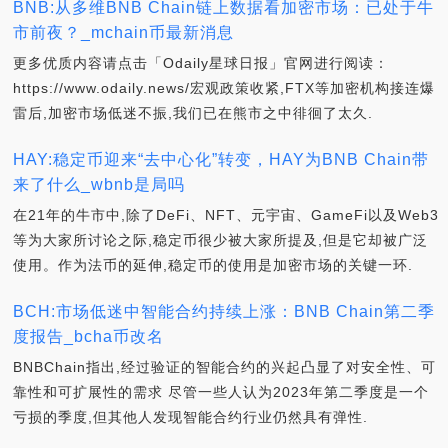
BNB:从多维BNB Chain链上数据看加密市场：已处于牛
市前夜？_mchain币最新消息
更多优质内容请点击「Odaily星球日报」官网进行阅读：
https://www.odaily.news/宏观政策收紧,FTX等加密机构接连爆
雷后,加密市场低迷不振,我们已在熊市之中徘徊了太久.
HAY:稳定币迎来“去中心化”转变，HAY为BNB Chain带
来了什么_wbnb是局吗
在21年的牛市中,除了DeFi、NFT、元宇宙、GameFi以及Web3
等为大家所讨论之际,稳定币很少被大家所提及,但是它却被广泛
使用。作为法币的延伸,稳定币的使用是加密市场的关键一环.
BCH:市场低迷中智能合约持续上涨：BNB Chain第二季
度报告_bcha币改名
BNBChain指出,经过验证的智能合约的兴起凸显了对安全性、可
靠性和可扩展性的需求 尽管一些人认为2023年第二季度是一个
亏损的季度,但其他人发现智能合约行业仍然具有弹性.