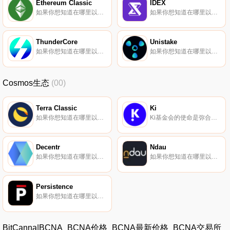
Ethereum Classic
IDEX
如果你想知道在哪里以当前价格购买Ethereum Classic,目前交易{Ethereum Classic]股票的顶级加密货币交易所是Binance、OKX、Deepcoin、BTCEX和Bitrue。您可以在我们的加密货币交易所页面上找到其他列表.
如果你想知道在哪里以当前价格购买IDEX,目前交易{IDEX]股票的顶级加密货币交易所是Binance、Bitrue、Bitget、DigiFinex和BingX。您可以在我们的加密货币交易所页面上找到其他列表.
ThunderCore
Unistake
如果你想知道在哪里以当前价格购买ThunderCore,目前交易{ThunderCore]股票的顶级加密货币交易所是KuCoin、Gate.io、HuoTT、UpTTt和BKEX。您可以在我们的加密货币交易所页面上找到其他列表.
如果你想知道在哪里以当前价格购买Unistake,目前交易{Unistake]股票的顶级加密货币交易所是Gate.io和Uniswap（V2）。您可以在我们的加密货币交易所页面上找到其他列表.
Cosmos生态
(00)
Terra Classic
Ki
如果你想知道在哪里以当前价格购买Terra Classic,目前交易{Terra Classic]股票的顶级加密货币交易所是Binance、OKX、Deepcoin、BTCEX和Bitrue。您可以在我们的加密货币交易所页面上找到其他列表.
Ki基金会的使命是弥合CeFi和DeFi之间的差距。这座桥是通过现实生活中的企业生态系统建立的,通过一项资产创造价值并将其注入Ki生态系统：$XKI。Ki的第一个上市项目是Klub,这是一个私人投资平台,帮助高收入个人消费、储存和投资资本.
Decentr
Ndau
如果你想知道在哪里以当前价格购买Decentr,目前交易{Decentr]股票的顶级加密货币交易所是AscendEX（BitMax）、Poloniex和Osmosis。您可以在我们的加密货币交易所页面上找到其他列表.
如果你想知道在哪里以当前价格购买Ndau,目前交易{Ndau]股票的顶级加密货币交易所是KuCoin。您可以在我们的加密货币交易所页面上找到其他列表。ndau自称是世界上第一个活跃的虚拟货币。它专门针对长期价值存储进行了优化,具有弹性的治理和旨在保护其持有人的保障措施.
Persistence
如果你想知道在哪里以当前价格购买Persistence,目前交易{Persistence]股票的顶级加密货币交易所是KuCoin、Gate.io、HuoXPRT、CoinEx和AscendEX（BitMax）。您可以在我们的加密货币交易所页面上找到其他列表.
BitCanna|BCNA_BCNA价格_BCNA最新价格_BCNA交易所