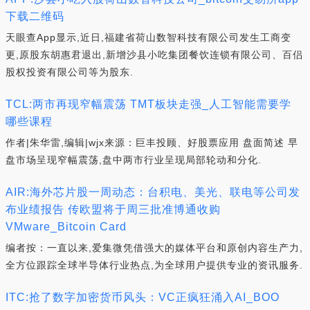
下载二维码
天眼查App显示,近日,福建省荷山数智科技有限公司发生工商变
更,原股东胡惠君退出,新增沙县小吃集团餐饮连锁有限公司、百侣
股权投资有限公司等为股东.
TCL:两市再现窄幅震荡 TMT板块走强_人工智能需要学
哪些课程
作者|朱华雷,编辑|wjx来源：巨丰投顾、好股票应用 盘面简述 早
盘市场呈现窄幅震荡,盘中两市行业呈现局部轮动和分化.
AIR:海外芯片股一周动态：台积电、美光、联电等公司发
布业绩报告 传欧盟将于周三批准博通收购
VMware_Bitcoin Card
编者按：一直以来,爱集微凭借强大的媒体平台和原创内容生产力,
全方位跟踪全球半导体行业热点,为全球用户提供专业的资讯服务.
ITC:抢了数字加密货币风头：VC正疯狂涌入AI_BOO