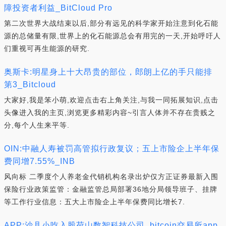
障投资者利益_BitCloud Pro
第二次世界大战结束以后,部分有远见的科学家开始注意到化石能
源的总储量有限,世界上的化石能源总会有用完的一天,开始呼吁人
们重视可再生能源的研究.
奥斯卡:明星身上十大昂贵的部位，郎朗上亿的手只能排
第3_Bitcloud
大家好,我是笨小萌,欢迎点击右上角关注,与我一同拓展知识,点击
头像进入我的主页,浏览更多精彩内容~引言人体并不存在贵贱之
分,每个人生来平等.
OIN:中融人寿被罚高管拟行政复议；五上市险企上半年保
费同增7.55%_INB
风向标 二季度个人养老金代销机构名录出炉仅方正证券最新入围
保险行业政策监管：金融监管总局部署36地分局领导班子、挂牌
等工作行业信息：五大上市险企上半年保费同比增长7.
APP:沙县小吃入股荷山数智科技公司_bitcoin交易所app