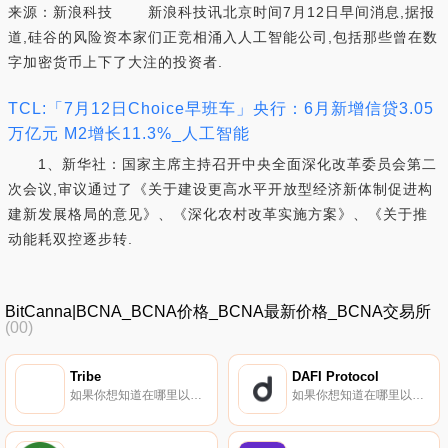
来源：新浪科技 新浪科技讯北京时间7月12日早间消息,据报
道,硅谷的风险资本家们正竞相涌入人工智能公司,包括那些曾在数
字加密货币上下了大注的投资者.
TCL:「7月12日Choice早班车」央行：6月新增信贷3.05
万亿元 M2增长11.3%_人工智能
1、新华社：国家主席主持召开中央全面深化改革委员会第二
次会议,审议通过了《关于建设更高水平开放型经济新体制促进构
建新发展格局的意见》、《深化农村改革实施方案》、《关于推
动能耗双控逐步转.
BitCanna|BCNA_BCNA价格_BCNA最新价格_BCNA交易所
(00)
Tribe
DAFI Protocol
如果你想知道在哪里以当前价格购买Tribe,目前交易{Tribe]股票的顶级加密货币交易所是BTCEX、Bitrue、CoinW、ByTRIBEt和BingX。您可以在我们的加密货币交易所页面上找到其他列表。什么是Tribe（TRIBE）？Tribe是FEI算法稳定币的治理令牌.
如果你想知道在哪里以当前价格购买DAFI Protocol,目前交易{DAFI Protocol]股票的顶级加密货币交易所是Gate.io、XT.COM、AscendEX（BitMax）、LATOKEN和JuDAFI。您可以在我们的加密货币交易所页面上找到其他列表.