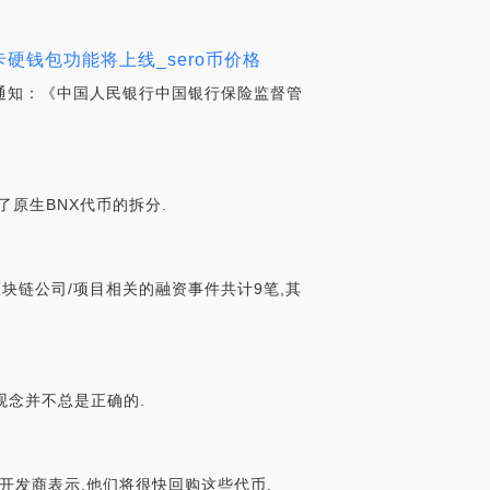
硬钱包功能将上线_sero币价格
通知：《中国人民银行中国银行保险监督管
完成了原生BNX代币的拆分.
与区块链公司/项目相关的融资事件共计9笔,其
观念并不总是正确的.
目开发商表示,他们将很快回购这些代币.