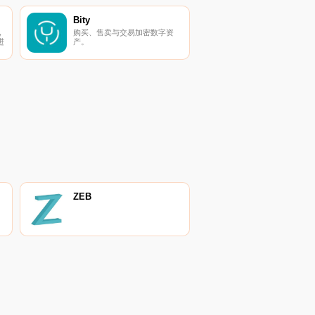
Bity
，
购买、售卖与交易加密数字资
进
产。
ZEB