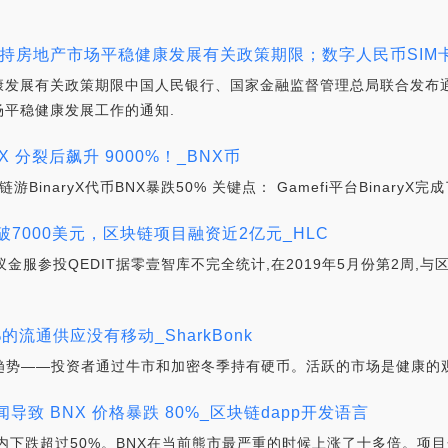
支持房地产市场平稳健康发展有关政策期限；数字人民币SIM卡
康发展有关政策期限中国人民银行、国家金融监督管理总局联合发布
平稳健康发展工作的通知.
NX 分裂后飙升 9000%！_BNX币
BinaryX代币BNX暴跌50% 关键点： Gamefi平台BinaryX
币突破7000美元，区块链项目融资近2亿元_HLC
蚁金服参投QEDIT据零壹智库不完全统计,在2019年5月份第2周,
的流通供应没有移动_SharkBonk
趋势——投资者通过牛市和加密冬季持有硬币。活跃的市场是健康的
传闻导致 BNX 价格暴跌 80%_区块链dapp开发语言
4小时内下跌超过50%。BNX在当前熊市最严重的时候上涨了十多倍。项