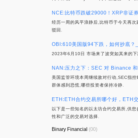
NCE:比特币跌破29000！XRP非证券
经历一周的风平浪静后,比特币于今天再次跌破
驳回.
OBI:610美国版94下跌，如何抄底？_Ro
2023年6月10日 市场来了波突如其来
NAN:压力之下：SEC 对 Binance 和
美国监管环境本周继续敌对行动,SEC指控B
群体感到恐慌,哪些投资者保持冷静.
ETH:ETH合约交易所哪个好，ET
以下是一些知名的以太坊合约交易所,供您参考
性和广泛的交易对选择.
Binary Financial
(00)