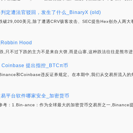
判定遭法官驳回，发生了什么_BinaryX (old)
29,000美元,除了遭遇CRV骇客攻击、SEC提告Hex创办人两大事
bbin Hood
的下跌,只不过下跌的主力不是来自大饼,而是山寨,这种跌法往往是熊市
 Coinbase 提出指控_BTCπ币
inance和Coinbase违反证券规定。在本期中,我们从交易所流
H交易平台软件哪家安全_加密货币
：1.Bin-ance：作为全球最大的加密货币交易所之一,Binanc