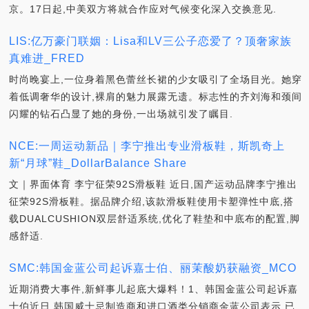
京。17日起,中美双方将就合作应对气候变化深入交换意见.
LIS:亿万豪门联姻：Lisa和LV三公子恋爱了？顶奢家族
真难进_FRED
时尚晚宴上,一位身着黑色蕾丝长裙的少女吸引了全场目光。她穿
着低调奢华的设计,裸肩的魅力展露无遗。标志性的齐刘海和颈间
闪耀的钻石凸显了她的身份,一出场就引发了瞩目.
NCE:一周运动新品｜李宁推出专业滑板鞋，斯凯奇上
新“月球”鞋_DollarBalance Share
文｜界面体育 李宁征荣92S滑板鞋 近日,国产运动品牌李宁推出
征荣92S滑板鞋。据品牌介绍,该款滑板鞋使用卡塑弹性中底,搭
载DUALCUSHION双层舒适系统,优化了鞋垫和中底布的配置,脚
感舒适.
SMC:韩国金蓝公司起诉嘉士伯、丽茉酸奶获融资_MCO
近期消费大事件,新鲜事儿起底大爆料！1、韩国金蓝公司起诉嘉
士伯近日,韩国威士忌制造商和进口酒类分销商金蓝公司表示,已