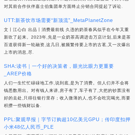
对其前合作伙伴嘉士伯集团单方面终止分销合同提起了诉讼.
UTT:新茶饮市场需要“新顶流”_MetaPlanetZone
文丨江心白 出品丨消费最前线 久违的奶茶春风似乎在今年又重
新吹了起来。2023年,先是一众奶茶高调进击万店计划,后来是茶
百道获得新一轮融资,这几日,被频繁传要上市的古茗,又一次爆出
上市的消息,尽.
SHA:读书｜一个好的决策者，眼光比眼力更重要
_AREP价格
人们一生忙忙碌碌地工作,说到底,是为了消费。但人们并不会将
钱悉数用出。对有钱人来讲,房子有了,车子有了,大把的钞票没有
好的去处,只得往银行里存；收入微薄的人,也不会吃完喝光,而要
积攒一些钱财以备.
PPL:聚观早报｜字节订购超10亿美元GPU；传印度扣押
小米48亿人民币_PLE