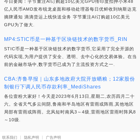
今日要闻：字节重注AI订购超10亿美元GPU传印度扣押小米48
亿人民币AMD发布锐龙桌面和移动处理器每日优鲜收到纳斯达克
摘牌通知 滴滴货运上线快送业务 字节重注AI订购超10亿美元
GPU为了做大.
MP4:STIC币是一种基于区块链技术的数字货币_RIN
STIC币是一种基于区块链技术的数字货币,它采用了完全开源的
代码实现,为用户提供了安全、透明、去中心化的交易体验。在当
前的金融市场中,数字货币已成为了主流投资方式之一.
CBA:齐鲁早报｜山东多地政府大院开放晒粮；12家股份
制银行下调人民币存款利率_MediShares
各位壹粉大家好！今天是2023年6月13日,星期二,农历四月二十
六。全省天气多云间阴,鲁南和半岛地区有雷雨或阵雨,其他地区
局部有雷雨或阵雨。北风短时南风3～4级,雷雨地区雷雨时阵风8
～10级.
联系我们
隐私声明
广告声明