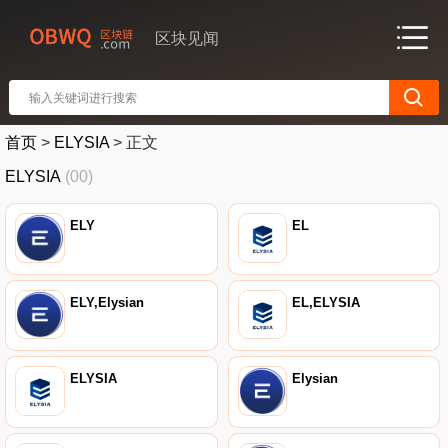
区块见闻
首页
>
ELYSIA
>
正文
ELYSIA
(00)
ELY
EL
ELY,Elysian
EL,ELYSIA
ELYSIA
Elysian