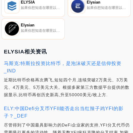
ELYSIA
Elysian
如果你想知道在哪里以当前价格购买ELYSIA,目前交易{ELYSIA]股票的顶级加密货币交易所是BTCEX、XT.COM、MEXC、Bithumb和Uniswap（V2）。您可以在我们的加密货币交易所页面上找到其他列表.
如果你想知道在哪里以当前价格购买Elysian,目前交易{Elysian]股票的顶级加密货币交易所是YoBit和Mercatox。您可以在我们的加密货币交易所页面上找到其他列表。Elysian（ELY）是一种加密货币,在以太坊平台上运行.
Elysian
如果你想知道在哪里以当前价格购买Elysian,目前交易{Elysian]股票的顶级加密货币交易所是Bitrue和HotELSt。您可以在我们的加密货币交易所页面上找到其他列表.
ELYSIA相关资讯
马斯克:特斯拉投资比特币，是泡沫破灭还是信仰投资
_IND
近期比特币价格再次腾飞,短短四个月,连续突破2万美元、3万美
元、4万美元、5万美元大关。根据多家第三方数据平台提供的数
据显示,比特币再创历史新高,升至50000美元/枚上方.
ELY:中国Defi分叉币YFII能否走出当红辣子鸡YFI的影
子？_DEF
尽管得到了中国最具影响力的DeFi企业家的支持,YFI分叉代币仍
需要吸引更多的流动性。随着无数YFI疯狂克隆的分叉结束,加密