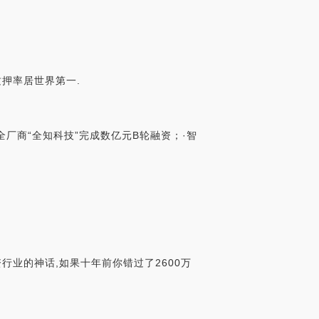
限
直
,质押率居世界第一.
安全厂商“全知科技”完成数亿元B轮融资；·智
行业的神话,如果十年前你错过了2600万