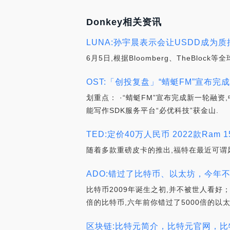
Donkey相关资讯
LUNA:孙宇晨表示会让USDD成为质
6月5日,根据Bloomberg、TheBl
OST:「创投复盘」“蜻蜓FM”宣布完成中
划重点： ·“蜻蜓FM”宣布完成新一轮融资
能写作SDK服务平台“必优科技”获金山.
TED:定价40万人民币 2022款Ram 150
随着多款重磅皮卡的推出,福特在最近可谓风
ADO:错过了比特币、以太坊，今年不
比特币2009年诞生之初,并不被世人看好
倍的比特币,六年前你错过了5000倍的以太
区块链:比特元简介，比特元官网，比