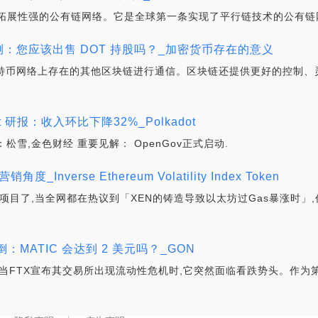
拓展性强的公有链网络。它是全球第一条实现了平行链技术的公有链
格预测：您应该出售 DOT 持股吗？_加密货币存在的意义
坊和比特币网络上存在的其他区块链进行通信。区块链还提供更好的控制
ot 研报：收入环比下降32%_Polkadot
；编译：松雪,金色财经 重要见解： OpenGov正式启动.
verse Ethereum Volatility Index Token
高的项目了,当全网都在热议到「XEN的铸造导致以太坊过Gas暴涨时」
倒：MATIC 会达到 2 美元吗？_GON
势,但当FTX宣布其交易所出现流动性危机时,它突然面临看跌势头。作为