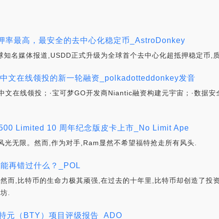
上找到其他列表。一个由
代币发行提供支持。
Donkey提供动力的100%社区驱
AstroDonkey是一家注册的有
动的BSC实验。去中心化的模因
责任公司,自2021年4月以来一
代币。驴$DONK的衬底代币.
在开发中。没有休息日.
押率最高，最安全的去中心化稳定币_AstroDonkey
ock等全球知名媒体报道,USDD正式升级为全球首个去中心化超抵押稳定币
文在线领投的新一轮融资_polkadotteddonkey发音
,中文在线领投；·宝可梦GO开发商Niantic融资构建元宇宙；·数据
0 Limited 10 周年纪念版皮卡上市_No Limit Ape
光无限。然而,作为对手,Ram显然不希望福特抢走所有风头.
能再错过什么？_POL
；然而,比特币的生命力极其顽强,在过去的十年里,比特币却创造了投资
坊.
特元（BTY）项目评级报告_ADO