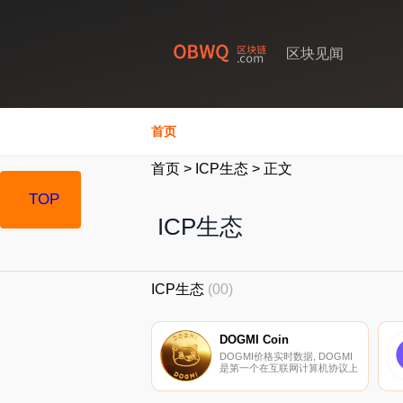
区块见闻
首页
首页
>
ICP生态
>
正文
TOP
ICP生态
ICP生态
(00)
DOGMI Coin
DOGMI价格实时数据, DOGMI
是第一个在互联网计算机协议上
推出的狗模因币,目前采用EXT
代币标准。DOGMI燃烧系统确
保每次传输燃烧1｛DOGMI}。