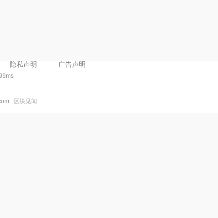
以轻松发现、收集和销售不同用
长。您的Coin（$YC）持有者
例的非凡数字商品。通过在Yumi
理CigDAO罐式智能合约和资金
上交易NFT,您将获得可在Shiku
Metaverse中使用的积分奖励.
隐私声明
广告声明
199ms
.com
区块见闻