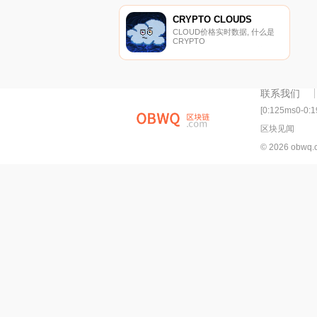
DOGMI是互联网计算机上越来
越流行的模因币,现在可以用于
CRYPTO CLOUDS
在DSCVR上小费,DSCVR是一
CLOUD价格实时数据, 什么是
种在互联网计算机协议上运行的
CRYPTO
去中心化社交媒体.
CLOUDS（CLOUD）？截至
2023年2月,CLOUD是互联网计
算机上首批模因代币之一,也是
互联网计算机上第一枚云主题硬
币。代币背后的团队致力于与世
联系我们
界建立引人入胜的联系；第一个
去中心化的云区块链平台和模
[0:125ms0-0:
因.
区块见闻
© 2026 obwq