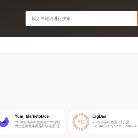
Yumi Marketplace
CigDao
YUMI价格实时数据在Yumi,我们
YC价格实时数据, 什么是
为您提供数字商品和收藏品,让
CigDAO？Crypto is Good DA
您可以随心所欲地使用。无论您
或CigDAO是一个植根于博弈
是数字艺术家、设计师还是希望
的去中心化组织,专注于加速互
推出数字作品的项目,我们都可
联网计算机$ICP生态系统的增