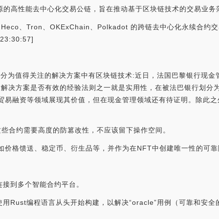
的一条开源的高性能去中心化交易公链，旨在推动基于区块链技术的交易业务
C、Heco、Tron、OKExChain、Polkadot 的跨链去中心化永续
:30:57]
被法巴银行划分为值得关注的解决方案中有区块链技术:近日，法国巴黎银行现金
技术解决方案是否有效的经验法则之一就是实用性，在被法巴银行划分为
和贸易融资等领域展现其价值，但在现金管理领域还有待证明。除此之
的，这些合约需要高度的防篡改性，不应该留下操作空间。
动力，如价格馈送、稳定币、衍生品等，并作为在NFT中创建唯一性的可
梁连接到多个智能合约平台。
使用Rust编程语言从头开始构建，以解决“oracle”用例（可靠和