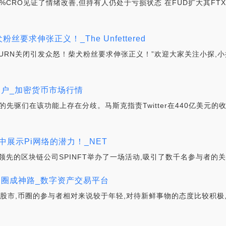
涨5%CRO见证了情绪改善,但持有人仍处于亏损状态 在FUD扩大其FTX
粉丝要求伸张正义！_The Unfettered
BBURN关闭引发众怒！柴犬粉丝要求伸张正义！”欢迎大家关注小探
化用户_加密货币市场行情
域的先驱们在该功能上存在分歧。马斯克指责Twitter在440亿美元
展示Pi网络的潜力！_NET
,领先的区块链公司SPINFT举办了一场活动,吸引了数千名参与者的关
币圈成神路_数字资产交易平台
于股市,币圈的参与者相对来说较于年轻,对待新鲜事物的态度比较积极