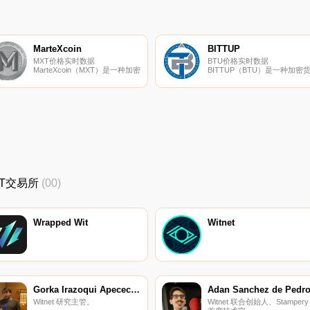
列表.
MarteXcoin
BITTUP
MXT价格实时数据
BTU价格实时数据
MarteXcoin（MXT）是一种加密
BITTUP（BTU）是一种加密
货币。用户可以通过挖掘过程生
币,在BNB智能链（BEP20）平
成MXT。MarteXcoin的电流供应
台上运营。BITTUP目前的供
量为6360851.4960872。
量为21000000,流通量为
MarteXcoin的最后已知价格为
5369927.16162268。BITTUP
0.00076099美元,在过去24小时
最后已知价格为0.1339821美元
内上涨了0.00.
在过去24小时内上涨了3.00美
元.
WIT交易所
(00)
Wrapped Wit
Witnet
Gorka Irazoqui Apecechea
Adan Sanchez de Pedr
Witnet 研究主管。
Witnet 联合创始人、Stampery