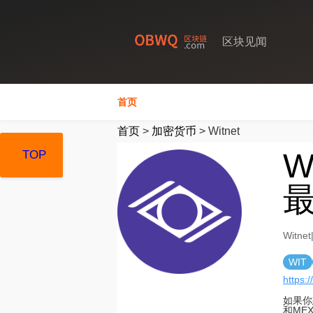
区块见闻
首页
首页
>
加密货币
>
Witnet
W
TOP
TOP
TOP
最
Witn
WIT
https:/
如果你
和ME