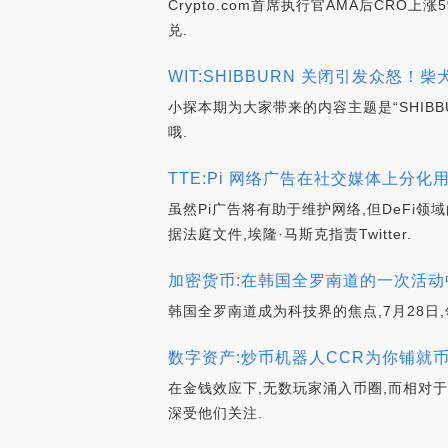
Crypto.com首席执行官AMA后CRO上
兑.
WIT:SHIBBURN 关闭引发众怒！柴犬
小探本期为大家带来的内容主题是“SHI
哦.
TTE:Pi 网络广告在社交媒体上分
虽然Pi广告将有助于维护网络,但DeFi领
据法庭文件,埃隆·马斯克指责Twitter.
加密货币:在韩国全罗南道的一次活动中
韩国全罗南道成为科技界的焦点,7月28日
数字资产:炒币机器人CCR为你铺就
在金钱效应下,无数玩家涌入币圈,而相对
深受他们关注.