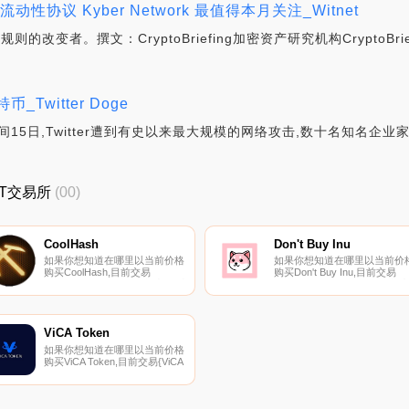
 流动性协议 Kyber Network 最值得本月关注_Witnet
则的改变者。撰文：CryptoBriefing加密资产研究机构CryptoBri
Twitter Doge
15日,Twitter遭到有史以来最大规模的网络攻击,数十名知名企业家
WIT交易所
(00)
CoolHash
Don't Buy Inu
如果你想知道在哪里以当前价格
如果你想知道在哪里以当前价
购买CoolHash,目前交易
购买Don't Buy Inu,目前交易
{CoolHash]股票的顶级加密货币
{Don't Buy Inu]股票的顶级加
交易所是KuCoin。您可以在我
货币交易所是Uniswap（V3）
们的加密货币交易所页面上找到
Uniswap和ShibaSwap。您可
其他列表。什么是CoolMining？
在我们的加密货币交易所页面
CoolMining是一款基于真实哈希
找到其他列表.
ViCA Token
能力的链上模拟游戏.
如果你想知道在哪里以当前价格
购买ViCA Token,目前交易{ViCA
Token]股票的顶级加密货币交易
所是BitMart、LBank、WhiteBIT
和LATOKEN。您可以在我们的
加密货币交易所页面上找到其他