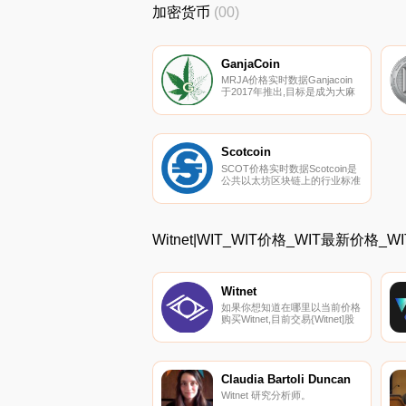
加密货币
(00)
PancakeSwap（V2）和KoinBX.
GanjaCoin
MRJA价格实时数据Ganjacoin
于2017年推出,目标是成为大麻
市场的顶级支付系统。该团队正
在开设一家大麻零售店,销售合
法大麻（THC）。据报道,该团
队以GanjaCoin品牌发布了一系
列CBD产品,可以用Ganjacoin购
Scotcoin
买.
SCOT价格实时数据Scotcoin是
公共以太坊区块链上的行业标准
ERC-20代币。Scotcoin的总供
应量为5000000000.
Witnet|WIT_WIT价格_WIT最新价格_
Witnet
如果你想知道在哪里以当前价格
购买Witnet,目前交易{Witnet]股
票的顶级加密货币交易所是
Gate.io和MEXC。您可以在我们
的加密货币交易所页面上找到其
他列表.
Claudia Bartoli Duncan
Witnet 研究分析师。