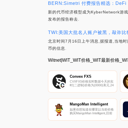
BERN:Simetri 付费报告精选：DeFi
新的代币经济模型成为KyberNetwork游戏规
发布的报告称去.
TWI:美国大批名人账户被黑，敲诈比特币_
北京时间7月16日上午消息,据报道,当地时间
币的信息.
Witnet|WIT_WIT价格_WIT最新价格_
Convex FXS
CVXFXS价格实时数据今天的实
时{二进制}价格为{0000}美元,24
小时交易量为{0001}美元。我们
实时更新CVXFXS到美元的价
格。Convex FXS在过去24小时
内上涨了{0002}。当前
CoinMarketCap排名为3433,没
MangoMan Intelligent
有可用的实时市值。循环电源不
如果你想知道在哪里以当前价格
可用,最大电源不可用.
购买MangoMan Intelligent,目前
交易{MangoMan Intelligent]股票
的顶级加密货币交易所是
CoinTiger、XT.COM、
LATOKEN、