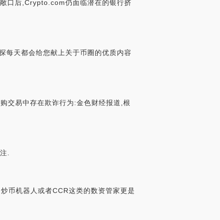
敞口后,Crypto.com仍面临潜在的银行挤
,小探每天都会给您献上关于币圈的优质内容
的收购交易中存在欺诈行为:金色财经报道,根
注.
,炒币机器人或者CCR这类的数资管家更是