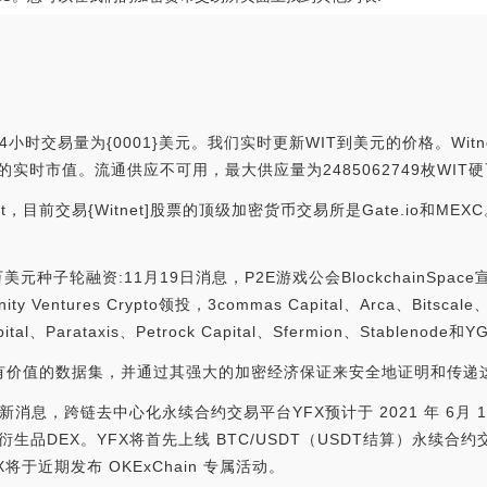
24小时交易量为{0001}美元。我们实时更新WIT到美元的价格。Witn
有可用的实时市值。流通供应不可用，最大供应量为2485062749枚WIT
t，目前交易{Witnet]股票的顶级加密货币交易所是Gate.io和M
375万美元种子轮融资:11月19日消息，P2E游戏公会BlockchainSp
inity Ventures Crypto领投，3commas Capital、Arca、Bitsca
pital、Parataxis、Petrock Capital、Sfermion、Stablenode和
各种有价值的数据集，并通过其强大的加密经济保证来安全地证明和传
:最新消息，跨链去中心化永续合约交易平台YFX预计于 2021 年 6月 1
Fi衍生品DEX。YFX将首先上线 BTC/USDT（USDT结算）永续合约
于近期发布 OKExChain 专属活动。