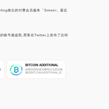
efing推出的付费会员服务「Simetri」最近
的账号被盗取,黑客在Twitter上发布了比特
BITCOIN ADDITIONAL
格
如果你想知道在哪里以当前价格
购买BITCOIN ADDITIONAL,目
密
前交易{BITCOIN ADDITIONAL]
、
股票的顶级加密货币交易所是
以
HitBTC和CoinsBTCAt。您可以
上
在我们的加密货币交易所页面上
找到其他列表.