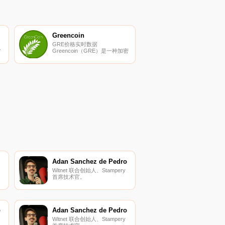
Greencoin
GRE价格实时数据
货
Greencoin（GRE）是一种加密
货币。Greencoin的电流供应量
应
为4013528640.89,其中
3114247449.66613正在流通。
的
最近已知的Greencoin价格为
,
0.00027249美元,在过去24小时
内下跌了-98.11美元.
Adan Sanchez de Pedro
Witnet 联合创始人、Stampery
首席技术官。
o
Adan Sanchez de Pedro
Witnet 联合创始人、Stampery