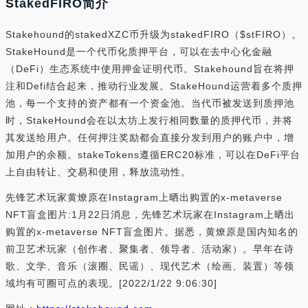
StakedFIRO简介
Stakehound的stakedXZC币升级为stakedFIRO（$stFIRO）。
StakeHound是一个代币化质押平台，可以在去中心化金融
（DeFi）生态系统中使用押金证明代币。Stakehound旨在将押
注和Defi结合起来，推动行业发展。StakeHound运营着多个质押
池，每一个支持的资产都有一个资金池。当代币被发送到质押池
时，StakeHound会在以太坊上发行相同数量的质押代币，并将
其发送给用户。任何押注奖励都会直接分发到用户的账户中，增
加用户的余额。stakeTokens遵循ERC20标准，可以在DeFi平台
上自由转让、交易和使用，释放流动性。
先锋艺术玩家黄燎原在Instagram上晒出购置的x-metaverse
NFT盲盒图片:1月22日消息，先锋艺术玩家在Instagram上晒出
购置的x-metaverse NFT盲盒图片。据悉，黄燎原是国内知名的
前卫艺术玩家（创作者、聚集者、领导者、活动家）。早年在诗
歌、文学、音乐（滚圈、民谣）、现代艺术（绘画、装置）等领
域均有可圈可点的表现。[2022/1/22 9:06:30]