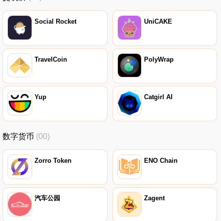
Social Rocket
UniCAKE
TravelCoin
PolyWrap
Yup
Catgirl AI
数字货币
(00)
Zorro Token
ENO Chain
汽车公园
Zagent