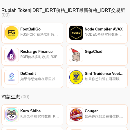
Rupiah Token|IDRT_IDRT价格_IDRT最新价格_IDRT交易所
(00)
FootBallGo
Node Compiler AVAX
FGSPORT价格实时数据FootBallGo是建立在区块链技术基础上的金融生态系统。他们为用户提供了通过足球主题视频游戏从“玩到赚”机制中获利的机会.
NODEC价格实时数据, Node Compiler AVAX（Nodec）,是为了创造强大的效用而开发的,可以将多个被动收入的力量整合为一个单一的代币。随着最近的市场状况,人们通过节点项目寻找被动稳定收入的人气变得高涨,其人气呈指数级爆炸式增长.
Recharge Finance
GigaChad
R3FI价格实时数据, R3FI的工作原理是对每笔交易收取5%的费用,并立即将该费用分摊给代币的所有持有人。持有人无需持有股份或等待费用交付。费用由智能合约授予,并立即反映在持有人余额中。在那里；s没有机会因袭击而损失资金,也没有汽油费；收获”；您的奖励.
DeCredit
Sint-Truidense Voetbalvereniging Fan Token
如果你想知道在哪里以当前价格购买DeCredit,目前交易{DeCredit]股票的顶级加密货币交易所是BitMart。您可以在我们的加密货币交易所页面上找到其他列表。DeCredit致力于用Credit Oracle协议支持Web3.
如果你想知道在哪里以当前价格购买Sint-Truidense Voetbalvereniging Fan Token,目前交易{Sint-Truidense Voetbalvereniging Fan Token]股票的顶级加密货币交易所是Chiliz.
鸿蒙生态
(00)
Kuro Shiba
Cougar
KURO价格实时数据, Kuro Shiba（KURO）是Harmony网络上最可爱的社区代币,为持有者提供5%的自动奖励,并为流动性提供商提供独家NFT空投！KURO于2021年6月25日在ViperSwap上公平推出,没有预售、种子轮、IDO或ICO,确保每个人都有同样的机会购买代币.
如果你想知道在哪里以当前价格购买Cougar,目前交易{Cougar]股票的顶级加密货币交易所是VVS Finance、MM Finance（Cronos）和CronaSwap。您可以在我们的加密货币交易所页面上找到其他列表.