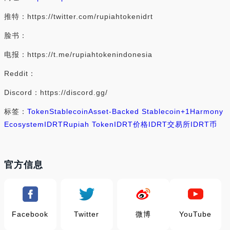
推特：https://twitter.com/rupiahtokenidrt
脸书：
电报：https://t.me/rupiahtokenindonesia
Reddit：
Discord：https://discord.gg/
标签：
Token
Stablecoin
Asset-Backed Stablecoin
+1
Harmony
Ecosystem
IDRT
Rupiah Token
IDRT价格
IDRT交易所
IDRT币
官方信息
Facebook
Twitter
微博
YouTube