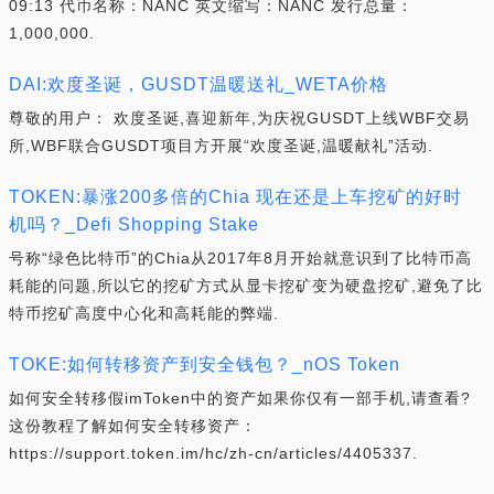
09:13 代币名称：NANC 英文缩写：NANC 发行总量：
1,000,000.
DAI:欢度圣诞，GUSDT温暖送礼_WETA价格
尊敬的用户： 欢度圣诞,喜迎新年,为庆祝GUSDT上线WBF交易
所,WBF联合GUSDT项目方开展“欢度圣诞,温暖献礼”活动.
TOKEN:暴涨200多倍的Chia 现在还是上车挖矿的好时
机吗？_Defi Shopping Stake
号称“绿色比特币”的Chia从2017年8月开始就意识到了比特币高
耗能的问题,所以它的挖矿方式从显卡挖矿变为硬盘挖矿,避免了比
特币挖矿高度中心化和高耗能的弊端.
TOKE:如何转移资产到安全钱包？_nOS Token
如何安全转移假imToken中的资产如果你仅有一部手机,请查看?
这份教程了解如何安全转移资产：
https://support.token.im/hc/zh-cn/articles/4405337.