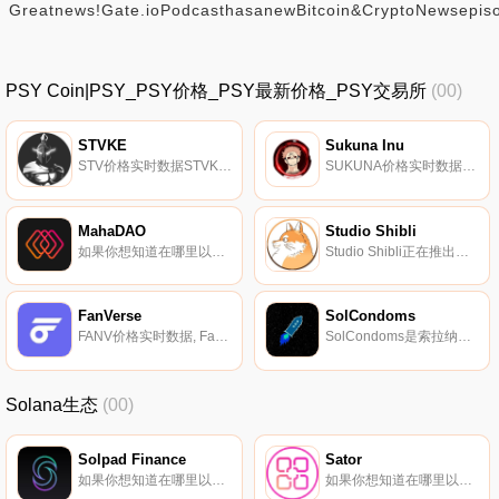
Greatnews!Gate.ioPodcasthasanewBitcoin&CryptoNewsepis
PSY Coin|PSY_PSY价格_PSY最新价格_PSY交易所
(00)
STVKE
Sukuna Inu
STV价格实时数据STVKE是一个无主、去中心化的平台,提供易于使用的UI,满足提供复杂代币创建、基本代币创建、质押和耕种合同以及自动锁定Uniswap上流动性的预售合同等目标.
SUKUNA价格实时数据因纽特人生来就肩负着为社区服务的使命。Sukuna是一个社区表情符号,所有权将被放弃。这对所有投资者来说都是完全安全的。该项目将朝着NFT和冒险游戏的方向发展,为动漫迷提供越洋之旅的体验。游戏将分为多个级别,挑战不断增加,奖励更高,政策与通胀平衡.
MahaDAO
Studio Shibli
如果你想知道在哪里以当前价格购买MahaDAO,目前交易{MahaDAO]股票的顶级加密货币交易所是KuCoin、Gate.io、AscendEX（BitMax）和BitGlobal。您可以在我们的加密货币交易所页面上找到其他列表.
Studio Shibli正在推出一系列Play To Earn,这是一款受链下动漫启发的网络街机游戏。这些游戏将让玩家对玩家进行较量,玩家们将针锋相对地争夺进入我们排行榜的机会。每天排名前三的玩家将以以太坊的形式获得奖品,每24小时手动空投一次.
FanVerse
SolCondoms
FANV价格实时数据, FanVerse是一个影响者市场,通过非可替代代币（NFT）将影响者与其粉丝联系起来。该平台兼顾图片和视频内容,并协调创作者、用户和创作者机构的激励措施。这是通过FanVerse实用令牌-（FANV）在平台内的流通来实现的.
SolCondoms是索拉纳区块链上$CONDOMS实用代币的创始人,也是未来提供NFT项目详细研究和分析的平台创建者。我们的目标是提供一站式研究解决方案,即平台,以查找、分析和收集索拉纳区块链上新创建的NFT项目的信息。目前,许多信息分散在多个平台上,将信息与噪声分离是极其困难的.
Solana生态
(00)
Solpad Finance
Sator
如果你想知道在哪里以当前价格购买Solpad Finance,目前交易{Solpad Finance]股票的顶级加密货币交易所是Raydium。您可以在我们的加密货币交易所页面上找到其他列表。SOLPAD是索拉纳的第一个多链IDO平台。使项目能够在基于索拉纳的去中心化平台上筹集资金.
如果你想知道在哪里以当前价格购买Sator,目前交易{Sator]股票的顶级加密货币交易所是Gate.io、HuoSAO、Uniswap（V2）、Jupiter和Orca。您可以在我们的加密货币交易所页面上找到其他列表.