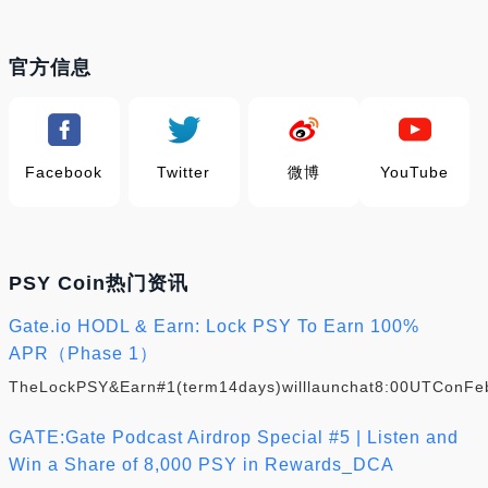
官方信息
Facebook
Twitter
微博
YouTube
PSY Coin热门资讯
Gate.io HODL & Earn: Lock PSY To Earn 100%
APR（Phase 1）
TheLockPSY&Earn#1(term14days)willlaunchat8:00UTConFeb
GATE:Gate Podcast Airdrop Special #5 | Listen and
Win a Share of 8,000 PSY in Rewards_DCA