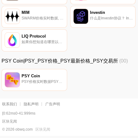
MIM
Investin
SWARM价格实时数据, 什么是MIM？MIM是一群音乐制作人、录音艺术家、视觉艺术家、视频制作人和设计师,他们为元宇宙创作内容。MIM发布虚拟艺术家、样品包、制作人工具、商品和NFT。创作音乐的过程变成了社区的协作和共享.
什么是Investin协议？ Investin是一种与区块链无关的去中心化基金管理协议,为潜在投资者和经验丰富的交易员提供了一个公开市场,以无信任和非托管的方式交换他们的产品 IVN令牌是Investin协议的治理令牌。代币反映了协议中的所有权,通过协议产生的费用将在基金经理之间平均分配.
LIQ Protocol
如果你想知道在哪里以当前价格购买LIQ Protocol,目前交易{LIQ Protocol]股票的顶级加密货币交易所是Bitrue、Gate.io、Jupiter、Orca和Raydium。您可以在我们的加密货币交易所页面上找到其他列表.
PSY Coin|PSY_PSY价格_PSY最新价格_PSY交易所
(00)
PSY Coin
PSY价格实时数据PSY网络是一个用于质押、交换和管理NFT的平台。他们的目标是成为索拉纳项目的一站式商店,将数字艺术货币化,并与去中心化金融相结合.
联系我们
隐私声明
广告声明
[0:62ms0-41:999ms
区块见闻
© 2026 obwq.com
区块见闻