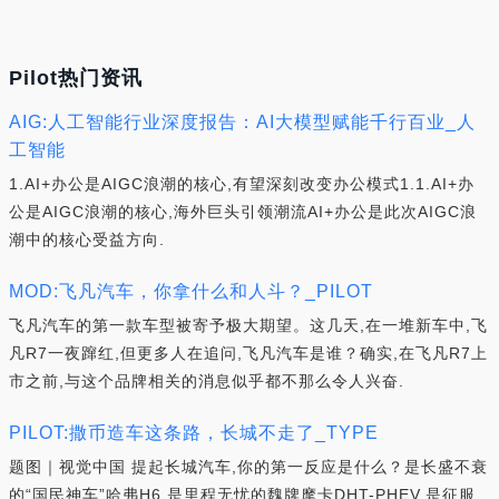
Pilot热门资讯
AIG:人工智能行业深度报告：AI大模型赋能千行百业_人
工智能
1.AI+办公是AIGC浪潮的核心,有望深刻改变办公模式1.1.AI+办
公是AIGC浪潮的核心,海外巨头引领潮流AI+办公是此次AIGC浪
潮中的核心受益方向.
MOD:飞凡汽车，你拿什么和人斗？_PILOT
飞凡汽车的第一款车型被寄予极大期望。这几天,在一堆新车中,飞
凡R7一夜蹿红,但更多人在追问,飞凡汽车是谁？确实,在飞凡R7上
市之前,与这个品牌相关的消息似乎都不那么令人兴奋.
PILOT:撒币造车这条路，长城不走了_TYPE
题图｜视觉中国 提起长城汽车,你的第一反应是什么？是长盛不衰
的“国民神车”哈弗H6,是里程无忧的魏牌摩卡DHT-PHEV,是征服