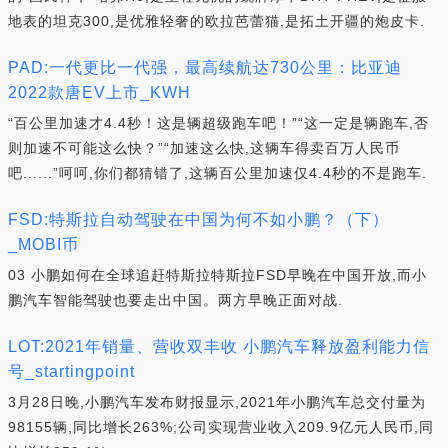
地表的坦克300,是优雅轻奢的欧拉芭蕾猫,是拓土开疆的炮皮卡.
PAD:一代更比一代强，最高续航达730公里：比亚迪
2022款唐EV上市_KWH
“百公里加速才4.4秒！这是辆超级跑车吧！”“这一定是辆跑车,否
则加速不可能这么快？”“加速这么快,这辆车得卖百万人民币
吧......”呵呵,你们都猜错了,这辆百公里加速仅4.4秒的不是跑车.
FSD:特斯拉自动驾驶在中国为何不如小鹏？（下）
_MOBI币
03 小鹏如何在全球追赶特斯拉特斯拉FSD早晚在中国开放,而小
鹏汽车智能驾驶也要走出中国。两方早晚正面对战.
LOT:2021年销量、营收双丰收 小鹏汽车释放盈利能力信
号_startingpoint
3月28日晚,小鹏汽车发布财报显示,2021年小鹏汽车总交付量为
98155辆,同比增长263%;公司实现营业收入209.9亿元人民币,同