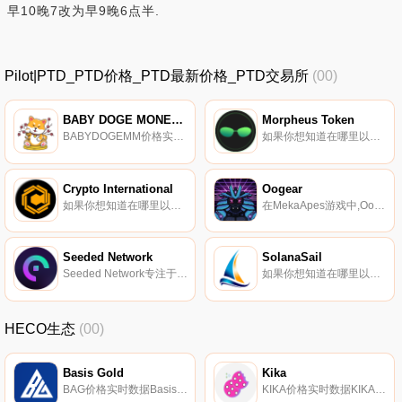
早10晚7改为早9晚6点半.
Pilot|PTD_PTD价格_PTD最新价格_PTD交易所
(00)
BABY DOGE MONEY MAKER
Morpheus Token
BABYDOGEMM价格实时数据, 加密世界中唯一的狗狗和幸运猫杂交！只需持有即可在您的钱包中增长的超通缩记忆代币.
如果你想知道在哪里以当前价格购买Morpheus Token,目前交易{Morpheus Token]股票的顶级加密货币交易所是SpookySwap和SpiritSwap。您可以在我们的加密货币交易所页面上找到其他列表.
Crypto International
Oogear
如果你想知道在哪里以当前价格购买Crypto International,目前交易{Crypto International]股票的顶级加密货币交易所是CoinsCRIt和Alterdice。您可以在我们的加密货币交易所页面上找到其他列表.
在MekaApes游戏中,OogaVerse引入了令人兴奋的新游戏机制,如进化、融合和独特的升级系统。这些功能,再加上庞大的OogaVerse系列,将使MekaApes成为以太坊区块链上最深入的战略游戏.
Seeded Network
SolanaSail
Seeded Network专注于开发DeFi产品网络,所有这些产品的目的都是使网络同步使用,并为我们的$SEEDED代币增加实用性.
如果你想知道在哪里以当前价格购买SolanaSail,目前交易{SolanaSail]股票的顶级加密货币交易所是Bitrue和Raydium。您可以在我们的加密货币交易所页面上找到其他列表。SAIL将是建立在索拉纳基础上的新生态系统的主要公用事业代币.
HECO生态
(00)
Basis Gold
Kika
BAG价格实时数据Basis Gold协议由3个令牌组成-｛BAGnname｝（BAG）、｛BAGnime｝Share（BAGS）和Basis GoldBond（{BAG｝B）。Basis Gold和｛BAGnname｝股份可以通过存放某些资产进行转让.
KIKA价格实时数据KIKA是HECO中第一个支持所有HRC20资产存贷款的DEFI协议。。用户可以在合同中存入任何HRC20代币,并从借款人那里获得利息收益。与借款需求相匹配,用户需要在从Kika借款之前存入支持资产作为抵押品.