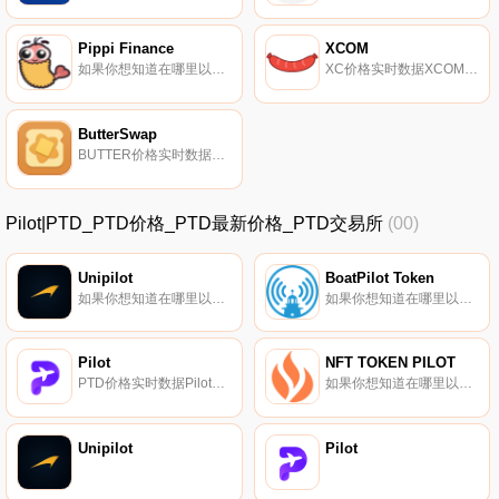
Pippi Finance
XCOM
如果你想知道在哪里以当前价格购买Pippi Finance,目前交易{Pippi Finance]股票的顶级加密货币交易所是Bibox。您可以在我们的加密货币交易所页面上找到其他列表.
XC价格实时数据XCOM部署在Heco链上,以借贷平台为核心,依托自身优势,打造集去中心化交易所、神谕、期货交易等产品于一体的融合Defi平台。XCOM帮助Heco链上资产的相互整合,以最大化资产的时间价值为目标,提供高质量的Defi整合体验.
ButterSwap
BUTTER价格实时数据BUTTER是ButterSwap的平台代币,只能通过LP挖矿（在农场中）和｛BUTTER}注（在CREAM池中）在ButterSwap中挖掘。出于公平考虑,在genesis挖矿之前不会铸造BUTTER,因此所有投资者都有平等的机会获得BUTTER.
Pilot|PTD_PTD价格_PTD最新价格_PTD交易所
(00)
Unipilot
BoatPilot Token
如果你想知道在哪里以当前价格购买Unipilot,目前交易{Unipilot]股票的顶级加密货币交易所是Uniswap（V3）和BKEX。您可以在我们的加密货币交易所页面上找到其他列表.
如果你想知道在哪里以当前价格购买BoatPilot Token,目前交易{BoatPilot Token]股票的顶级加密货币交易所是Mercatox。您可以在我们的加密货币交易所页面上找到其他列表.
Pilot
NFT TOKEN PILOT
PTD价格实时数据Pilot是由PilotLab发布的一个基于智能过度借贷协议的Heco链,它是Heco链上的第一个过度借贷产品。它支持用户通过过度借贷和杠杆作用参与流动性耕作,以获得更多收入.
如果你想知道在哪里以当前价格购买NFT TOKEN PILOT,目前交易{NFT TOKEN PILOT]股票的顶级加密货币交易所是VinDAX和DODO（BSC）。您可以在我们的加密货币交易所页面上找到其他列表。（NFTP）一个基于二进制智能链的nft项目.
Unipilot
Pilot