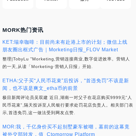
MORK热门资讯
KET:瑞幸咖啡：目前尚未有赴港上市的计划；微信上线
朋友圈出框式广告｜Morketing日报_FLOV Market
整理|TobyLu "Morketing,营销连接商业,数字促进效率。营销人
的一天,从读「Morketing·营销人日报」开始.
ETHA:父子买“人民币花束”后投诉，“首违免罚”不该是新
闻，也不该是爽文_etha币的前景
极目新闻评论员吴双建 近日,湖南一对父子在花店购买9999元“人
民币花束”,隔天投诉至人民银行要求处罚花店负责人。相关部门表
示,首违免罚,这一做法受到网友点赞.
MOR:我，千亿身价买不起别墅豪车被嘲，墓前的这幕竟
被外交部转发，值_Ctomorrow Platform