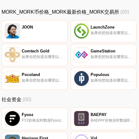
MORK_MORK币价格_MORK最新价格_MORK交易所
(00)
JOON
LaunchZone
如果你想知道在哪里以当前价格购买LaunchZone,目前交易{LaunchZone]股票的顶级加密货币交易所是MEXC。您可以在我们的加密货币交易所页面上找到其他列表.
Comtech Gold
GameStation
如果你想知道在哪里以当前价格购买Comtech Gold,目前交易{Comtech Gold]股票的顶级加密货币交易所是Bitrue、BitMart和LBank。您可以在我们的加密货币交易所页面上找到其他列表。ComTech 100%符合Shariah,是同类代币中的第一个.
如果您想知道在哪里以当前价格购买GameStation,目前交易｛GAMERnname｝股票的顶级加密货币交易所是QuickSwap。您可以在我们的加密货币交易所页面上找到其他列表。GameStation是一个多链游戏启动板和NFT市场.
Pocoland
Populous
如果你想知道在哪里以当前价格购买Pocoland,目前交易{Pocoland]股票的顶级加密货币交易所是PancakeSwap（V2）和HotPOCOt。您可以在我们的加密货币交易所页面上找到其他列表。POCO将您带入新的游戏世界.
如果你想知道在哪里以当前价格购买Populous,目前交易{Populous]股票的顶级加密货币交易所是OKX、KuCoin、HitBTC、Mercatox和ProBit。您可以在我们的加密货币交易所页面上找到其他列表.
社会资金
(00)
Fyooz
BAEPAY
FYZ价格实时数据Fyooz（FYZ）是一种加密货币,在以太坊平台上运行。Fyooz目前的供应量为50000000,流通量为6471843.37176277。最近已知的Fyooz价格为0.00032836美元,在过去24小时内上涨了0.00.
BAEPAY价格实时数据BAEPAY是一种奖励和治理代币,可以在Mybae平台上用作支付选项.
Harrison First
Vid