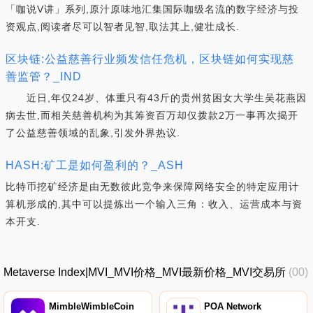
「咖说V讲」系列,原汁原味地汇集国际咖级名流的数字经济与投
资观点,阅读者尽可以智者见智,取法其上,健壮成长.
区块链:公益慈善行业频发信任危机，区块链如何实现慈
善监管？_IND
近日,年仅24岁、体重只有43斤的贵州贫困女大学生吴花燕因
病去世,而相关慈善机构为其筹资百万却仅拨款2万一事再次揭开
了公益慈善领域的乱象,引发外界热议.
HASH:矿工是如何盈利的？_ASH
比特币挖矿经济是由无数彼此竞争来保障网络安全的特定应用计
算机形成的,其中可以提炼出一个输入三角：收入、运营成本与资
本开支.
Metaverse Index|MVI_MVI价格_MVI最新价格_MVI交易所
(00)
MimbleWimbleCoin
POA Network