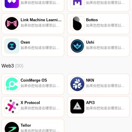
如果你想知道在哪里以当前价格购买MimbleWimbleCoin,目前交易{MimbleWimbleCoin]股票的顶级加密货币交易所是TradeOgre。您可以在我们的加密货币交易所页面上找到其他列表。MWC是MimbleWimble协议的一个正在进行的实现.
如果你想知道在哪里以当前价格购买POA Network,目前交易{POA Network]股票的顶级加密货币交易所是HitBTC、Uniswap（V2）和Bancor Network。您可以在我们的加密货币交易所页面上找到其他列表.
Link Machine Learning
Bottos
如果你想知道在哪里以当前价格购买Link Machine Learning,目前交易{Link Machine Learning]股票的顶级加密货币交易所是Zonda（BitBay）。您可以在我们的加密货币交易所页面上找到其他列表.
如果您想知道在哪里以当前价格购买Bottos,目前交易｛BTOnname｝股票的顶级加密货币交易所是Gate.io。您可以在我们的加密货币交易所页面上找到其他交易所。Bottos将自己描述为一个专注于人工智能的去中心化基础设施。它的设计是基于共识的、可扩展的、易于开发的.
Oxen
Ushi
如果你想知道在哪里以当前价格购买Oxen,目前交易{Oxen]股票的顶级加密货币交易所是KuCoin、CoinEx、Bittrex和TradeOgre。您可以在我们的加密货币交易所页面上找到其他列表。什么是Oxen（OXEN）？Oxen（原名LOKI）是一个有使命的隐私技术项目.
如果你想知道在哪里以当前价格购买Ushi,目前交易{Ushi]股票的顶级加密货币交易所是Uniswap（V2）。您可以在我们的加密货币交易所页面上找到其他列表。$USHI是加密空间独特分析工具的关键.
Web3
(00)
CoinMerge OS
NKN
如果你想知道在哪里以当前价格购买CoinMerge OS,目前交易{CoinMerge OS]股票的顶级加密货币交易所是Uniswap（V3）和Uniswap。您可以在我们的加密货币交易所页面上找到其他列表。CMOS代表Coinmerge操作系统.
如果你想知道在哪里以当前价格购买NKN,目前交易{NKN]股票的顶级加密货币交易所是Binance、Bitrue、ByNKNt、Bitget和Hotcoin Global。您可以在我们的加密货币交易所页面上找到其他列表.
X Protocol
API3
如果你想知道在哪里以当前价格购买X Protocol,目前交易{X Protocol]股票的顶级加密货币交易所是Gate.io、MEXC和JuPOT。您可以在我们的加密货币交易所页面上找到其他列表.
如果你想知道在哪里以当前价格购买API3,目前交易{API3]股票的顶级加密货币交易所是Binance、OKX、Deepcoin、BTCEX和Bitrue。您可以在我们的加密货币交易所页面上找到其他列表.
Tellor
如果你想知道在哪里以当前价格购买Tellor,目前交易{Tellor]股票的顶级加密货币交易所是Binance、OKX、Deepcoin、BTCEX和Bitrue。您可以在我们的加密货币交易所页面上找到其他列表。什么是Tellor（TRB）？Tellor是一个去中心化的oracle协议.