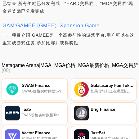
已结束,所有奖励已分发完成：“HARD交易赛”、“MDA交易赛”现
金券奖励已分发完成.
GAM:GAMEE (GMEE)_Xpansion Game
一、项目介绍 GAMEE是一个高参与性的游戏平台,用户可以在这
里完成游戏任务,参加比赛并获得奖励.
Metagame Arena|MGA_MGA价格_MGA最新价格_MGA交易所
(00)
SWAG Finance
Galatasaray Fan Token
SWAG价格实时数据SWAG.Finance是一个去中心化的自治组织（DAO）,负责SWAG-全球领先的亚洲成人娱乐社区的社区治理.
如果你想知道在哪里以当前价格购买Galatasaray Fan Token,目前交易{Galatasaray Fan Token]股票的顶级加密货币交易所是OKX、ByGALt、Bitget、DigiFinex和BKEX。您可以在我们的加密货币交易所页面上找到其他列表.
TaaS
Brig Finance
TAAS价格实时数据TaaS（TAAS）是一种加密货币,在以太坊平台上运行。TaaS的电流供应量为8146000.779398。最近已知的TaaS价格为0.83730868美元,在过去24小时内下跌了-20.83美元。更多信息请访问https://taas.fund/.
Vector Finance
JustBet
如果你想知道在哪里以当前价格购买Vector Finance,目前交易{Vector Finance]股票的顶级加密货币交易所是BKEX、Trader Joe V2（雪崩）和Trader Joe（雪崩）。您可以在我们的加密货币交易所页面上找到其他列表.
WINR价格实时数据JustBet将自己描述为一个去中心化和自主的游戏系统,没有人与人之间的互动,支付在任何时候都不能被篡改,“每个人都是赢家”.