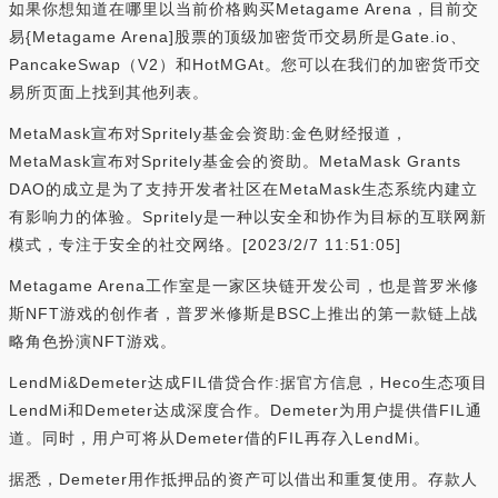
如果你想知道在哪里以当前价格购买Metagame Arena，目前交
易{Metagame Arena]股票的顶级加密货币交易所是Gate.io、
PancakeSwap（V2）和HotMGAt。您可以在我们的加密货币交
易所页面上找到其他列表。
MetaMask宣布对Spritely基金会资助:金色财经报道，
MetaMask宣布对Spritely基金会的资助。MetaMask Grants
DAO的成立是为了支持开发者社区在MetaMask生态系统内建立
有影响力的体验。Spritely是一种以安全和协作为目标的互联网新
模式，专注于安全的社交网络。[2023/2/7 11:51:05]
Metagame Arena工作室是一家区块链开发公司，也是普罗米修
斯NFT游戏的创作者，普罗米修斯是BSC上推出的第一款链上战
略角色扮演NFT游戏。
LendMi&Demeter达成FIL借贷合作:据官方信息，Heco生态项目
LendMi和Demeter达成深度合作。Demeter为用户提供借FIL通
道。同时，用户可将从Demeter借的FIL再存入LendMi。
据悉，Demeter用作抵押品的资产可以借出和重复使用。存款人