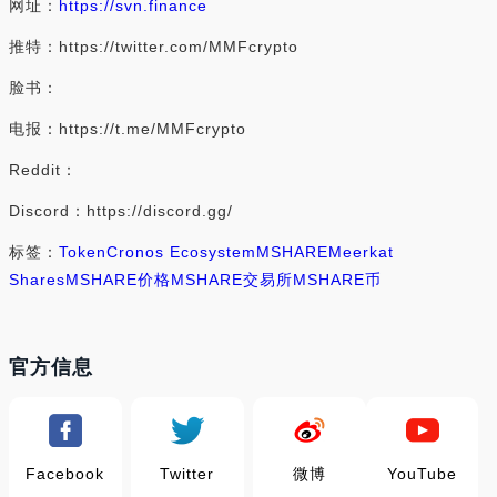
网址：
https://svn.finance
推特：https://twitter.com/MMFcrypto
脸书：
电报：https://t.me/MMFcrypto
Reddit：
Discord：https://discord.gg/
标签：
Token
Cronos Ecosystem
MSHARE
Meerkat
Shares
MSHARE价格
MSHARE交易所
MSHARE币
官方信息
Facebook
Twitter
微博
YouTube