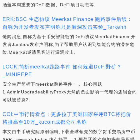
涵盖本周重要的DeFi数据、DeFi项目动态等.
ERK:BSC 生态协议 Meerkat Finance 跑路事件后续：
自称为开发者发布声明称只是漏洞攻击实验_Terkehh
链闻消息,自称为基于币安智能链的DeFi协议MeerkatFinance开
发者Jamboo发布声明称,为了帮助用户认识到智能合约的潜在危
险,Meerkat邀请黑客进行漏洞攻击.
LOCK:简析meerkat跑路事件 如何躲避DeFi野矿？
_MINIPEPE
安全生产简析下meerkat跑路事件 一、核心问题
1.AdminUpgradeabilityProxy天然的负面影响一代理的逻辑合约
可以被替换2.
COI:中币行情看点：更多拉丁美洲国家采用BTC将把价
格推高至10万_kucoin成都公司名称
本文由中币研究院原创编辑,下载全球领先的数字货币交易所中币
APP：www.zb.today 热点摘要： 1.葡萄牙首次向加密交易所授