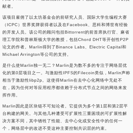
献者。
该项目雇佣了以太坊基金会的前研究人员、国际大学生编程大赛
（ICPC）世界奖牌获得者以及在Facebook、思科和博世有经验
的开发人员。该公司的顾问包括Bittorrent的前首席执行官、麻省
理工学院和普林斯顿大学的教授，包括Chord DHT等开创性P2P
论文的作者。Marlin得到了Binance Labs、Electric Capital和
Michael Arrington等公司的支持。
是什么使Marlin独一无二？Marlin是为数不多的专注于网络层优
化的第0层项目之一。与激励性IPFS的Filecoin类似，Marlin声称
相当于激励性libp2p。这使得Marlin在去中心化网络中无处不
在，因为任何对等应用程序都依赖于分布式节点之间的网络来发
挥作用。
Marlin因此是区块链不可知论者。它提供为多个第1层和第2层平
台构建的网关。与其他几种遭受可扩展性三重困境的可扩展性解
决方案不同，其中牺牲了性能、去中心化或安全性中的任何一
个，网络层中的改进不受这种主要控制共识层的约束。