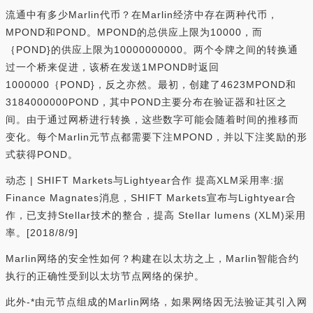
流通中有多少Marlin代币？在Marlin经济中存在两种代币，
MPOND和POND。MPOND的总供应上限为10000，而
｛POND}的供应上限为10000000000。两个令牌之间的转换通
过一个桥来促进，该桥在发送1MPOND时返回
1000000｛POND}，反之亦然。最初，创建了4623MPOND和
3184000000POND，其中POND主要分布在验证器和社区之
间。由于通过网桥进行转换，这些数字可能会随着时间的推移而
变化。每个Marlin元节点都需要下注MPOND，并以下注奖励的形
式获得POND。
动态 | SHIFT Markets与Lightyear合作 提高XLM采用率:据
Finance Magnates消息，SHIFT Markets宣布与Lightyear合
作，已支持Stellar技术的整合，提高 Stellar lumens (XLM)采用
率。[2018/8/9]
Marlin网络的安全性如何？构建在以太坊之上，Marlin智能合约
执行的正确性受到以太坊节点网络的保护。
此外-*由元节点组成的Marlin网络，如果网络因无法验证其引入网