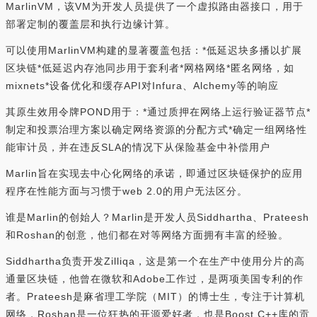
MarlinVM，该VM为开发人员提供了一个虚拟路由器接口，用于
部署定制的覆盖层和执行边缘计算。
可以使用MarlinVM构建的显著覆盖包括：*低延迟块多播以扩展
区块链*低延迟内存池同步用于套利者*网格网络*匿名网络，如
mixnets*设备优化和缓存API对Infura、Alchemy等的响应
其原生效用令牌POND用于：*通过质押在网络上运行验证器节点*
制定和投票治理方案以确定网络资源的分配方式*确定一组网络性
能审计员，并在违反SLA的情况下从保险基金中补偿用户
Marlin旨在实现去中心化网络的承诺，即通过区块链保护的应用
程序在性能方面与习惯于web 2.0的用户无法区分。
谁是Marlin的创始人？Marlin是开发人员Siddhartha、Prateesh
和Roshan的创意，他们都在对等网络方面拥有丰富的经验。
Siddhartha负责开发Zilliqa，这是第一个在生产中使用分片的高
通量区块链，他曾在微软和Adobe工作过，是两项美国专利的作
者。Prateesh是麻省理工学院（MIT）的博士生，专注于计算机
网络，Roshan是一位狂热的开源爱好者，也是Boost C++库的贡