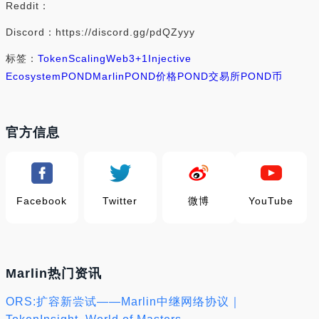
Reddit：
Discord：https://discord.gg/pdQZyyy
标签：
Token
Scaling
Web3
+1
Injective
Ecosystem
POND
Marlin
POND价格
POND交易所
POND币
官方信息
Facebook
Twitter
微博
YouTube
Marlin热门资讯
ORS:扩容新尝试——Marlin中继网络协议｜