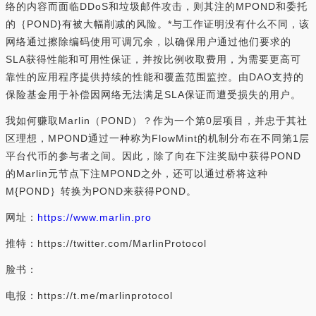
络的内容而面临DDoS和垃圾邮件攻击，则其注的MPOND和委托
的｛POND}有被大幅削减的风险。*与工作证明没有什么不同，该
网络通过擦除编码使用可调冗余，以确保用户通过他们要求的
SLA获得性能和可用性保证，并按比例收取费用，为需要更高可
靠性的应用程序提供持续的性能和覆盖范围监控。由DAO支持的
保险基金用于补偿因网络无法满足SLA保证而遭受损失的用户。
我如何赚取Marlin（POND）？作为一个第0层项目，并忠于其社
区理想，MPOND通过一种称为FlowMint的机制分布在不同第1层
平台代币的参与者之间。因此，除了向在下注奖励中获得POND
的Marlin元节点下注MPOND之外，还可以通过桥将这种
M{POND｝转换为POND来获得POND。
网址：
https://www.marlin.pro
推特：https://twitter.com/MarlinProtocol
脸书：
电报：https://t.me/marlinprotocol