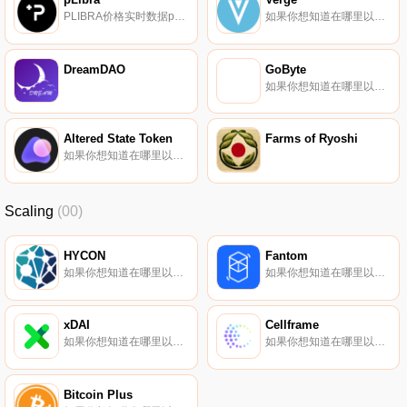
PLIBRA价格实时数据pLIBRA是一个隐私保护协议,致力于保护Libra用户免受通过可信计算技术泄露的隐私。这是Phala.Network的首次应用,Phala.Nework是一个基于可信执行环境（TEE）的保密合同平台,旨在为企业和用户提供可信计算和数据保护的基础设施.
如果你想知道在哪里以当前价格购买Verge,目前交易{Verge]股票的顶级加密货币交易所是Binance、BingX、Gate.io、MEXC和BKEX。您可以在我们的加密货币交易所页面上找到其他列表.
DreamDAO
GoByte
如果你想知道在哪里以当前价格购买GoByte,目前交易{GoByte]股票的顶级加密货币交易所是STEX。您可以在我们的加密货币交易所页面上找到其他列表。GoByte（GBX）于2017年11月17日推出,在马来西亚注册,是一种基于达世币的加密货币,旨在使供应商能够提供货币服务.
Altered State Token
Farms of Ryoshi
如果你想知道在哪里以当前价格购买Altered State Token,目前交易{Altered State Token]股票的顶级加密货币交易所是CoinW、Gate.io、MEXC、BKEX和CoinEx。您可以在我们的加密货币交易所页面上找到其他列表.
Scaling
(00)
HYCON
Fantom
如果你想知道在哪里以当前价格购买HYCON,目前交易{HYCON]股票的顶级加密货币交易所是OKX和BitUBU。您可以在我们的加密货币交易所页面上找到其他列表.
如果你想知道在哪里以当前价格购买Fantom,目前交易{Fantom]股票的顶级加密货币交易所是Binance、OKX、Deepcoin、BTCEX和Bitrue。您可以在我们的加密货币交易所页面上找到其他列表.
xDAI
Cellframe
如果你想知道在哪里以当前价格购买xDAI,目前交易{xDAI]股票的顶级加密货币交易所是AscendEX（BitMax）和OpenOcean。您可以在我们的加密货币交易所页面上找到其他列表。xDAI与以太坊的DAI代币1:1创建,并桥接到Gnosis链.
如果你想知道在哪里以当前价格购买Cellframe,目前交易{Cellframe]股票的顶级加密货币交易所是Gate.io、Uniswap（V3）和Uniswap。您可以在我们的加密货币交易所页面上找到其他列表.
Bitcoin Plus