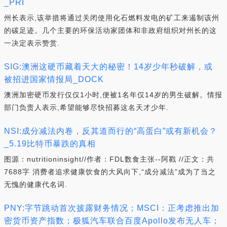
_PRI
州长表示,该举措将通过关闭使用化石燃料发电的矿工来遏制该州
的碳足迹。几个主要的环保活动家团体和非政府组织对州长的这
一决定表示赞赏.
SIG:澳洲这硬币藏着天大的秘密！14岁少年秒破解，或
被招进国家情报局_DOCK
澳洲加密硬币发行仅仅1小时,便被1名年仅14岁的男生破解。情报
部门负责人表示,希望能够尽快招募这名天才少年.
NSI:成分减法内卷，反其道而行的“高蛋白”或有新机会？
_5.19比特币暴跌的真相
图源：nutritioninsight//作者：FDL数食主张--阿戳 //正文：共
7688字 消费者追求健康饮食的大风向下,“成分减法”成为了当之
无愧的健康代名词.
PNY:字节跳动首次披露财务情况；MSCI：正考虑推出加
密货币资产指数；极狐汽车联合百度Apollo发布无人车；