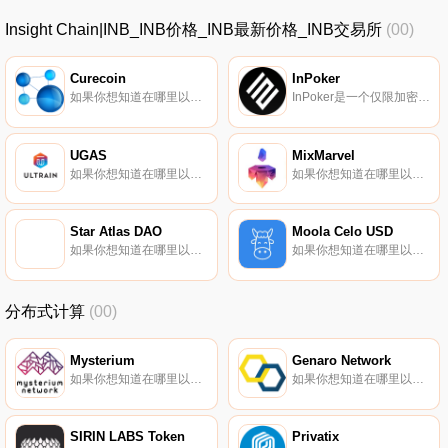
Insight Chain|INB_INB价格_INB最新价格_INB交易所
(00)
Curecoin
InPoker
如果你想知道在哪里以当前价格购买Curecoin,目前交易{Curecoin]股票的顶级加密货币交易所是HitBTC。您可以在我们的加密货币交易所页面上找到其他列表。Curecoin将自己描述为一种加密实用令牌,致力于用蛋白质折叠计算取代ASIC挖掘,帮助科学家找到新的药物来代替挖掘哈希.
InPoker是一个仅限加密扑克的授权平台,具有可选的NFT会员资格,通过利用最佳尖端技术使在线扑克体验现代化.
UGAS
MixMarvel
如果你想知道在哪里以当前价格购买UGAS,目前交易{UGAS]股票的顶级加密货币交易所是MEXC。您可以在我们的加密货币交易所页面上找到其他列表。Ultrain自称是一个高性能的去中心化区块链平台。Ultrain旨在构建一个可持续的商业生态系统,实现工业应用.
如果你想知道在哪里以当前价格购买MixMarvel,目前交易{MixMarvel]股票的顶级加密货币交易所是ByMIXt、Gate.io、MEXC、Bithumb和AscendEX（BitMax）。您可以在我们的加密货币交易所页面上找到其他列表.
Star Atlas DAO
Moola Celo USD
如果你想知道在哪里以当前价格购买Star Atlas DAO,目前交易{Star Atlas DAO]股票的顶级加密货币交易所是CoinTiger、Gate.io、MEXC、Kraken和Bitfinex。您可以在我们的加密货币交易所页面上找到其他列表.
如果你想知道在哪里以当前价格购买Moola Celo USD,目前交易{Moola Celo USD]股票的顶级加密货币交易所是Ubeswap。您可以在我们的加密货币交易所页面上找到其他列表。Moola是一个建立在Celo区块链上的非托管流动性协议,它正在使收益和信贷的获取民主化.
分布式计算
(00)
Mysterium
Genaro Network
如果你想知道在哪里以当前价格购买Mysterium,目前交易{Mysterium]股票的顶级加密货币交易所是MEXC、Uniswap（V3）、HitBTC、PancakeSwap（V2）和Bittrex。您可以在我们的加密货币交易所页面上找到其他列表.
如果你想知道在哪里以当前价格购买Genaro Network,目前交易{Genaro Network]股票的顶级加密货币交易所是Gate.io、HuoGNX、MEXC、HitBTC和Bibox。您可以在我们的加密货币交易所页面上找到其他列表.
SIRIN LABS Token
Privatix