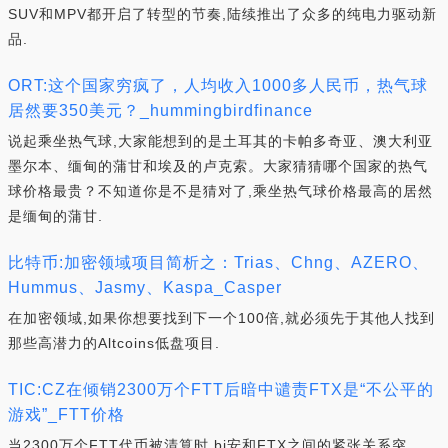
SUV和MPV都开启了转型的节奏,陆续推出了众多的纯电力驱动新
品.
ORT:这个国家穷疯了，人均收入1000多人民币，热气球
居然要350美元？_hummingbirdfinance
说起乘坐热气球,大家能想到的是土耳其的卡帕多奇亚、澳大利亚
墨尔本、缅甸的蒲甘和埃及的卢克索。大家猜猜哪个国家的热气
球价格最贵？不知道你是不是猜对了,乘坐热气球价格最高的居然
是缅甸的蒲甘.
比特币:加密领域项目简析之：Trias、Chng、AZERO、
Hummus、Jasmy、Kaspa_Casper
在加密领域,如果你想要找到下一个100倍,就必须先于其他人找到
那些高潜力的Altcoins低盘项目.
TIC:CZ在倾销2300万个FTT后暗中谴责FTX是“不公平的
游戏”_FTT价格
当2300万个FTT代币被清算时,bi安和FTX之间的紧张关系突