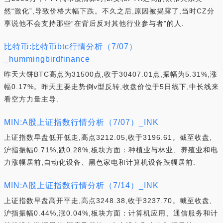
然“激化”,导致价格大幅下跌。不久之后,原因被揭露了,当时CZ分
享说他不会支持那些“在背后反对其他行业参与者”的人.
比特币:比特币btc行情分析（7/07）
_hummingbirdfinance
昨天大饼BTC高点为31500点,收于30407.01点,振幅为5.31%,涨
幅0.17%。昨天主要走势倒v型反转,收盘价位于5日线下,中长线来
看空方力量主导.
MIN:A股上证指数行情分析（7/07）_INK
上证指数早盘低开低走,高点3212.05,收于3196.61。截至收盘,
沪指振幅0.71%,跌0.28%,板块方面：种植业与林业、养殖业和电
力涨幅居前,自动化设备、黑色家电和计算机设备跌幅居前.
MIN:A股上证指数行情分析（7/14）_INK
上证指数早盘高开平走,高点3248.38,收于3237.70。截至收盘,
沪指振幅0.44%,涨0.04%,板块方面：计算机应用、通信服务和计