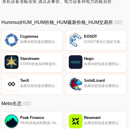
算机设备涨幅居前,酒店及餐饮、电力设备和电力跌幅居前.
Hummus|HUM_HUM价格_HUM最新价格_HUM交易所
(00)
Cryptonex
EOSDT
如果你想知道在哪里以当前价格购买Cryptonex,目前交易Cryptonex-股票的顶级加密货币交易所是{Cryptonex]。您可以在我们的加密货币交易所页面上找到其他列表。Cryptonex（CNX）代表投资金融集团为｛CNXnname｝交易所开发的区块链上的加密货币.
EOSDT将自己描述为第一个基于均衡框架和EOS区块链的与美元挂钩的去中心化稳定币。EOSDT由智能合约上的EOS抵押品透明地支持。EOSDT正在利用EOS加密货币,旨在为市场增加额外的流动性.
Starstream
Hegic
STARS价格实时数据Starstream是一套产品,用于在Metis L2汇总上提供产量聚合和产量生成。该协议由不同的开发人员维护,并由STARS持有者管理.
如果你想知道在哪里以当前价格购买Hegic,目前交易{Hegic]股票的顶级加密货币交易所是OKX、CoinW、DigiFinex、BingX和KuCoin。您可以在我们的加密货币交易所页面上找到其他列表。什么是二进制？Hegic是一种美式、链上AMM期权交易协议.
TenX
SolidLizard
如果你想知道在哪里以当前价格购买TenX,目前交易{TenX]股票的顶级加密货币交易所是OKX、Gate.io、BitUBU、HitBTC和Bittrex。您可以在我们的加密货币交易所页面上找到其他列表。TenX（PAY）是一个支付平台,旨在让用户能够使用加密货币进行日常交易.
如果你想知道在哪里以当前价格购买SolidLizard,目前交易{SolidLizard]股票的顶级加密货币交易所是BKEX、Uniswap（V3）（ArSLIZtrum）、HotSLIZt和SolidLizard。您可以在我们的加密货币交易所页面上找到其他列表.
Metis生态
(00)
Peak Finance
Revenant
PEAK价格实时数据, Peak Finance是一种协议,旨在将$PEAK令牌的值保持为$METIS。这一过程被称为铸币税,什么是铸币税？生产货币的成本与其现值之间的差额。政府和企业通过铸币税获得可观的利润.
如果你想知道在哪里以当前价格购买Revenant,目前交易{Revenant]股票的顶级加密货币交易所是Hermes Protocol。您可以在我们的加密货币交易所页面上找到其他列表。Revenant是Metis上第一个去中心化的游戏平台.