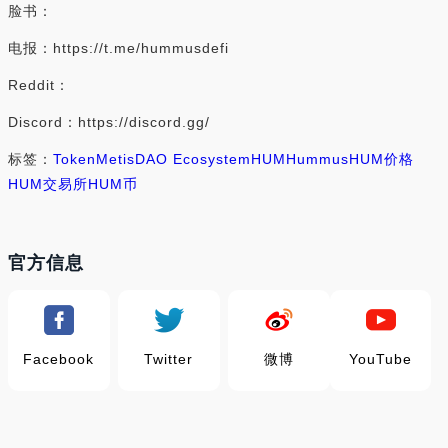
脸书：
电报：https://t.me/hummusdefi
Reddit：
Discord：https://discord.gg/
标签：
Token
MetisDAO Ecosystem
HUM
Hummus
HUM价格
HUM交易所
HUM币
官方信息
Facebook
Twitter
微博
YouTube