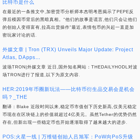
比特币是什么
在最近的一条推文中,加密货币分析师本杰明考恩揭示了PEPE反
弹后模因币背后的黑暗真相。“他们的故事是谎言,他们只会让他们
的创始人变得富有,拉高出货操作”最近,表情包币的兴起一直是加
密玩家讨论的话.
外媒文章 | Tron (TRX) Unveils Major Update: Project
Atlas, DApps…
波场TRON|外媒文章 近日,国外知名网站：THEDAILYHODL对波
场TRON进行了报道,以下为原文内容.
HER:2019年币圈新玩法——比特币衍生品交易会是机会
吗？_THE
翻译：Blake 近段时间以来,稳定币市值创下历史新高,仅美元稳定
币现在在区块链上的价值就超过4亿美元。虽然Tether的优势仍然
存在,但新出现一些稳定币也开始逐渐取得了越来越大的进步.
POS:火星一线 | 万维链创始人吕旭军：PoW向PoS升级