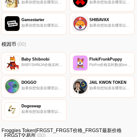
如果你想知道在哪里以当前价格购买SnoopDoge,目前交易{SnoopDoge]股票的顶级加密货币交易所是PancakeSwap（V2）。您可以在我们的加密货币交易所页面上找到其他列表.
如果你想知道在哪里以当前价格购买Beethoven X,目前交易{Beethoven X]股票的顶级加密货币交易所是BKEX、CoinEx和{Beethoven X｝（Fantom）。您可以在我们的加密货币交易所页面上找到其他列表。Beethoven X实现了安全高效的高速低成本交易.
Gamestarter
SHIBAVAX
如果你想知道在哪里以当前价格购买Gamestarter,目前交易{Gamestarter]股票的顶级加密货币交易所是Gate.io、BKEX、PancakeSwap（V2）、Uniswap（V2和Bilaxy。您可以在我们的加密货币交易所页面上找到其他列表.
如果你想知道在哪里以当前价格购买SHIBAVAX,目前交易{SHIBAVAX]股票的顶级加密货币交易所是Pangolin。您可以在我们的加密货币交易所页面上找到其他列表.
模因币
(00)
Baby Shibnobi
FlokiFrunkPuppy
BABYSHINJA价格实时数据BabyShibnoBABYSHINJA是一个社区驱动的项目。我们的社区力量是无与伦比的,我们将在我们的道路上蒸发所有的模因币。有了一个国际专家团队、一个令人兴奋的路线图和你可以依赖的标记基因组学,你再也不必迟到了.
FloFru价格实时数据lon；的小狗终于要去火星了,和我们一起护送$FloFru安全进入太空！.
DOGGO
JAIL KWON TOKEN
如果你想知道在哪里以当前价格购买DOGGO,目前交易{DOGGO]股票的顶级加密货币交易所是Gate.io、MEXC、Orca和Raydium。您可以在我们的加密货币交易所页面上找到其他列表.
如果你想知道在哪里以当前价格购买JAIL KWON TOKEN,目前交易{JAIL KWON TOKEN]股票的顶级加密货币交易所是PancakeSwap（V2）。您可以在我们的加密货币交易所页面上找到其他列表。介绍世界上第一个#EduMeme。教育2获得dAPP（E2E）.
Dogeswap
如果你想知道在哪里以当前价格购买Dogeswap,目前交易{Dogeswap]股票的顶级加密货币交易所是VinDAX和Finexbox。您可以在我们的加密货币交易所页面上找到其他列表。Dogeswap聚合DeFi服务,并自动为您找到代币交换的最佳价格Farming即将在平台上直播.
Froggies Token|FRGST_FRGST价格_FRGST最新价格
_FRGST交易所
(00)