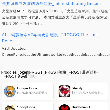
是共识机制发展的必然趋势_Interest Bearing Bitcoin
火星财经APP一线报道,6月6日18:00,「火星总编时刻」第27期在
公链发展研究学习群展开,本期对话主题为「星系共识跨链,探索区
块链3.0的下一种可能」.
ALL:玛莎拉蒂V2界面更新进度_FROGGO The Last
Pepe
V2UIUpdates:-
ChoseFyne.ioastheUIframeworktokeepthecodebasesinthesa
Froggies Token|FRGST_FRGST价格_FRGST最新价格
_FRGST交易所
(00)
Hunger Doge
Sharity
HUNGRYDOGE价格实时数据, 什么是二进制？Hunger Doge是一种建立在币安智能链上的DEFI模因代币和慈善硬币,其使命是通过帮助像埃隆·马斯克这样的每个人致富来帮助解决全球饥饿问题.
$SHARI价格实时数据我们的目标是彻底改变慈善领域,用我们革命性的应用程序只需轻轻一按按钮,就可以搭建一座连接世界的桥梁.
SnoopDoge
Beethoven X