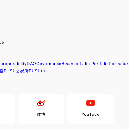
ct/
teroperability
DAO
Governance
Binance Labs Portfolio
Polkastar
价格
PUSH交易所
PUSH币
微博
YouTube