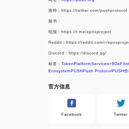
推特：https://twitter.com/pushprotocol
脸书：
电报：https://t.me/epnsproject
Reddit：https://reddit.com/r/epnsproje
Discord：https://discord.gg/
标签：
Token
Platform
Services
+9
DeFi
In
Ecosystem
PUSH
Push Protocol
PUSH
官方信息
Facebook
Twitter