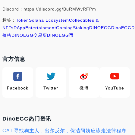
Discord：https://discord.gg/BuRMWvRFPm
标签：
Token
Solana Ecosystem
Collectibles &
NFTs
DApp
Entertainment
Gaming
Staking
DINOEGG
DinoEGG
D
价格
DINOEGG交易所
DINOEGG币
官方信息
Facebook
Twitter
微博
YouTube
DinoEGG热门资讯
CAT:寻找狗主人，出尔反尔，保洁阿姨应该走法律程序