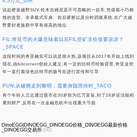
8.5万元_DIA
说起硬派越野SUV,铃木吉姆尼是不可忽略的一款车,凭借着小巧精
致的造型、非承载式车身、前后硬桥以及分时四驱系统,在广大越
野爱好者族群中享有很高的地位.
FIL:奇亚币的火爆意味着以后FIL挖矿没价值要凉凉？
_SPACE
这段时间的奇亚确实可以说是很火热,该项目从2017年开始上线到
现在,由bitcorrect创始人建立,有一定的比特币经验背景,奇亚这些
年一直打着绿色比特币的旗号在进行宣传和引导.
PUN:从破晓走到黎明，需要身隐而待时_TACO
有个年轻人立志通过股市在30岁前为亿万富翁,到了28岁还没能积
累到财产,反而在一次金融危机中出现重大亏损.
DinoEGG|DINOEGG_DINOEGG价格_DINOEGG最新价格
_DINOEGG交易所
(00)