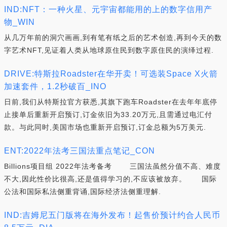
IND:NFT：一种火星、元宇宙都能用的上的数字信用产
物_WIN
从几万年前的洞穴画画,到有笔有纸之后的艺术创造,再到今天的数
字艺术NFT,见证着人类从地球原住民到数字原住民的演绎过程.
DRIVE:特斯拉Roadster在华开卖！可选装Space X火箭
加速套件，1.2秒破百_INO
日前,我们从特斯拉官方获悉,其旗下跑车Roadster在去年年底停
止接单后重新开启预订,订金依旧为33.20万元,且需通过电汇付
款。与此同时,美国市场也重新开启预订,订金总额为5万美元.
ENT:2022年法考三国法重点笔记_CON
Billions项目组 2022年法考备考 三国法虽然分值不高、难度
不大,因此性价比很高,还是值得学习的,不应该被放弃。 国际
公法和国际私法侧重背诵,国际经济法侧重理解.
IND:吉姆尼五门版将在海外发布！起售价预计约合人民币