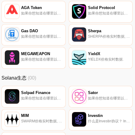
AGA Token
Solid Protocol
如果你想知道在哪里以当前价格购买AGA Token,目前交易{AGA Token]股票的顶级加密货币交易所是Dfyn Network。您可以在我们的加密货币交易所页面上找到其他列表。AGA声称是一种将DeFi与比特币挖矿相结合的代币.
如果你想知道在哪里以当前价格购买Solid Protocol,目前交易{Solid Protocol]股票的顶级加密货币交易所是Raydium。您可以在我们的加密货币交易所页面上找到其他列表。Solid协议是一个集所有于一身的去中心化交换机,具有跨链杠杆功能,由Solana加速.
Gas DAO
Sherpa
如果你想知道在哪里以当前价格购买Gas DAO,目前交易{Gas DAO]股票的顶级加密货币交易所是CoinW、XT.COM、MEXC、DODO（以太坊）和HotGASt。您可以在我们的加密货币交易所页面上找到其他列表.
SHERPA价格实时数据, SherpaCash是一种基于Avalanche的去中心化、非托管隐私解决方案。它通过打破收件人和目的地地址之间的链上链接来提高交易隐私。SherpaCash使用接受AVAX和ERC-20存款的智能合约。这些存款可以通过任何链上地址提取.
MEGAWEAPON
YieldX
如果你想知道在哪里以当前价格购买MEGAWEAPON,目前交易{MEGAWEAPON]股票的顶级加密货币交易所是Uniswap（V2）。您可以在我们的加密货币交易所页面上找到其他列表.
YIELDX价格实时数据.
Solana生态
(00)
Solpad Finance
Sator
如果你想知道在哪里以当前价格购买Solpad Finance,目前交易{Solpad Finance]股票的顶级加密货币交易所是Raydium。您可以在我们的加密货币交易所页面上找到其他列表。SOLPAD是索拉纳的第一个多链IDO平台。使项目能够在基于索拉纳的去中心化平台上筹集资金.
如果你想知道在哪里以当前价格购买Sator,目前交易{Sator]股票的顶级加密货币交易所是Gate.io、HuoSAO、Uniswap（V2）、Jupiter和Orca。您可以在我们的加密货币交易所页面上找到其他列表.
MIM
Investin
SWARM价格实时数据, 什么是MIM？MIM是一群音乐制作人、录音艺术家、视觉艺术家、视频制作人和设计师,他们为元宇宙创作内容。MIM发布虚拟艺术家、样品包、制作人工具、商品和NFT。创作音乐的过程变成了社区的协作和共享.
什么是Investin协议？ Investin是一种与区块链无关的去中心化基金管理协议,为潜在投资者和经验丰富的交易员提供了一个公开市场,以无信任和非托管的方式交换他们的产品 IVN令牌是Investin协议的治理令牌。代币反映了协议中的所有权,通过协议产生的费用将在基金经理之间平均分配.