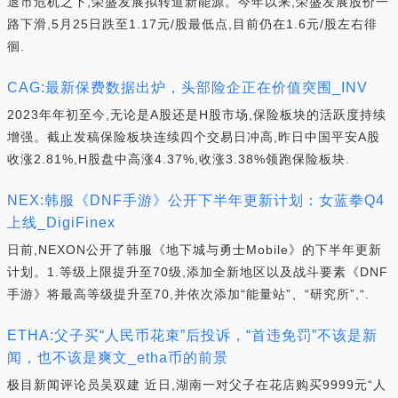
退市危机之下,荣盛发展拟转道新能源。今年以来,荣盛发展股价一
路下滑,5月25日跌至1.17元/股最低点,目前仍在1.6元/股左右徘
徊.
CAG:最新保费数据出炉，头部险企正在价值突围_INV
2023年年初至今,无论是A股还是H股市场,保险板块的活跃度持续
增强。截止发稿保险板块连续四个交易日冲高,昨日中国平安A股
收涨2.81%,H股盘中高涨4.37%,收涨3.38%领跑保险板块.
NEX:韩服《DNF手游》公开下半年更新计划：女蓝拳Q4
上线_DigiFinex
日前,NEXON公开了韩服《地下城与勇士Mobile》的下半年更新
计划。1.等级上限提升至70级,添加全新地区以及战斗要素《DNF
手游》将最高等级提升至70,并依次添加“能量站”、“研究所”,“.
ETHA:父子买“人民币花束”后投诉，“首违免罚”不该是新
闻，也不该是爽文_etha币的前景
极目新闻评论员吴双建 近日,湖南一对父子在花店购买9999元“人