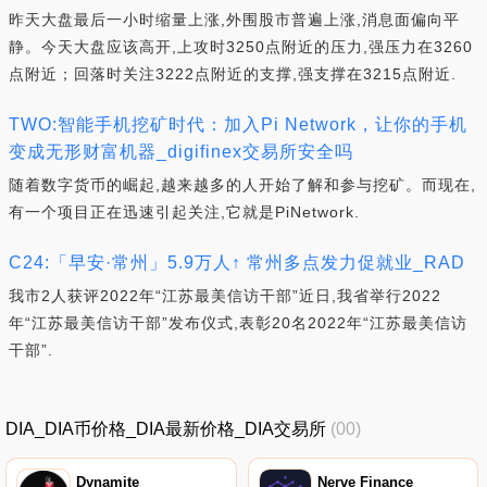
昨天大盘最后一小时缩量上涨,外围股市普遍上涨,消息面偏向平
静。今天大盘应该高开,上攻时3250点附近的压力,强压力在3260
点附近；回落时关注3222点附近的支撑,强支撑在3215点附近.
TWO:智能手机挖矿时代：加入Pi Network，让你的手机
变成无形财富机器_digifinex交易所安全吗
随着数字货币的崛起,越来越多的人开始了解和参与挖矿。而现在,
有一个项目正在迅速引起关注,它就是PiNetwork.
C24:「早安·常州」5.9万人↑ 常州多点发力促就业_RAD
我市2人获评2022年“江苏最美信访干部”近日,我省举行2022
年“江苏最美信访干部”发布仪式,表彰20名2022年“江苏最美信访
干部”.
DIA_DIA币价格_DIA最新价格_DIA交易所
(00)
Dynamite
Nerve Finance