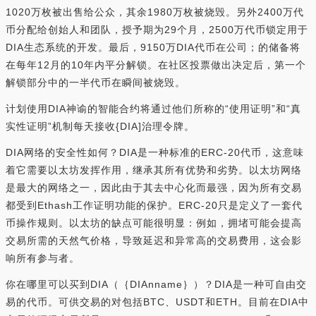
1020万枚被出售给公众，其余1980万枚被烧毁。另外2400万代
币分配给创始人和团队，授予期为29个月，2500万代币锁定用于
DIA生态系统的开发。最后，9150万DIA代币在公司；的储备将
在每年12月的10年内平分解锁。在社区投票做出决定后，第一个
解锁部分中的一半代币在瞬间被烧毁。
计划使用DIA神谕的智能合约将通过他们所称的“使用证明”和“真
实性证明”机制每天接收{DIA]治理令牌。
DIA网络的安全性如何？DIA是一种标准的ERC-20代币，这意味
着它需要以太坊发挥作用，继承其所有优势和劣势。以太坊网络
是最大的网络之一，因此由于其去中心化而最强，因为所有交易
都受到Ethash工作证明功能的保护。ERC-20只是定义了一套代
币操作规则。以太坊的缺点可能很明显：例如，拥堵可能会提高
交易所需的天然气价格，导致延迟和异常高的交易费用，这会影
响所有参与者。
你在哪里可以买到DIA（｛DIAnname｝）？DIA是一种可自由交
易的代币。可供交易的对包括BTC、USDT和ETH。目前在DIA中