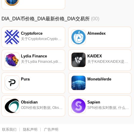
DIA_DIA币价格_DIA最新价格_DIA交易所
(00)
Cryptoforce
Almeedex
关于CryptoforceCryptoForce,原名Coinst India,是印度首批加密货币交易平台之一。Cryptoforce由印度科技企业家专门为满足不断增长的印度加密货币交易市场而建立,使个人能够100%遵守政府监管要求,以当地货币进行交易.
Lydia Finance
KAIDEX
关于Lydia FinanceLydia Finance是雪崩上的一个自动化做市商、产量农业和注平台。我们有一个由经验丰富的开发人员组成的专门团队,他们在加密领域已经工作了多年$LYD是我们平台的原生货币。在Lydia Finance上进行注、池和赚取$LYD以及许多其他代币实用程序.
关于KAIDEXKAIDEX是第一个将集中式交易所的易用性与去中心化交易所的透明度和安全性相结合的加密交易所平台。它利用了KardiaChain自己开发的新颖的双节点技术。该技术允许同时访问KardiaChain和其他区块链网络的账本.
Pura
MonetaVerde
Obsidian
Sapien
ODN价格实时数据, Obsidian（ODN）将自己描述为一种权益证明加密货币,用于匿名登录｛ODNnname｝Secure Messenger（2018年末在Google Play Store上发布）.
SPN价格实时数据, 什么是二进制？Sapien是一个基于以太坊的为人类构建的社交网络。由加州大学伯克利分校的Ankit Bhatia和Rob Giometti于2017年作为本科生项目启动,Sapien正在建立一个去中心化的私人社交网络,该网络建立在名为部落的独立自治社区的基础上,这些社区都.
联系我们
隐私声明
广告声明