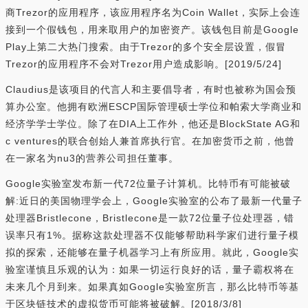
商Trezor的应用程序，该应用程序名为Coin Wallet，实际上会连
接到一个假钱包，用来取用户的加密资产。该钱包目前是Google
Play上第二大热门搜索。由于Trezor的多个安全层设置，假冒
Trezor的应用程序不会对Trezor用户造成影响。[2019/5/24]
Claudius是该项目的代言人和主要倡导者，有时也被称为国会预
算办公室。他拥有欧洲ESCP国际管理硕士学位和帕索大学商业和
经济学学士学位。除了在DIA上工作外，他还是BlockState AG和
c ventures的联合创始人兼首席执行官。在加密货币之前，他曾
在一家名为nu3的营养公司担任董事。
Google实验室发布新一代72位量子计算机。比特币有可能被破
解:近日的美国物理学会上，Google实验室的公布了最新一代量子
处理器Bristlecone，Bristlecone是一款72位量子位处理器，错
误率只有1%。据称这款处理器不仅能够帮助科学家们进行量子模
拟的探索，还能够在量子机器学习上有所应用。就此，Google实
验室谨慎且乐观的认为：如果一切运行良好的话，量子霸权将在
未来几个月到来。如果真如Google实验室所言，那么比特币等基
于区块链技术的虚拟货币可能将被破解。[2018/3/8]