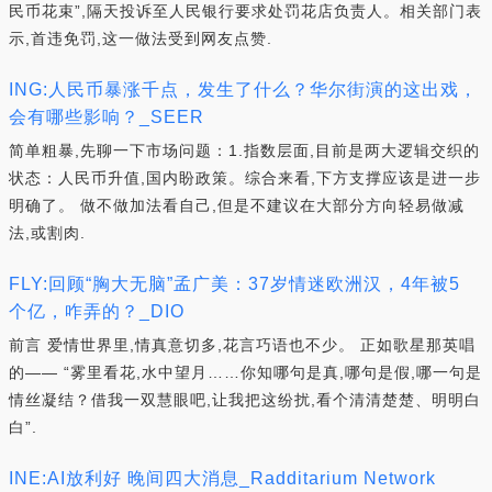
民币花束”,隔天投诉至人民银行要求处罚花店负责人。相关部门表
示,首违免罚,这一做法受到网友点赞.
ING:人民币暴涨千点，发生了什么？华尔街演的这出戏，
会有哪些影响？_SEER
简单粗暴,先聊一下市场问题：1.指数层面,目前是两大逻辑交织的
状态：人民币升值,国内盼政策。综合来看,下方支撑应该是进一步
明确了。 做不做加法看自己,但是不建议在大部分方向轻易做减
法,或割肉.
FLY:回顾“胸大无脑”孟广美：37岁情迷欧洲汉，4年被5
个亿，咋弄的？_DIO
前言 爱情世界里,情真意切多,花言巧语也不少。 正如歌星那英唱
的—— “雾里看花,水中望月……你知哪句是真,哪句是假,哪一句是
情丝凝结？借我一双慧眼吧,让我把这纷扰,看个清清楚楚、明明白
白”.
INE:AI放利好 晚间四大消息_Radditarium Network