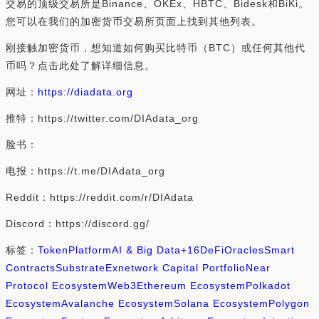
交易的顶级交易所是Binance、OKEx、HBTC、Bidesk和BiKi。
您可以在我们的加密货币交易所页面上找到其他列表。
刚接触加密货币，想知道如何购买比特币（BTC）或任何其他代
币吗？点击此处了解详细信息。
网址：
https://diadata.org
推特：https://twitter.com/DIAdata_org
脸书：
电报：https://t.me/DIAdata_org
Reddit：https://reddit.com/r/DIAdata
Discord：https://discord.gg/
标签：
Token
Platform
AI & Big Data
+16
DeFi
Oracles
Smart
Contracts
Substrate
Exnetwork Capital Portfolio
Near
Protocol Ecosystem
Web3
Ethereum Ecosystem
Polkadot
Ecosystem
Avalanche Ecosystem
Solana Ecosystem
Polygon