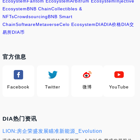
Ecosystem
Fantom Ecosystem
Arbitrum Ecosystem
Injective
Ecosystem
BNB Chain
Collectibles &
NFTs
Crowdsourcing
BNB Smart
Chain
Software
Metaverse
Celo Ecosystem
DIA
DIA价格
DIA交
易所
DIA币
官方信息
Facebook
Twitter
微博
YouTube
DIA热门资讯
LION:房企荣盛发展瞄准新能源_Evolution