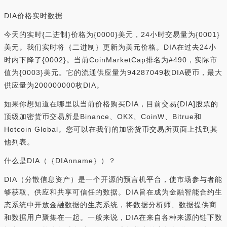
DIA价格实时数据
今天的实时{二进制}价格为{0000}美元，24小时交易量为{0001}
美元。我们实时将｛二进制｝更新为美元价格。DIA在过去24小
时内下降了{0002}。当前CoinMarketCap排名为#490，实际市
值为{0003}美元。它的流通供应量为94287049枚DIA硬币，最大
供应量为200000000枚DIA。
如果你想知道在哪里以当前价格购买DIA，目前交易{DIA]股票的
顶级加密货币交易所是Binance、OKX、CoinW、Bitrue和
Hotcoin Global。您可以在我们的加密货币交易所页面上找到其
他列表。
什么是DIA（｛DIAnname｝）？
DIA（分散信息资产）是一个开源的预言机平台，使市场参与者能
够获取、供应和共享可信任的数据。DIA旨在成为金融智能合约生
态系统中开放金融数据的生态系统，将数据分析师、数据提供商
和数据用户聚集在一起。一般来说，DIA在来自各种来源的链下数