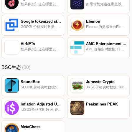
如果你想知道在哪里以当前价格购买Dynamite,目前交易{Dynamite]股票的顶级加密货币交易所是Mercatox。您可以在我们的加密货币交易所页面上找到其他列表。DYNMT将自己描述为一个基于社区的实验项目,该项目是为了通货紧缩而准备的,并在以太坊网络上产生.
如果你想知道在哪里以当前价格购买Nerve Finance,目前交易{Nerve Finance]股票的顶级加密货币交易所是Gate.io、MEXC、PancakeSwap（V2）、BitTurk和PancakeSwap。您可以在我们的加密货币交易所页面上找到其他列表.
Google tokenized stock Bittrex
Elemon
GOOGL价格实时数据, 什么是代币化股票？代币化股票是代表传统证券的代币化衍生品,尤其是在受监管交易所交易的上市公司的股票。代币化股票的主要好处包括对传统证券的部分所有权、全天候进入市场以及更大的流动性等等.
Elemon的灵感来自Elematris神秘而美丽的世界,我们的使命是建立一个数字怪物的综合平台,使数百万人能够以简单、创造性和愉快的方式参与NFT和基于区块链的游戏世界.
AirNFTs
AMC Entertainment Holdings tokenized stock FTX
如果你想知道在哪里以当前价格购买AirNFTs,目前交易{AirNFTs]股票的顶级加密货币交易所是PancakeSwap（V2）、Biswap、ApeSwap（BSC）和BabySwap。您可以在我们的加密货币交易所页面上找到其他列表.
AMC价格实时数据, 什么是代币化股票？股票是在传统监管交易所交易的股票。FTX列出精选股票的代币。这些现货代币由CM Equity托管的股票支持。如果需要,可以用CM Equity赎回相关股票。CM Equity在德国受到全面监管,是一家获准提供此类产品的持牌金融机构.
BSC生态
(00)
SoundBox
Jurassic Crypto
SOUND价格实时数据SoundBox是世界上第一个Listen2Earn系统。我们正在构建一个元宇宙,将音乐世界带入区块链网络。SoundBox将让知名人士有机会在{SoundBox]元宇宙世界举办音乐会和活动。世界明星将与他们的粉丝见面,在SoundBox元宇宙世界组织音乐会和活动.
JRSC价格实时数据, Jurassic Crypto是一款NFT游戏,您将在其中分享中生代的沉浸式体验。你可以组建你的恐龙团队,也可以交换它们,猎杀不同的动物和为生存而战的强大生物。赢得PVP战斗,面对其他玩家,提高团队的技能.
Inflation Adjusted USDS
Peakmines PEAK
IUSDS价格实时数据, 香料贸易协议引入了一个新的革命性概念：一种自动调整和抵御通货膨胀的稳定硬币。随着美国劳工统计局每月发布CPI数据,iUSDS的挂钩汇率将根据通货膨胀（或通货紧缩）进行调整。这里的目标是创造一种稳定的硬币,保持美元的相对购买力.
MetaChess