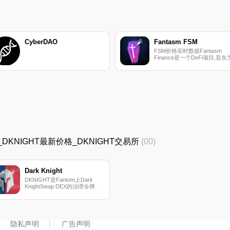
1:1的价格换取NFT来获得我们
的NFT。使TFLOKINFT独特的
是保证NFT所有者的被动收入,
包括空投和$TFLOKI代币.
CyberDAO
Fantasm FSM
FSM价格实时数据Fantasm
Finance是一个DeFi项目,旨在
Fantom生态系统开发和推广合
成代币。想象一下,在没有实际
拥有的情况下接触FTM代币的
格。这不是幻想：这是
#Fantasm.
T价格_DKNIGHT最新价格_DKNIGHT交易所
(00)
Dark Knight
DKNIGHT是Fantom上Dark
KnightSwap DEX的治理令牌.
隐私声明
广告声明