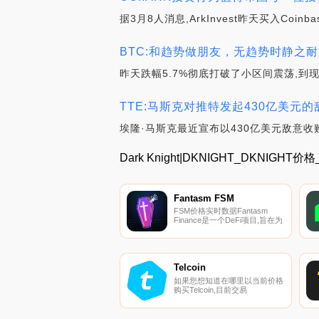
据3月8人消息,ArkInvest昨天买入Coin
BTC:和趋势做朋友，无趋势时静之耐之
昨天跌幅5.7%彻底打破了小区间震荡,到
TTE:马斯克对推特发起430亿美元的敌
埃隆·马斯克最近宣布以430亿美元敌意收购T
Dark Knight|DKNIGHT_DKNIGH
Fantasm FSM
FSM价格实时数据Fantasm
Finance是一个DeFi项目,旨在为
Fantom生态系统开发和推广合
成代币。想象一下,在没有实际
拥有的情况下接触FTM代币的价
格。这不是幻想：这是
#Fantasm.
Telcoin
如果您想知道在哪里以当前价格
购买Telcoin,目前交易
｛TELnname｝股票的顶级加密
货币交易所是Bitrue、ByTELt、
Bitget、KuCoin和XT.COM。您