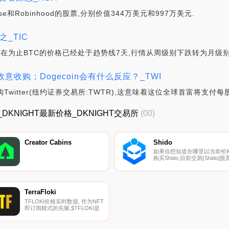
base和Robinhood的股票,分别价值344万美元和997万美元.
_TIC
现在为止BTC的价格已经处于趋势线7天,行情从周级别下跌转为月级别
意收购；Dogecoin会有什么反应？_TWI
witter(纽约证券交易所:TWTR),这意味着这位全球首富将支付每股
T价格_DKNIGHT最新价格_DKNIGHT交易所
(00)
Creator Cabins
Shido
如果你想知道在哪里以当前价
购买Shido,目前交易{Shido]股
的顶级加密货币交易所是
DigiFinex、
PancakeSwap（V2）、
Uniswap（V2）和Baby Doge
Swap。您可以在我们的加密货
TerraFloki
币交易所页面上找到其他列表.
TFLOKI价格实时数据, 作为NFT
即订阅模式的先驱,$TFLOKI是
Terra上的第一个通缩代币。用
户可以通过向池中添加$TFLOKI
代币或将代币押在农场门票上以