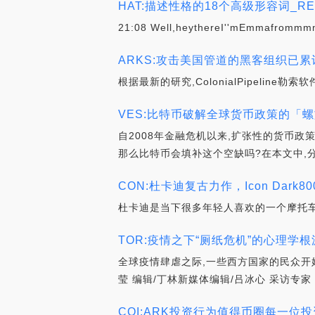
HAT:描述性格的18个高级形容词_RE
21:08 Well,heythereI''mEmmafrommmm
ARKS:攻击美国管道的黑客组织已累
根据最新的研究,ColonialPipelin
VES:比特币破解全球货币政策的「螺
自2008年金融危机以来,扩张性的货币政
那么比特币会填补这个空缺吗?在本文中,分
CON:杜卡迪复古力作，Icon Dark800
杜卡迪是当下很多年轻人喜欢的一个摩托车
TOR:疫情之下“厕纸危机”的心理学根
全球疫情肆虐之际,一些西方国家的民众开
莹 编辑/丁林新媒体编辑/吕冰心 采访专家：
COI:ARK投资行为值得币圈每一位投