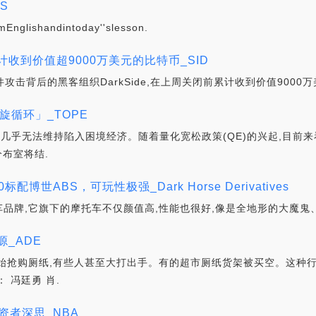
S
Englishandintoday''slesson.
计收到价值超9000万美元的比特币_SID
e勒索软件攻击背后的黑客组织DarkSide,在上周关闭前累计收到价值900
旋循环」_TOPE
策几乎无法维持陷入困境经济。随着量化宽松政策(QE)的兴起,目前
布室将结.
标配博世ABS，可玩性极强_Dark Horse Derivatives
品牌,它旗下的摩托车不仅颜值高,性能也很好,像是全地形的大魔鬼、
源_ADE
始抢购厕纸,有些人甚至大打出手。有的超市厕纸货架被买空。这种行
 冯廷勇 肖.
资者深思_NBA