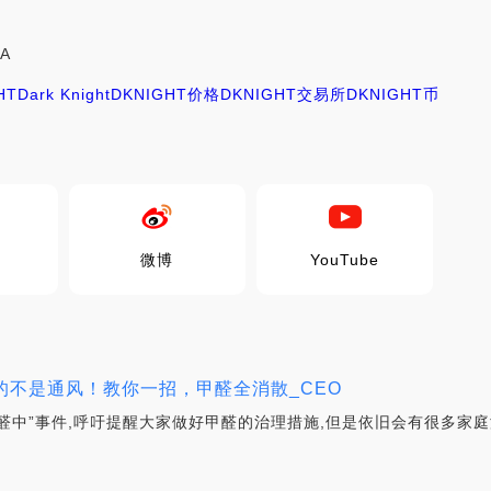
jA
HT
Dark Knight
DKNIGHT价格
DKNIGHT交易所
DKNIGHT币
微博
YouTube
怕的不是通风！教你一招，甲醛全消散_CEO
醛中”事件,呼吁提醒大家做好甲醛的治理措施,但是依旧会有很多家庭