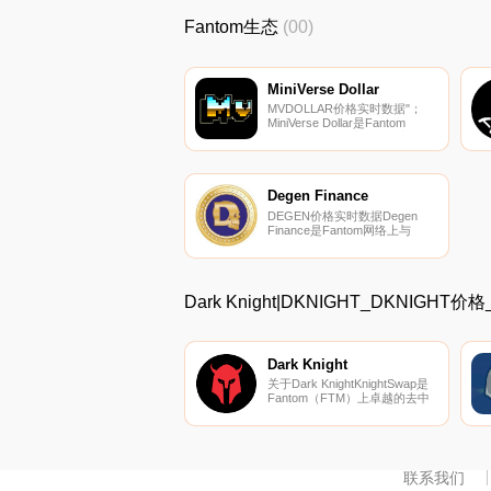
可以在我们的加密货币交易所页
Fantom生态
(00)
面上找到其他交易所.
MiniVerse Dollar
MVDOLLAR价格实时数据"；
MiniVerse Dollar是Fantom
Opera Network上的一种高收益
算法稳定币.
Degen Finance
DEGEN价格实时数据Degen
Finance是Fantom网络上与
Tomb 1:1挂钩的算法稳定币.
Dark Knight|DKNIGHT_DKNIGH
Dark Knight
关于Dark KnightKnightSwap是
Fantom（FTM）上卓越的去中
心化交易所（DEX）,旨在提供
可靠和可持续的收益,同时提供
最高质量的去中心金融体验。在
KNIGHT,我们提供了一个协同生
态系统,帮助投资者建立财富加
联系我们
速工具,以最大限度地提高收益,