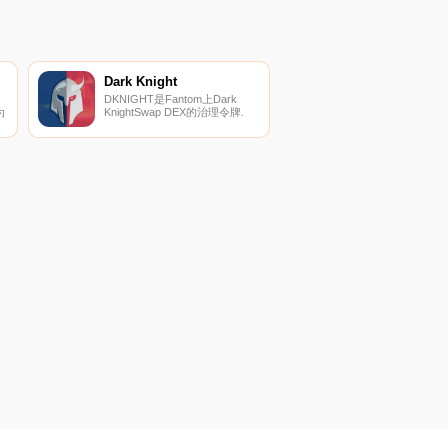
Dark Knight
DKNIGHT是Fantom上Dark
为
KnightSwap DEX的治理令牌.
价