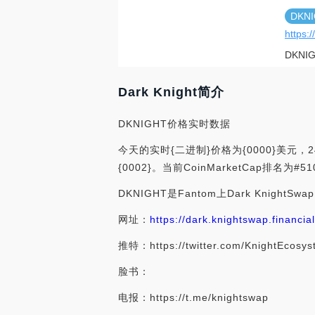
DKN
https:/
DKNI
Dark Knight简介
DKNIGHT价格实时数据
今天的实时{二进制}价格为{0000}美元，2
{0002}。当前CoinMarketCap
DKNIGHT是Fantom上Dark KnightSw
网址：
https://dark.knightswap.financial
推特：https://twitter.com/KnightEcosys
脸书：
电报：https://t.me/knightswap