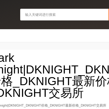
ark
night|DKNIGHT_DK
格_DKNIGHT最新
DKNIGHT交易所
 Knight|DKNIGHT_DKNIGHT价格_DKNIGHT最新价格_DKNIGHT交易所