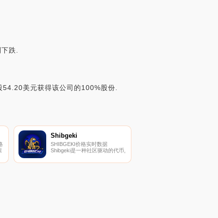
下跌.
54.20美元获得该公司的100%股份.
Shibgeki
格
SHIBGEKI价格实时数据
票
Shibgeki是一种社区驱动的代币,
从区块链内部压缩以保存模因币
$SHIBGEKI的目标是成为第一
个德根市场,连接全球数百万德
根开发者、投资者和合作伙伴。
此外,$SHIBGEKI旨在交付许多
尚未完全成功的项目,即收费很
少的TitanLocker.