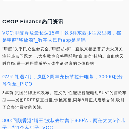
CROP Finance热门资讯
VOC:甲醛释放最长达15年！这3样东西少往家里搬，都
是甲醛“释放源”_数字人民币app是局吗
“甲醛”关乎民众生命安全,“甲醛超标”一直以来都是普罗大众所关
注的热点问题之一,大多数也会将甲醛和“白血病”挂钩。白血病又
叫血癌,是一种严重威胁人体生命健康的身体疾病.
GVR:礼遇7月，岚图3周年宠粉节拉开帷幕，30000积分
等你拿_PICO
3年前,岚图品牌正式发布。定义为“性能级智能电动SUV”的首款车
型——岚图FREE横空出世,惊艳亮相,同年8月正式启动交付,吸引
了众多消费者的关注.
300:回顾香港“铺王”波叔去世留下800亿：两任太太5个儿
子，加1个私生子_VOC