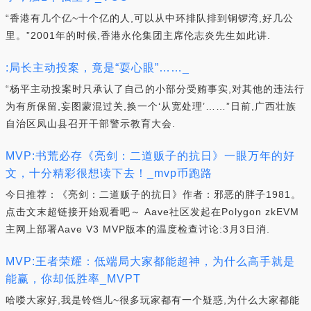
“香港有几个亿~十个亿的人,可以从中环排队排到铜锣湾,好几公
里。”2001年的时候,香港永伦集团主席伦志炎先生如此讲.
:局长主动投案，竟是“耍心眼”……_
“杨平主动投案时只承认了自己的小部分受贿事实,对其他的违法行
为有所保留,妄图蒙混过关,换一个‘从宽处理’……”日前,广西壮族
自治区凤山县召开干部警示教育大会.
MVP:书荒必存《亮剑：二道贩子的抗日》一眼万年的好
文，十分精彩很想读下去！_mvp币跑路
今日推荐：《亮剑：二道贩子的抗日》作者：邪恶的胖子1981。
点击文末超链接开始观看吧～ Aave社区发起在Polygon zkEVM
主网上部署Aave V3 MVP版本的温度检查讨论:3月3日消.
MVP:王者荣耀：低端局大家都能超神，为什么高手就是
能赢，你却低胜率_MVPT
哈喽大家好,我是铃铛儿~很多玩家都有一个疑惑,为什么大家都能