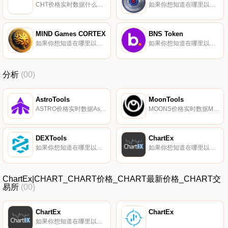
CHT价格实时数据什么是密码英雄？CryptoHeroes是一款季节性的rpg、pvp游戏,已经赢得了来自世界各地5000多名玩家的信任。游戏最成功的第三季在前100名获胜者中分发了22个ETH,在分发时金额超过60000美元。在以太坊的高峰期；随着游戏的增长,奖金池超过了10万美元.
如果你想知道在哪里以当前价格购买Rangers Fan Token,目前交易{Rangers Fan Token]股票的顶级加密货币交易所是Gate.io和Bitci TR。您可以在我们的加密货币交易所页面上找到其他列表.
MIND Games CORTEX
BNS Token
如果你想知道在哪里以当前价格购买MIND Games CORTEX,目前交易{MIND Games CORTEX]股票的顶级加密货币交易所是SushiSwap（ArCRXtrum）。您可以在我们的加密货币交易所页面上找到其他列表.
如果你想知道在哪里以当前价格购买BNS Token,目前交易{BNS Token]股票的顶级加密货币交易所是KuCoin、MEXC、BitGlobal和Bitbns。您可以在我们的加密货币交易所页面上找到其他列表.
分析
(00)
AstroTools
MoonTools
ASTRO价格实时数据Astrotools将自己描述为一个DeFi仪表板,旨在弥合集中式和去中心化交易所之间的信息差距,目的是为用户提供分析优势,以增强他们的交易体验。用户可以通过支持交易对进行跟踪和分析、在潜在客户之间进行导航以及直接访问Uniswap来创建自定义仪表板.
MOONS价格实时数据MoonTools声称是去中心化交换的数据浏览器。MOONS令牌是访问MoonTools应用程序中不同功能所必需的.
DEXTools
ChartEx
如果你想知道在哪里以当前价格购买DEXTools,目前交易{DEXTools]股票的顶级加密货币交易所是Coinbase Exchange、BKEX、CoinEx和KyberSwap Classic（BSC）。您可以在我们的加密货币交易所页面上找到其他列表.
如果你想知道在哪里以当前价格购买ChartEx,目前交易{ChartEx]股票的顶级加密货币交易所是Uniswap（V2）。您可以在我们的加密货币交易所页面上找到其他列表.
ChartEx|CHART_CHART价格_CHART最新价格_CHART交
易所
(00)
ChartEx
ChartEx
如果你想知道在哪里以当前价格购买ChartEx,目前交易{ChartEx]股票的顶级加密货币交易所是Uniswap（V2）。您可以在我们的加密货币交易所页面上找到其他列表.