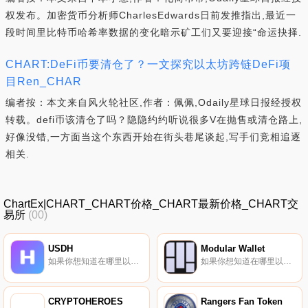
权发布。加密货币分析师CharlesEdwards日前发推指出,最近一
段时间里比特币哈希率数据的变化暗示矿工们又要迎接“命运抉择.
CHART:DeFi币要清仓了？一文探究以太坊跨链DeFi项
目Ren_CHAR
编者按：本文来自风火轮社区,作者：佩佩,Odaily星球日报经授权
转载。defi币该清仓了吗？隐隐约约听说很多V在抛售或清仓路上,
好像没错,一方面当这个东西开始在街头巷尾谈起,写手们竞相追逐
相关.
ChartEx|CHART_CHART价格_CHART最新价格_CHART交
易所
(00)
USDH
Modular Wallet
如果你想知道在哪里以当前价格购买USDH,目前交易{USDH]股票的顶级加密货币交易所是Jupiter、Orca和Saber DEX。您可以在我们的加密货币交易所页面上找到其他列表。USDH是一种抵制审查、加密货币支持的稳定币,与美元软挂钩。USDH由一篮子加密资产完全抵押,存入哈勃智能合约.
如果你想知道在哪里以当前价格购买Modular Wallet,目前交易{Modular Wallet]股票的顶级加密货币交易所是Camelot和SushiSwap（ArMODtrum）。您可以在我们的加密货币交易所页面上找到其他列表.
CRYPTOHEROES
Rangers Fan Token