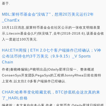
基于.
MBL:莱特币基金会“没钱了”，想用20万美元运行2年
_ChartEx
10月11日消息,据莱特币基金会在社区公示的一张收支明细表显
示,Litecoin基金会(LF)快没钱了,去年(2018-2018.6),该基金会收
入一度超过100万美元.
HAI:ETH周报 | ETH 2.0七个客户端操作已经确认；V神
公布法币持仓约3千万美元（9.9-9.15）_V Sports
Chain
作者|秦晓峰编辑|卢晓明出品|Odaily星球日报一、整体概述
ConsenSys开发团队PegaSys的工程师JonnyRhea日前在推特
上宣布,以太坊2.0多客户端操作已经确认.
CHAR:哈希率变化暗藏玄机，BTC抄底机会这次真的来
了_HARL价格
编者按：本文来自中本小葱,作者：化简币市,Odaily星球日报经授