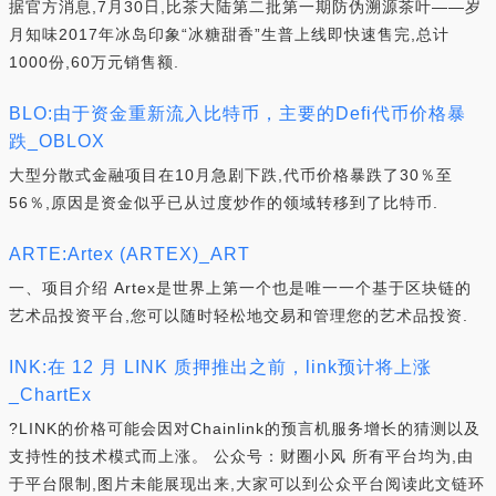
据官方消息,7月30日,比茶大陆第二批第一期防伪溯源茶叶——岁
月知味2017年冰岛印象“冰糖甜香”生普上线即快速售完,总计
1000份,60万元销售额.
BLO:由于资金重新流入比特币，主要的Defi代币价格暴
跌_OBLOX
大型分散式金融项目在10月急剧下跌,代币价格暴跌了30％至
56％,原因是资金似乎已从过度炒作的领域转移到了比特币.
ARTE:Artex (ARTEX)_ART
一、项目介绍 Artex是世界上第一个也是唯一一个基于区块链的
艺术品投资平台,您可以随时轻松地交易和管理您的艺术品投资.
INK:在 12 月 LINK 质押推出之前，link预计将上涨
_ChartEx
?LINK的价格可能会因对Chainlink的预言机服务增长的猜测以及
支持性的技术模式而上涨。 公众号：财圈小风 所有平台均为,由
于平台限制,图片未能展现出来,大家可以到公众平台阅读此文链环